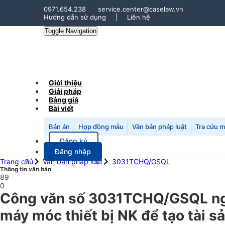
0971.654.238
service.center@caselaw.vn
Hướng dẫn sử dụng
|
Liên hệ
Toggle Navigation
Giới thiệu
Giải pháp
Bảng giá
Bài viết
Bản án
Hợp đồng mẫu
Văn bản pháp luật
Tra cứu 
Đăng ký
Đăng nhập
Trang chủ
Văn bản pháp luật
3031TCHQ/GSQL
Thông tin văn bản
89
0
Công văn số 3031TCHQ/GSQL ngày
máy móc thiết bị NK để tạo tài s