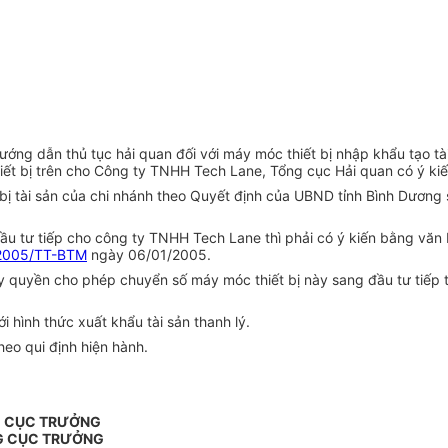
)
ướng dẫn thủ tục hải quan đối với máy móc thiết bị nhập khẩu tạo 
iết bị trên cho Công ty TNHH Tech Lane, Tổng cục Hải quan có ý kiế
 bị tài sản của chi nhánh theo Quyết định của UBND tỉnh Bình Dươ
đầu tư tiếp cho công ty TNHH Tech Lane thì phải có ý kiến bằng v
2005/TT-BTM
ngày 06/01/2005.
quyền cho phép chuyển số máy móc thiết bị này sang đầu tư tiếp t
ới hình thức xuất khẩu tài sản thanh lý.
eo qui định hiện hành.
G CỤC TRƯỞNG
G CỤC TRƯỞNG