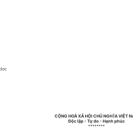
.doc
CỘNG HOÀ XÃ HỘI CHỦ NGHĨA VIỆT 
Độc lập - Tự do - Hạnh phúc
********