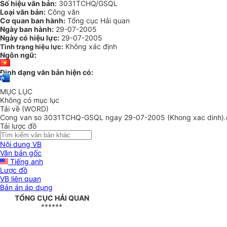
Số hiệu văn bản:
3031TCHQ/GSQL
Loại văn bản:
Công văn
Cơ quan ban hành:
Tổng cục Hải quan
Ngày ban hành:
29-07-2005
Ngày có hiệu lực:
29-07-2005
Không xác định
Tình trạng hiệu lực:
Ngôn ngữ:
Định dạng văn bản hiện có:
MỤC LỤC
Không có mục lục
Tải về (WORD)
Cong van so 3031TCHQ-GSQL ngay 29-07-2005 (Khong xac dinh)
Tải lược đồ
Nội dung VB
Văn bản gốc
Tiếng anh
Lược đồ
VB liên quan
Bản án áp dụng
TỔNG CỤC HẢI QUAN
******