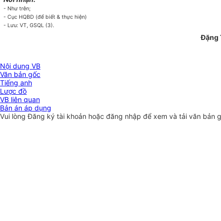
- Như trên;
- Cục HQBD (để biết & thực hiện)
- Lưu: VT, GSQL (3).
Đặng 
Nội dung VB
Văn bản gốc
Tiếng anh
Lược đồ
VB liên quan
Bản án áp dụng
Vui lòng
Đăng ký
tài khoản hoặc
đăng nhập
để xem và tải văn bản 