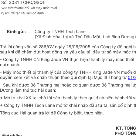
Số: 3031 TCHQ/GSQL
V/v: mở tờ khai đối với máy móc thiết
bị NK để tạo tài sản cố định
Kính gửi:
Công ty TNHH Tech Lane
(Xã Định Hòa, thị xã Thủ Dầu Một, tỉnh Bình Dương
Trả lời công văn số 286/CV ngày 28/06/2005 của Công ty đề nghị h
sau khi đã chấm dứt hoạt động và yêu cầu tái đầu tư số máy móc th
- Công ty TNHH CN King Jade VN thực hiện thanh lý máy móc thiết
chi nhánh.
- Máy móc thiết bị thanh lý của công ty TNHH King Jade VN muốn 
quyền xem xét và chấp thuận theo qui định tại Mục III Thông tư
01/
- Sau khi được Bộ Thương mại hoặc cơ quan được Bộ Thương mại ủy 
Dương làm thủ tục hải quan:
+ Mở tờ khai XK tại chỗ tài sản thanh lý theo qui định hiện hành đối v
+ Công ty TNHH Tech Lane mở tờ khai nhập đầu tư tài sản cố định th
Tổng cục Hải quan trả lời để Công ty biết, thực hiện.
KT. TỔN
PHÓ TỔN
Nơi nhận: