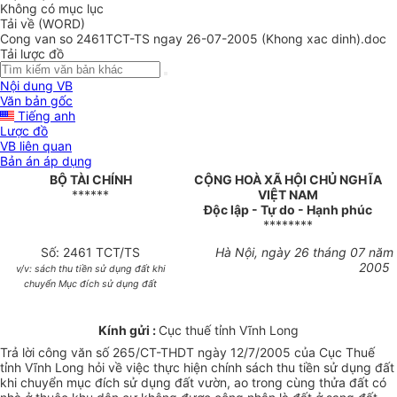
Không có mục lục
Tải về (WORD)
Cong van so 2461TCT-TS ngay 26-07-2005 (Khong xac dinh).doc
Tải lược đồ
Nội dung VB
Văn bản gốc
Tiếng anh
Lược đồ
VB liên quan
Bản án áp dụng
BỘ TÀI CHÍNH
CỘNG HOÀ XÃ HỘI CHỦ NGHĨA
******
VIỆT NAM
Độc lập - Tự do - Hạnh phúc
********
Số: 2461 TCT/TS
Hà Nội, ngày 26 tháng 07 năm
2005
v/v: sách thu tiền sử dụng đất khi
chuyển Mục đích sử dụng đất
Kính gửi :
Cục thuế tỉnh Vĩnh Long
Trả lời công văn số 265/CT-THDT ngày 12/7/2005 của Cục Thuế
tỉnh Vĩnh Long hỏi về việc thực hiện chính sách thu tiền sử dụng đất
khi chuyển mục đích sử dụng đất vườn, ao trong cùng thửa đất có