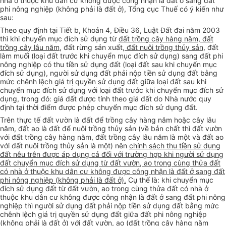
nhà ở thuộc khu dân cư không được công nhận là đất ở sang đất
phi nông nghiệp (không phải là đất ở), Tổng cục Thuế có ý kiến như
sau:
Theo quy định tại Tiết b, Khoản 4, Điều 36, Luật Đất đai năm 2003
thì khi chuyển mục đích sử dụng từ
đất trồng cây hàng năm, đất
trồng cây lâu năm,
đất rừng sản xuất,
đất nuôi trồng thủy sản
, đất
làm muối (loại đất trước khi chuyển mục đích sử dụng) sang đất phi
nông nghiệp có thu tiền sử dụng đất (loại đất sau khi chuyển mục
đích sử dụng), người sử dụng đất phải nộp tiền sử dụng đất bằng
mức chênh lệch giá trị quyền sử dụng đất giữa loại đất sau khi
chuyển mục đích sử dụng với loại đất trước khi chuyển mục đích sử
dụng, trong đó: giá đất được tính theo giá đất do Nhà nước quy
định tại thời điểm được phép chuyển mục đích sử dụng đất.
Trên thực tế đất vườn là đất để trồng cây hàng năm hoặc cây lâu
năm, đất ao là đất để nuôi trồng thủy sản (về bản chất thì đất vườn
với đất trồng cây hàng năm, đất trồng cây lâu năm là một và đất ao
với đất nuôi trồng thủy sản là một) nên
chính sách thu tiền sử dụng
đất nêu trên được áp dụng cả đối với trường hợp khi người sử dụng
đất chuyển mục đích sử dụng từ đất vườn, ao trong cùng thửa đất
có nhà ở thuộc khu dân cư không được công nhận là đất ở sang đất
phi nông nghiệp (không phải là đất ở).
Cụ thể là: khi chuyển mục
đích sử dụng đất từ đất vườn, ao trong cùng thửa đất có nhà ở
thuộc khu dân cư không được công nhận là đất ở sang đất phi nông
nghiệp thì người sử dụng đất phải nộp tiền sử dụng đất bằng mức
chênh lệch giá trị quyền sử dụng đất giữa đất phi nông nghiệp
(không phải là đất ở) với đất vườn, ao (đất trồng cây hàng năm