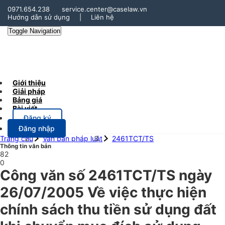
0971.654.238
service.center@caselaw.vn
Hướng dẫn sử dụng
|
Liên hệ
Toggle Navigation
Giới thiệu
Giải pháp
Bảng giá
Bài viết
Đăng ký
Đăng nhập
Trang chủ
Văn bản pháp luật
2461TCT/TS
Thông tin văn bản
82
0
Công văn số 2461TCT/TS ngày
26/07/2005 Về việc thực hiện
chính sách thu tiền sử dụng đất