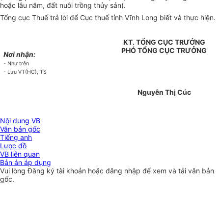
hoặc lâu năm, đất nuôi trồng thủy sản).
Tổng cục Thuế trả lời để Cục thuế tỉnh Vĩnh Long biết và thực hiện.
KT. TỔNG CỤC TRƯỞNG
PHÓ TỔNG CỤC TRƯỞNG
Nơi nhận:
- Như trên
- Lưu VT(HC), TS
Nguyễn Thị Cúc
Nội dung VB
Văn bản gốc
Tiếng anh
Lược đồ
VB liên quan
Bản án áp dụng
Vui lòng
Đăng ký
tài khoản hoặc
đăng nhập
để xem và tải văn bản
gốc.