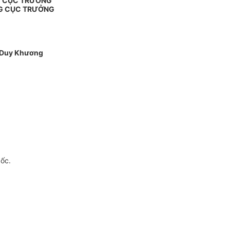
G CỤC TRƯỞNG
G CỤC TRƯỞNG
Duy Khương
gốc.