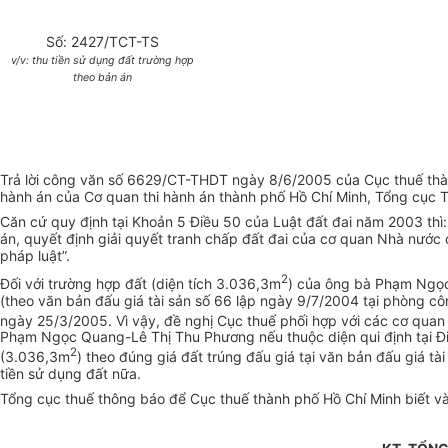
Số: 2427/TCT-TS
v/v: thu tiền sử dụng đất trường hợp
theo bản án
Trả lời công văn số 6629/CT-THDT ngày 8/6/2005 của Cục thuế thàn
hành án của Cơ quan thi hành án thành phố Hồ Chí Minh, Tổng cục T
Căn cứ quy định tại Khoản 5 Điều 50 của Luật đất đai năm 2003 thì:
án, quyết định giải quyết tranh chấp đất đai của cơ quan Nhà nước 
pháp luật”.
2
Đối với trường hợp đất (diện tích 3.036,3m
) của ông bà Phạm Ngọc 
(theo văn bản đấu giá tài sản số 66 lập ngày 9/7/2004 tại phòng 
ngày 25/3/2005. Vì vậy, đề nghị Cục thuế phối hợp với các cơ quan 
Phạm Ngọc Quang-Lê Thị Thu Phương nếu thuộc diện qui định tại Đ
2
(3.036,3m
) theo đúng giá đất trúng đấu giá tại văn bản đấu giá 
tiền sử dụng đất nữa.
Tổng cục thuế thông báo để Cục thuế thành phố Hồ Chí Minh biết và