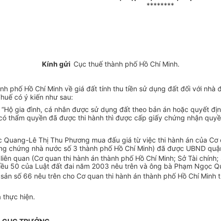
********
Kính gửi
Cục thuế thành phố Hồ Chí Minh.
h phố Hồ Chí Minh về giá đất tính thu tiền sử dụng đất đối với nh
huế có ý kiến như sau:
 “Hộ gia đình, cá nhân được sử dụng đất theo bản án hoặc quyết địn
có thẩm quyền đã được thi hành thì được cấp giấy chứng nhận quyền 
Quang-Lê Thị Thu Phương mua đấu giá từ việc thi hành án của Cơ q
công chứng nhà nước số 3 thành phố Hồ Chí Minh) đã được UBND quậ
liên quan (Cơ quan thi hành án thành phố Hồ Chí Minh; Sở Tài chính
iều 50 của Luật đất đai năm 2003 nêu trên và ông bà Phạm Ngọc Q
tài sản số 66 nêu trên cho Cơ quan thi hành án thành phố Hồ Chí M
 thực hiện.