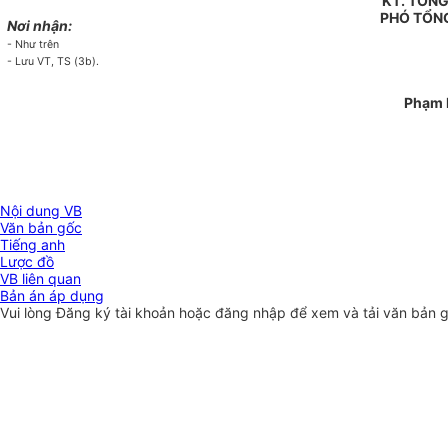
KT. TỔN
PHÓ TỔN
Nơi nhận:
- Như trên
- Lưu VT, TS (3b).
Phạm 
Nội dung VB
Văn bản gốc
Tiếng anh
Lược đồ
VB liên quan
Bản án áp dụng
Vui lòng
Đăng ký
tài khoản hoặc
đăng nhập
để xem và tải văn bản 