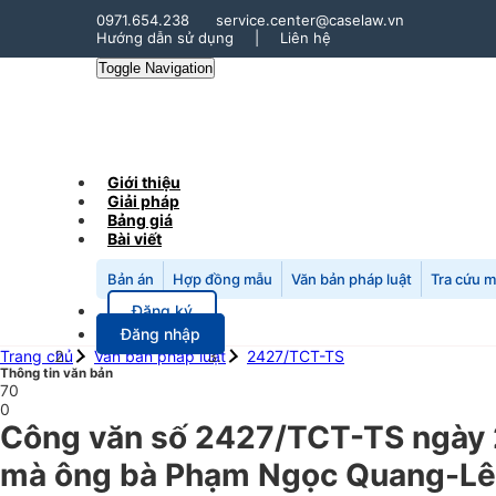
0971.654.238
service.center@caselaw.vn
Hướng dẫn sử dụng
|
Liên hệ
Toggle Navigation
Giới thiệu
Giải pháp
Bảng giá
Bài viết
Bản án
Hợp đồng mẫu
Văn bản pháp luật
Tra cứu 
Đăng ký
Đăng nhập
Trang chủ
Văn bản pháp luật
2427/TCT-TS
Thông tin văn bản
70
0
Công văn số 2427/TCT-TS ngày 25
mà ông bà Phạm Ngọc Quang-Lê T