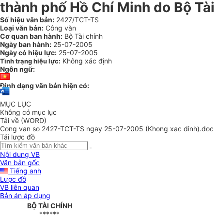
thành phố Hồ Chí Minh do Bộ Tài 
Số hiệu văn bản:
2427/TCT-TS
Loại văn bản:
Công văn
Cơ quan ban hành:
Bộ Tài chính
Ngày ban hành:
25-07-2005
Ngày có hiệu lực:
25-07-2005
Không xác định
Tình trạng hiệu lực:
Ngôn ngữ:
Định dạng văn bản hiện có:
MỤC LỤC
Không có mục lục
Tải về (WORD)
Cong van so 2427-TCT-TS ngay 25-07-2005 (Khong xac dinh).doc
Tải lược đồ
Nội dung VB
Văn bản gốc
Tiếng anh
Lược đồ
VB liên quan
Bản án áp dụng
BỘ TÀI CHÍNH
******