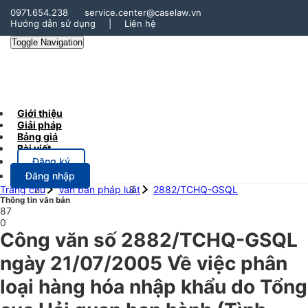
0971.654.238
service.center@caselaw.vn
Hướng dẫn sử dụng
|
Liên hệ
Toggle Navigation
Giới thiệu
Giải pháp
Bảng giá
Bài viết
Đăng ký
Đăng nhập
Trang chủ
Văn bản pháp luật
2882/TCHQ-GSQL
Thông tin văn bản
87
0
Công văn số 2882/TCHQ-GSQL
ngày 21/07/2005 Về việc phân
loại hàng hóa nhập khẩu do Tổng