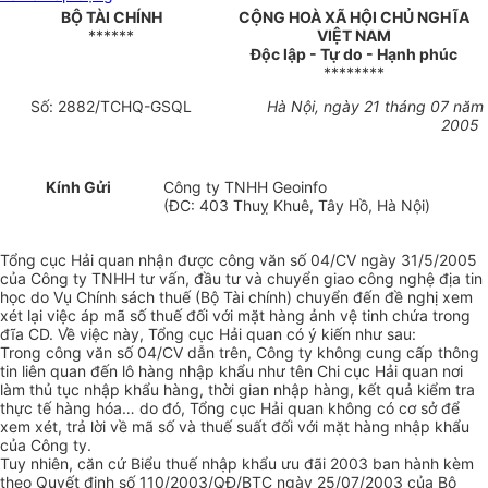
BỘ TÀI CHÍNH
CỘNG HOÀ XÃ HỘI CHỦ NGHĨA
******
VIỆT NAM
Độc lập - Tự do - Hạnh phúc
********
Số: 2882/TCHQ-GSQL
Hà Nội, ngày 21 tháng 07 năm
2005
Kính Gửi
Công ty TNHH Geoinfo
(ĐC: 403 Thuỵ Khuê, Tây Hồ, Hà Nội)
Tổng cục Hải quan nhận được công văn số 04/CV ngày 31/5/2005
của Công ty TNHH tư vấn, đầu tư và chuyển giao công nghệ địa tin
học do Vụ Chính sách thuế (Bộ Tài chính) chuyển đến đề nghị xem
xét lại việc áp mã số thuế đối với mặt hàng ảnh vệ tinh chứa trong
đĩa CD. Về việc này, Tổng cục Hải quan có ý kiến như sau:
Trong công văn số 04/CV dẫn trên, Công ty không cung cấp thông
tin liên quan đến lô hàng nhập khẩu như tên Chi cục Hải quan nơi
làm thủ tục nhập khẩu hàng, thời gian nhập hàng, kết quả kiểm tra
thực tế hàng hóa… do đó, Tổng cục Hải quan không có cơ sở để
xem xét, trả lời về mã số và thuế suất đối với mặt hàng nhập khẩu
của Công ty.
Tuy nhiên, căn cứ Biểu thuế nhập khẩu ưu đãi 2003 ban hành kèm
theo Quyết định số 110/2003/QĐ/BTC ngày 25/07/2003 của Bộ