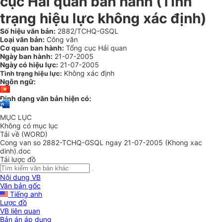
cục Hải quan ban hành (Tình
trạng hiệu lực không xác định)
Số hiệu văn bản:
2882/TCHQ-GSQL
Loại văn bản:
Công văn
Cơ quan ban hành:
Tổng cục Hải quan
Ngày ban hành:
21-07-2005
Ngày có hiệu lực:
21-07-2005
Không xác định
Tình trạng hiệu lực:
Ngôn ngữ:
Định dạng văn bản hiện có:
MỤC LỤC
Không có mục lục
Tải về (WORD)
Cong van so 2882-TCHQ-GSQL ngay 21-07-2005 (Khong xac
dinh).doc
Tải lược đồ
Nội dung VB
Văn bản gốc
Tiếng anh
Lược đồ
VB liên quan
Bản án áp dụng