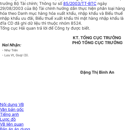
trưởng Bộ Tài chính; Thông tư số
85/2003/TT-BTC
ngày
29/08/2003 của Bộ Tài chính hướng dẫn thực hiện phân loại hàng
hóa theo Danh mục hàng hóa xuất khẩu, nhập khẩu và Biểu thuế
nhập khẩu ưu đãi, Biểu thuế xuất khẩu thì mặt hàng nhập khẩu là
đĩa CD đã ghi dữ liệu thì thuộc nhóm 8524.
Tổng cục Hải quan trả lời để Công ty được biết.
KT. TỔNG CỤC TRƯỞNG
PHÓ TỔNG CỤC TRƯỞNG
Nơi Nhận:
- Như Trên
- Lưu Vt, Gsql (3).
Đặng Thị Bình An
Nội dung VB
Văn bản gốc
Tiếng anh
Lược đồ
VB liên quan
Bản án áp dụng