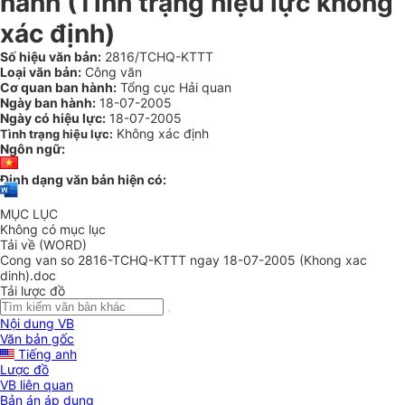
hành (Tình trạng hiệu lực không
xác định)
Số hiệu văn bản:
2816/TCHQ-KTTT
Loại văn bản:
Công văn
Cơ quan ban hành:
Tổng cục Hải quan
Ngày ban hành:
18-07-2005
Ngày có hiệu lực:
18-07-2005
Không xác định
Tình trạng hiệu lực:
Ngôn ngữ:
Định dạng văn bản hiện có:
MỤC LỤC
Không có mục lục
Tải về (WORD)
Cong van so 2816-TCHQ-KTTT ngay 18-07-2005 (Khong xac
dinh).doc
Tải lược đồ
Nội dung VB
Văn bản gốc
Tiếng anh
Lược đồ
VB liên quan
Bản án áp dụng