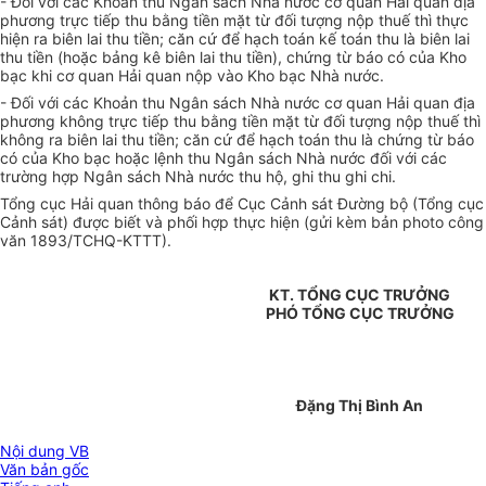
- Đối với các Khoản thu Ngân sách Nhà nước cơ quan Hải quan địa
phương trực tiếp thu bằng tiền mặt từ đối tượng nộp thuế thì thực
hiện ra biên lai thu tiền; căn cứ để hạch toán kế toán thu là biên lai
thu tiền (hoặc bảng kê biên lai thu tiền), chứng từ báo có của Kho
bạc khi cơ quan Hải quan nộp vào Kho bạc Nhà nước.
- Đối với các Khoản thu Ngân sách Nhà nước cơ quan Hải quan địa
phương không trực tiếp thu bằng tiền mặt từ đối tượng nộp thuế thì
không ra biên lai thu tiền; căn cứ để hạch toán thu là chứng từ báo
có của Kho bạc hoặc lệnh thu Ngân sách Nhà nước đối với các
trường hợp Ngân sách Nhà nước thu hộ, ghi thu ghi chi.
Tổng cục Hải quan thông báo để Cục Cảnh sát Đường bộ (Tổng cục
Cảnh sát) được biết và phối hợp thực hiện (gửi kèm bản photo công
văn 1893/TCHQ-KTTT).
KT. TỔNG CỤC TRƯỞNG
PHÓ TỔNG CỤC TRƯỞNG
Đặng Thị Bình An
Nội dung VB
Văn bản gốc