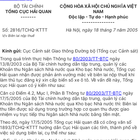
BỘ TÀI CHÍNH
CỘNG HÒA XÃ HỘI CHỦ NGHĨA VIỆT
TỔNG CỤC HẢI QUAN
NAM
-------
Độc lập - Tự do - Hạnh phúc
---------------
Số: 2816/TCHQ-KTTT
Hà Nội, ngày 18 tháng 7 năm 2005
V/v Biên lai nộp thuế
Kính gửi:
Cục Cảnh sát Giao thông Đường bộ (Tổng cục Cảnh sát)
Trong quá trình thực hiện Thông tư
80/2003/TT-BTC
ngày
13/8/2003 của Bộ Tài chính hướng dẫn tập trung, quản lý các
Khoản thu Ngân sách Nhà nước qua Kho bạc Nhà nước, Tổng cục
Hải quan nhận được phản ánh vướng mắc về biên lai nộp thuế khi
làm thủ tục đăng ký xin cấp biển số xe ô tô. Về vấn đề này, Tổng
cục Hải quan có ý kiến như sau:
Căn cứ Điểm 4.2, Mục I, Phần B Thông tư
80/2003/TT-BTC
ngày
17/5/2005 của Bộ Tài chính hướng dẫn tập trung, quản lý các
Khoản thu Ngân sách Nhà nước qua Kho bạc Nhà nước thì: Biên lai
thu tiền được sử dụng trong trường hợp cơ quan thu được giao
nhiệm vụ trực tiếp thu Ngân sách Nhà nước bằng tiền mặt.
Theo đó, ngày 17/5/2005 Tổng cục Hải quan đã có công văn số
1893/TCHQ-KTTT hướng dẫn Cục Hải quan các tỉnh, thành phố về
việc sử dụng biên lai, cụ thể như sau: