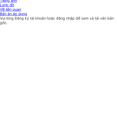
Tiếng anh
Lược đồ
VB liên quan
Bản án áp dụng
Vui lòng
Đăng ký
tài khoản hoặc
đăng nhập
để xem và tải văn bản
gốc.