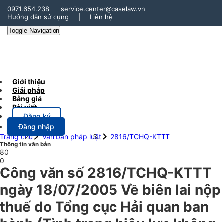
0971.654.238
service.center@caselaw.vn
Hướng dẫn sử dụng
|
Liên hệ
Toggle Navigation
Giới thiệu
Giải pháp
Bảng giá
Bài viết
Đăng ký
Đăng nhập
Trang chủ
Văn bản pháp luật
2816/TCHQ-KTTT
Thông tin văn bản
80
0
Công văn số 2816/TCHQ-KTTT
ngày 18/07/2005 Về biên lai nộp
thuế do Tổng cục Hải quan ban