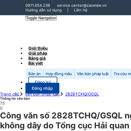
0971.654.238
service.center@caselaw.vn
Hướng dẫn sử dụng
|
Liên hệ
Toggle Navigation
Giới thiệu
Giải pháp
Bảng giá
Bài viết
Bản án
Hợp đồng mẫu
Văn bản pháp luật
Tra cứu 
Đăng ký
Đăng nhập
Trang chủ
Văn bản pháp luật
2828TCHQ/GSQL
Thông tin văn bản
75
0
Công văn số 2828TCHQ/GSQL ngà
không dây do Tổng cục Hải quan 