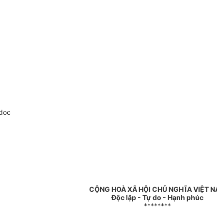
doc
CỘNG HOÀ XÃ HỘI CHỦ NGHĨA VIỆT 
Độc lập - Tự do - Hạnh phúc
********