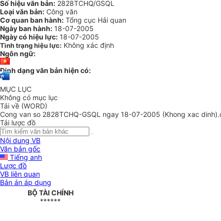
Số hiệu văn bản:
2828TCHQ/GSQL
Loại văn bản:
Công văn
Cơ quan ban hành:
Tổng cục Hải quan
Ngày ban hành:
18-07-2005
Ngày có hiệu lực:
18-07-2005
Không xác định
Tình trạng hiệu lực:
Ngôn ngữ:
Định dạng văn bản hiện có:
MỤC LỤC
Không có mục lục
Tải về (WORD)
Cong van so 2828TCHQ-GSQL ngay 18-07-2005 (Khong xac dinh).
Tải lược đồ
Nội dung VB
Văn bản gốc
Tiếng anh
Lược đồ
VB liên quan
Bản án áp dụng
BỘ TÀI CHÍNH
******