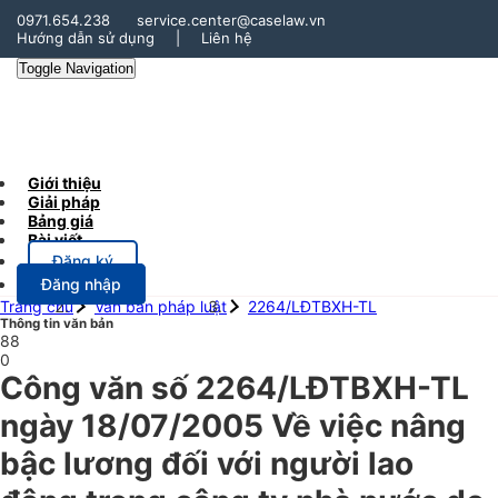
0971.654.238
service.center@caselaw.vn
Hướng dẫn sử dụng
|
Liên hệ
Toggle Navigation
Giới thiệu
Giải pháp
Bảng giá
Bài viết
Đăng ký
Đăng nhập
Trang chủ
Văn bản pháp luật
2264/LĐTBXH-TL
Thông tin văn bản
88
0
Công văn số 2264/LĐTBXH-TL
ngày 18/07/2005 Về việc nâng
bậc lương đối với người lao