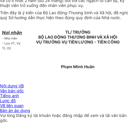
và có ít nhất 2 năm (đủ 24 tháng) đối với các ngạch từ cán sự, kỹ
thuật viên trở xuống đến nhân viên phục vụ.
Trên đây là ý kiến của Bộ Lao động-Thương binh và Xã hội, đề nghị
quý Sở hướng dẫn thực hiện theo đúng quy định của Nhà nước.
Nơi nhận
TL/ TRƯỞNG
BỘ LAO ĐỘNG THƯƠNG BINH VÀ XÃ HỘI
- Như trên
VỤ TRƯỞNG VỤ TIỀN LƯƠNG - TIỀN CÔNG
- Lưu VT, Vụ
TL (3)
Phạm Minh Huân
Nội dung VB
Văn bản gốc
Tiếng anh
Lược đồ
VB liên quan
Bản án áp dụng
Vui lòng
Đăng ký
tài khoản hoặc
đăng nhập
để xem và tải văn bản
gốc.