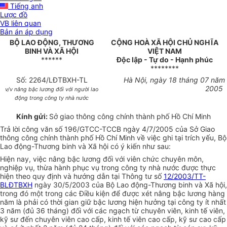
Tiếng anh
Lược đồ
VB liên quan
Bản án áp dụng
BỘ LAO ĐỘNG, THƯƠNG
CỘNG HOÀ XÃ HỘI CHỦ NGHĨA
BINH VÀ XÃ HỘI
VIỆT NAM
******
Độc lập - Tự do - Hạnh phúc
********
Số: 2264/LĐTBXH-TL
Hà Nội, ngày 18 tháng 07 năm
2005
v/v nâng bậc lương đối với người lao
động trong công ty nhà nước
Kính gửi:
Sở giao thông công chính thành phố Hồ Chí Minh
Trả lời công văn số 196/GTCC-TCCB ngày 4/7/2005 của Sở Giao
thông công chính thành phố Hồ Chí Minh về việc ghi tại trích yếu, Bộ
Lao động-Thương binh và Xã hội có ý kiến như sau:
Hiện nay, việc nâng bậc lương đối với viên chức chuyên môn,
nghiệp vụ, thừa hành phục vụ trong công ty nhà nước được thực
hiện theo quy định và hướng dẫn tại Thông tư số
12/2003/TT-
BLĐTBXH
ngày 30/5/2003 của Bộ Lao động-Thương binh và Xã hội,
trong đó một trong các Điều kiện để được xét nâng bậc lương hàng
năm là phải có thời gian giữ bậc lương hiện hưởng tại công ty ít nhất
3 năm (đủ 36 tháng) đối với các ngạch từ chuyên viên, kinh tế viên,
kỹ sư đến chuyên viên cao cấp, kinh tế viên cao cấp, kỹ sư cao cấp