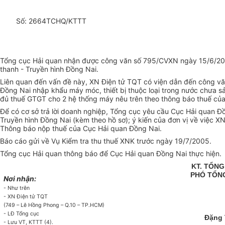
Số: 2664TCHQ/KTTT
Tổng cục Hải quan nhận được công văn số 795/CVXN ngày 15/6/2005 
thanh - Truyền hình Đồng Nai.
Liên quan đến vấn đề này, XN Điện tử TQT có viện dẫn đến công vă
Đồng Nai nhập khẩu máy móc, thiết bị thuộc loại trong nước chưa s
đủ thuế GTGT cho 2 hệ thống máy nêu trên theo thông báo thuế củ
Để có cơ sở trả lời doanh nghiệp, Tổng cục yêu cầu Cục Hải quan 
Truyền hình Đồng Nai (kèm theo hồ sơ); ý kiến của đơn vị về việc 
Thông báo nộp thuế của Cục Hải quan Đồng Nai.
Báo cáo gửi về Vụ Kiểm tra thu thuế XNK trước ngày 19/7/2005.
Tổng cục Hải quan thông báo để Cục Hải quan Đồng Nai thực hiện.
KT. TỔN
PHÓ TỔN
Nơi nhận:
- Như trên
- XN Điện tử TQT
(749 – Lê Hồng Phong – Q.10 – TP.HCM)
- LĐ Tổng cục
Đặng 
- Lưu VT, KTTT (4).