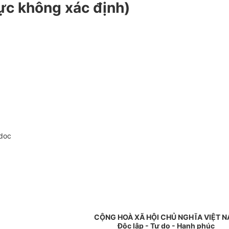
lực không xác định)
doc
CỘNG HOÀ XÃ HỘI CHỦ NGHĨA VIỆT 
Độc lập - Tự do - Hạnh phúc