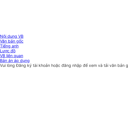
Nội dung VB
Văn bản gốc
Tiếng anh
Lược đồ
VB liên quan
Bản án áp dụng
Vui lòng
Đăng ký
tài khoản hoặc
đăng nhập
để xem và tải văn bản 