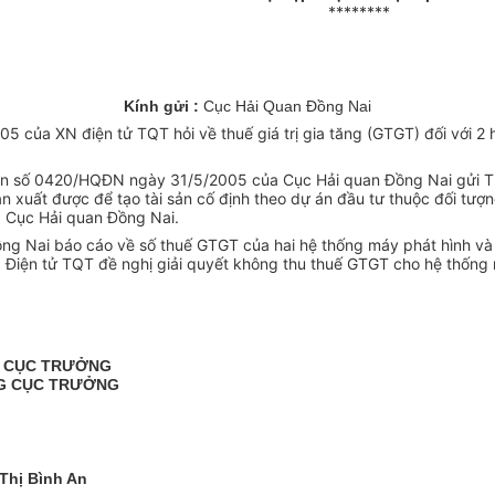
********
Kính gửi :
Cục Hải Quan Đồng Nai
của XN điện tử TQT hỏi về thuế giá trị gia tăng (GTGT) đối với 2 
n số 0420/HQĐN ngày 31/5/2005 của Cục Hải quan Đồng Nai gửi Than
ản xuất được để tạo tài sản cố định theo dự án đầu tư thuộc đối tư
a Cục Hải quan Đồng Nai.
Đồng Nai báo cáo về số thuế GTGT của hai hệ thống máy phát hình v
XN Điện tử TQT đề nghị giải quyết không thu thuế GTGT cho hệ thốn
G CỤC TRƯỞNG
G CỤC TRƯỞNG
Thị Bình An