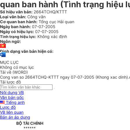
quan ban hành (Tình trạng hiệu 
Số hiệu văn bản:
2664TCHQ/KTTT
Loại văn bản:
Công văn
Cơ quan ban hành:
Tổng cục Hải quan
Ngày ban hành:
07-07-2005
Ngày có hiệu lực:
07-07-2005
Không xác định
Tình trạng hiệu lực:
Ngôn ngữ:
Định dạng văn bản hiện có:
MỤC LỤC
Không có mục lục
Tải về (WORD)
Cong van so 2664TCHQ-KTTT ngay 07-07-2005 (Khong xac dinh).
Tải lược đồ
Nội dung VB
Văn bản gốc
Tiếng anh
Lược đồ
VB liên quan
Bản án áp dụng
BỘ TÀI CHÍNH
******