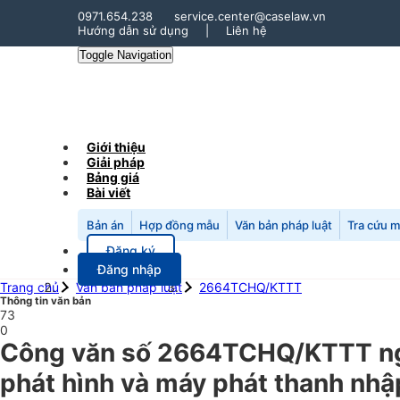
0971.654.238
service.center@caselaw.vn
Hướng dẫn sử dụng
|
Liên hệ
Toggle Navigation
Giới thiệu
Giải pháp
Bảng giá
Bài viết
Bản án
Hợp đồng mẫu
Văn bản pháp luật
Tra cứu 
Đăng ký
Đăng nhập
Trang chủ
Văn bản pháp luật
2664TCHQ/KTTT
Thông tin văn bản
73
0
Công văn số 2664TCHQ/KTTT ngày
phát hình và máy phát thanh nhậ