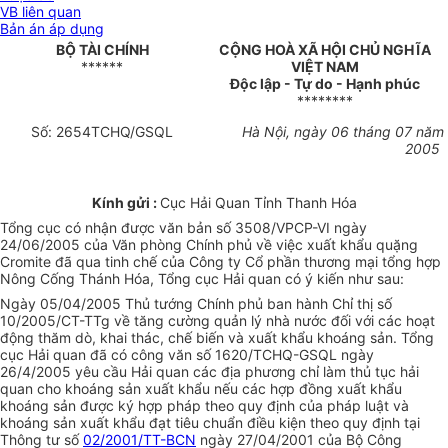
VB liên quan
Bản án áp dụng
BỘ TÀI CHÍNH
CỘNG HOÀ XÃ HỘI CHỦ NGHĨA
******
VIỆT NAM
Độc lập - Tự do - Hạnh phúc
********
Số: 2654TCHQ/GSQL
Hà Nội, ngày 06 tháng 07 năm
2005
Kính gửi :
Cục Hải Quan Tỉnh Thanh Hóa
Tổng cục có nhận được văn bản số 3508/VPCP-VI ngày
24/06/2005 của Văn phòng Chính phủ về việc xuất khẩu quặng
Cromite đã qua tinh chế của Công ty Cổ phần thương mại tổng hợp
Nông Cống Thánh Hóa, Tổng cục Hải quan có ý kiến như sau:
Ngày 05/04/2005 Thủ tướng Chính phủ ban hành Chỉ thị số
10/2005/CT-TTg về tăng cường quản lý nhà nước đối với các hoạt
động thăm dò, khai thác, chế biến và xuất khẩu khoáng sản. Tổng
cục Hải quan đã có công văn số 1620/TCHQ-GSQL ngày
26/4/2005 yêu cầu Hải quan các địa phương chỉ làm thủ tục hải
quan cho khoáng sản xuất khẩu nếu các hợp đồng xuất khẩu
khoáng sản được ký hợp pháp theo quy định của pháp luật và
khoáng sản xuất khẩu đạt tiêu chuẩn điều kiện theo quy định tại
Thông tư số
02/2001/TT-BCN
ngày 27/04/2001 của Bộ Công