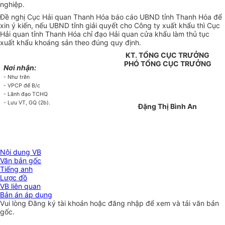
nghiệp.
Đề nghị Cục Hải quan Thanh Hóa báo cáo UBND tỉnh Thanh Hóa để
xin ý kiến, nếu UBND tỉnh giải quyết cho Công ty xuất khẩu thì Cục
Hải quan tỉnh Thanh Hóa chỉ đạo Hải quan cửa khẩu làm thủ tục
xuất khẩu khoáng sản theo đúng quy định.
KT. TỔNG CỤC TRƯỞNG
PHÓ TỔNG CỤC TRƯỞNG
Nơi nhận:
- Như trên
- VPCP để B/c
- Lãnh đạo TCHQ
- Lưu VT, GQ (2b).
Đặng Thị Bình An
Nội dung VB
Văn bản gốc
Tiếng anh
Lược đồ
VB liên quan
Bản án áp dụng
Vui lòng
Đăng ký
tài khoản hoặc
đăng nhập
để xem và tải văn bản
gốc.