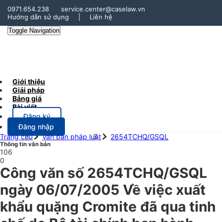
0971.654.238
service.center@caselaw.vn
Hướng dẫn sử dụng
|
Liên hệ
Toggle Navigation
Giới thiệu
Giải pháp
Bảng giá
Bài viết
Đăng ký
Đăng nhập
Trang chủ
Văn bản pháp luật
2654TCHQ/GSQL
Thông tin văn bản
106
0
Công văn số 2654TCHQ/GSQL
ngày 06/07/2005 Về việc xuất
khẩu quặng Cromite đã qua tinh