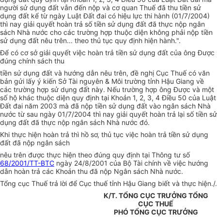
người sử dụng đất vẫn đến nộp và cơ quan Thuế đã thu tiền sử
dụng đất kể từ ngày Luật Đất đai có hiệu lực thi hành (01/7/2004)
thì nay giải quyết hoàn trả số tiền sử dụng đất đã thực nộp ngân
sách Nhà nước cho các trường hợp thuộc diện không phải nộp tiền
sử dụng đất nêu trên... theo thủ tục quy định hiện hành.".
Để có cơ sở giải quyết việc hoàn trả tiền sử dụng đất của ông Được
đúng chính sách thu
tiền sử dụng đất và hướng dẫn nêu trên, đề nghị Cục Thuế có văn
bản gửi lấy ý kiến Sở Tài nguyên & Môi trường tỉnh Hậu Giang về
các trường hợp sử dụng đất này. Nếu trường hợp ông Được và một
số hộ khác thuộc diện quy định tại Khoản 1, 2, 3, 4 Điều 50 của Luật
Đất đai năm 2003 mà đã nộp tiền sử dụng đất vào ngân sách Nhà
nước từ sau ngày 01/7/2004 thì nay giải quyết hoàn trả lại số tiền sử
dụng đất đã thực nộp ngân sách Nhà nước đó.
Khi thực hiện hoàn trả thì hồ sơ, thủ tục việc hoàn trả tiền sử dụng
đất đã nộp ngân sách
nêu trên được thực hiện theo đúng quy định tại Thông tư số
68/2001/TT-BTC
ngày 24/8/2001 của Bộ Tài chính về việc hướng
dẫn hoàn trả các Khoản thu đã nộp Ngân sách Nhà nước.
Tổng cục Thuế trả lời để Cục thuế tỉnh Hậu Giang biết và thực hiện./.
K/T. TỔNG CỤC TRƯỞNG TỔNG
CỤC THUẾ
PHÓ TỔNG CỤC TRƯỞNG