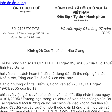
Bản án áp dụng
TỔNG CỤC THUẾ
CỘNG HOÀ XÃ HỘI CHỦ NGHĨA
******
VIỆT NAM
Độc lập - Tự do - Hạnh phúc
********
Số: 2123/TCT-TS
Hà Nội, ngày 01 tháng 07 năm
2005
V/v: hoàn trả tiền sử dụng đất đã thu
nộp ngân sách Nhà nước
Kính gửi:
Cục Thuế tỉnh Hậu Giang
Trả lời Công văn số 81 CT/TH-DT-TH ngày 09/6/2005 của Cục Thuế
tỉnh Hậu Giang
hỏi về chính sách hoàn trả tiền sử dụng đất đã thu nộp ngân sách
Nhà nước, Tổng cục Thuế có ý kiến như sau:
Căn cứ hướng dẫn tại Điểm 6, Công văn số 723 TC/TCT ngày
19/01/2005 của Bộ Tài
chính về việc giải quyết các hồ sơ về nhà, đất tiếp nhận trước ngày
01/01/2005: "Trường hợp trong khi chưa có văn bản chỉ đạo của Bộ
Tài nguyên & Môi trường và Bộ Tài chính về việc không thu tiền sử
dụng đất đối với các trường hợp thuộc diện không phải nộp tiền sử
dụng đất quy định tại Khoản 1, 2, 3, 4 Điều 50 của Luật Đất đai mà