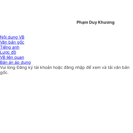
Phạm Duy Khương
Nội dung VB
Văn bản gốc
Tiếng anh
Lược đồ
VB liên quan
Bản án áp dụng
Vui lòng
Đăng ký
tài khoản hoặc
đăng nhập
để xem và tải văn bản
gốc.