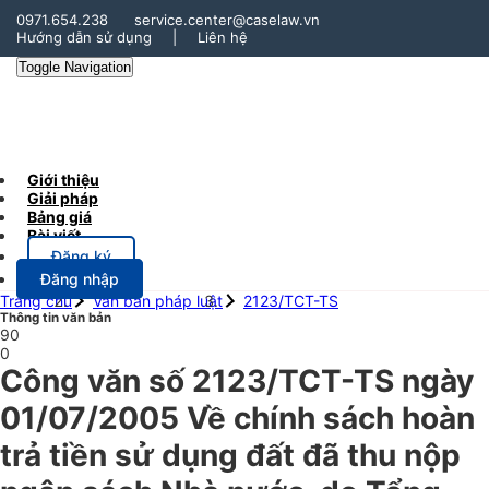
0971.654.238
service.center@caselaw.vn
Hướng dẫn sử dụng
|
Liên hệ
Toggle Navigation
Giới thiệu
Giải pháp
Bảng giá
Bài viết
Đăng ký
Đăng nhập
Trang chủ
Văn bản pháp luật
2123/TCT-TS
Thông tin văn bản
90
0
Công văn số 2123/TCT-TS ngày
01/07/2005 Về chính sách hoàn
trả tiền sử dụng đất đã thu nộp