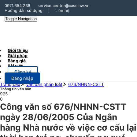
0971.654.238
service.center@caselaw.vn
Hướng dẫn sử dụng
|
Liên hệ
Toggle Navigation
Giới thiệu
Giải pháp
Bảng giá
Bài viết
Đăng ký
Đăng nhập
Trang chủ
Văn bản pháp luật
676/NHNN-CSTT
Thông tin văn bản
925
0
Công văn số 676/NHNN-CSTT
ngày 28/06/2005 Của Ngân
hàng Nhà nước về việc cơ cấu lại