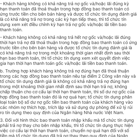
- Khách hàng không có khả năng trả nợ gốc và/hoặc lãi đúng kỳ
hạn thanh toán đã thoả thuận trong hợp đồng bao thanh toán có
ứng trước tiền cho bên bán hàng và được tổ chức tín dụng đánh giá
là có khả năng trả nợ trong các kỳ hạn tiếp theo, thì tổ chức tín
dụng xem xét điều chỉnh kỳ hạn trả nợ gốc và/hoặc lãi tiền bao
thanh toán.
- Khách hàng không có khả năng trả hết nợ gốc và/hoặc lãi đúng
thời hạn trả nợ đã thoả thuận trong hợp đồng bao thanh toán có ứng
trước tiền cho bên bán hàng và được tổ chức tín dụng đánh giá là
có khả năng trả nợ trong một khoảng thời gian nhất định sau thời
hạn bao thanh toán, thì tổ chức tín dụng xem xét quyết định việc
gia hạn thời hạn thanh toán gốc và/hoặc lãi tiền bao thanh toán.
b. Trường hợp khách hàng không trả nợ đúng hạn đã thoả thuận
trong các hợp đồng bao thanh toán nêu tại điểm 2 Công văn này và
tổ chức tín dụng đánh giá là không có khả năng trả nợ đúng hạn
trong một khoảng thời gian nhất định sau thời hạn trả nợ, không
chấp thuận cho cơ cấu lại thời hạn thanh toán, thì số dư nợ gốc của
hợp đồng bao thanh toán đó là nợ quá hạn; tổ chức tín dụng phân
loại toàn bộ số dư nợ gốc tiền bao thanh toán của khách hàng vào
các nhóm nợ thích hợp, trích lập và sử dụng dự phòng để xử lý rủi
ro tín dụng theo quy định của Ngân hàng Nhà nước Việt Nam.
3. Đối với hình thức bao thanh toán nhập khẩu mà tổ chức tín dụng
phải trả nợ thay cho bên nhập khẩu, thì tổ chức tín dụng thực hiện
việc cơ cấu lại thời hạn thanh toán, chuyển nợ quá hạn đối với số
tiền mà tổ chức tín dụng đã trả nợ thay theo quy định của Ngân