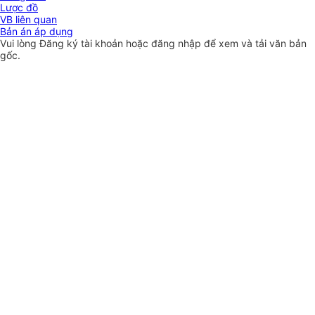
Lược đồ
VB liên quan
Bản án áp dụng
Vui lòng
Đăng ký
tài khoản hoặc
đăng nhập
để xem và tải văn bản
gốc.