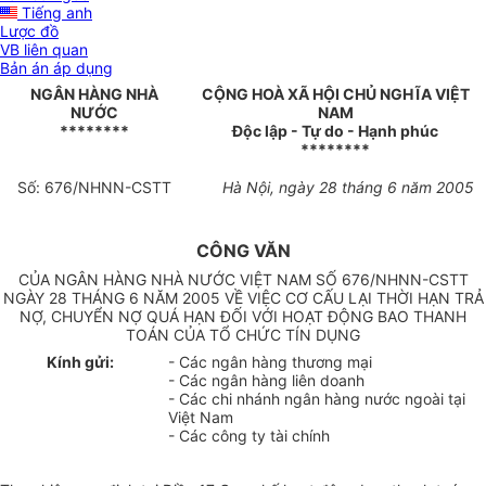
Tiếng anh
Lược đồ
VB liên quan
Bản án áp dụng
NGÂN HÀNG NHÀ
CỘNG HOÀ XÃ HỘI CHỦ NGHĨA VIỆT
NƯỚC
NAM
********
Độc lập - Tự do - Hạnh phúc
********
Số: 676/NHNN-CSTT
Hà Nội, ngày 28 tháng 6 năm 2005
CÔNG VĂN
CỦA NGÂN HÀNG NHÀ NƯỚC VIỆT NAM SỐ 676/NHNN-CSTT
NGÀY 28 THÁNG 6 NĂM 2005 VỀ VIỆC CƠ CẤU LẠI THỜI HẠN TRẢ
NỢ, CHUYỂN NỢ QUÁ HẠN ĐỐI VỚI HOẠT ĐỘNG BAO THANH
TOÁN CỦA TỔ CHỨC TÍN DỤNG
Kính gửi:
- Các ngân hàng thương mại
- Các ngân hàng liên doanh
- Các chi nhánh ngân hàng nước ngoài tại
Việt Nam
- Các công ty tài chính