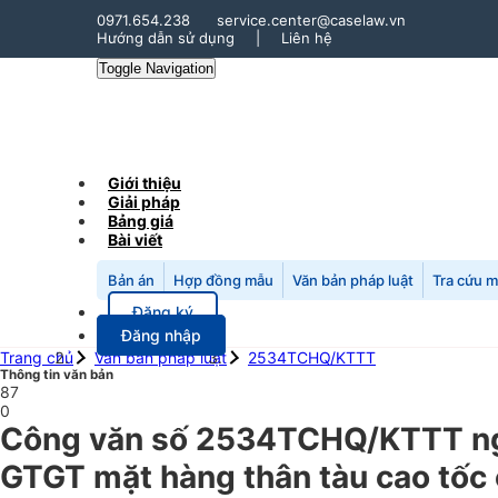
0971.654.238
service.center@caselaw.vn
Hướng dẫn sử dụng
|
Liên hệ
Toggle Navigation
Giới thiệu
Giải pháp
Bảng giá
Bài viết
Bản án
Hợp đồng mẫu
Văn bản pháp luật
Tra cứu 
Đăng ký
Đăng nhập
Trang chủ
Văn bản pháp luật
2534TCHQ/KTTT
Thông tin văn bản
87
0
Công văn số 2534TCHQ/KTTT ngà
GTGT mặt hàng thân tàu cao tốc 