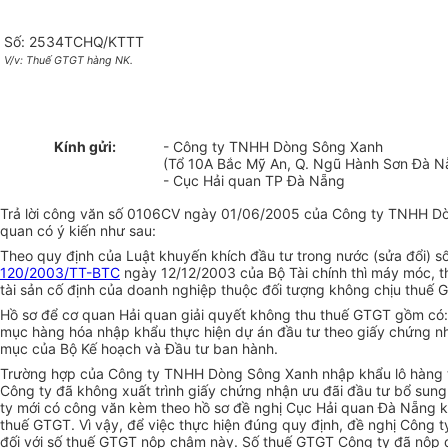
Số: 2534TCHQ/KTTT
V/v: Thuế GTGT hàng NK.
Kính gửi:
- Công ty TNHH Dòng Sông Xanh
(Tổ 10A Bắc Mỹ An, Q. Ngũ Hành Sơn Đà N
- Cục Hải quan TP Đà Nẵng
Trả lời công văn số 0106CV ngày 01/06/2005 của Công ty TNHH Dòng
quan có ý kiến như sau:
Theo quy định của Luật khuyến khích đầu tư trong nước (sửa đổi)
120/2003/TT-BTC
ngày 12/12/2003 của Bộ Tài chính thì máy móc, t
tài sản cố định của doanh nghiệp thuộc đối tượng không chịu thuế 
Hồ sơ để cơ quan Hải quan giải quyết không thu thuế GTGT gồm có:
mục hàng hóa nhập khẩu thực hiện dự án đầu tư theo giấy chứng nh
mục của Bộ Kế hoạch và Đầu tư ban hành.
Trường hợp của Công ty TNHH Dòng Sông Xanh nhập khẩu lô hàng thâ
Công ty đã không xuất trình giấy chứng nhận ưu đãi đầu tư bổ su
ty mới có công văn kèm theo hồ sơ đề nghị Cục Hải quan Đà Nẵng k
thuế GTGT. Vì vậy, để việc thực hiện đúng quy định, đề nghị Công
đối với số thuế GTGT nộp chậm này. Số thuế GTGT Công ty đã nộp đ