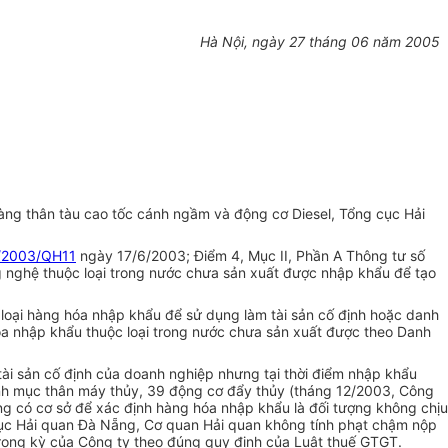
Hà Nội, ngày 27 tháng 06 năm 2005
ng thân tàu cao tốc cánh ngầm và động cơ Diesel, Tổng cục Hải
/2003/QH11
ngày 17/6/2003; Điểm 4, Mục II, Phần A Thông tư số
g nghệ thuộc loại trong nước chưa sản xuất được nhập khẩu để tạo
oại hàng hóa nhập khẩu để sử dụng làm tài sản cố định hoặc danh
óa nhập khẩu thuộc loại trong nước chưa sản xuất được theo Danh
ài sản cố định của doanh nghiệp nhưng tại thời điểm nhập khẩu
nh mục thân máy thủy, 39 động cơ đẩy thủy (tháng 12/2003, Công
g có cơ sở để xác định hàng hóa nhập khẩu là đối tượng không chịu
 Cục Hải quan Đà Nẵng, Cơ quan Hải quan không tính phạt chậm nộp
rong kỳ của Công ty theo đúng quy định của Luật thuế GTGT.