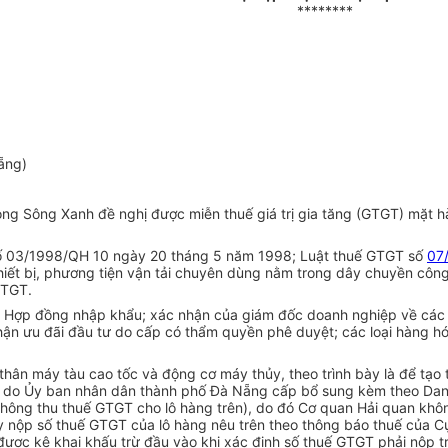
********
ẵng)
 Sông Xanh đề nghị được miễn thuế giá trị gia tăng (GTGT) mặt hà
 số 03/1998/QH 10 ngày 20 tháng 5 năm 1998; Luật thuế GTGT số
07
hiết bị, phương tiện vận tải chuyên dùng nằm trong dây chuyền côn
GTGT.
 Hợp đồng nhập khẩu; xác nhận của giám đốc doanh nghiệp về các l
ận ưu đãi đầu tư do cấp có thẩm quyền phê duyệt; các loại hàng h
n máy tàu cao tốc và động cơ máy thủy, theo trình bày là để tạo t
ng do Ủy ban nhân dân thành phố Đà Nẵng cấp bổ sung kèm theo Da
hông thu thuế GTGT cho lô hàng trên), do đó Cơ quan Hải quan khôn
 ty nộp số thuế GTGT của lô hàng nêu trên theo thông báo thuế của
ược kê khai khấu trừ đầu vào khi xác định số thuế GTGT phải nộp t