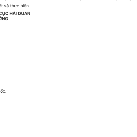
 và thực hiện.
CỤC HẢI QUAN
ỞNG
gốc.