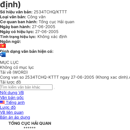
định)
Số hiệu văn bản:
2534TCHQ/KTTT
Loại văn bản:
Công văn
Cơ quan ban hành:
Tổng cục Hải quan
Ngày ban hành:
27-06-2005
Ngày có hiệu lực:
27-06-2005
Không xác định
Tình trạng hiệu lực:
Ngôn ngữ:
Định dạng văn bản hiện có:
MỤC LỤC
Không có mục lục
Tải về (WORD)
Cong van so 2534TCHQ-KTTT ngay 27-06-2005 (Khong xac dinh).
Tải lược đồ
Nội dung VB
Văn bản gốc
Tiếng anh
Lược đồ
VB liên quan
Bản án áp dụng
TỔNG CỤC HẢI QUAN
******