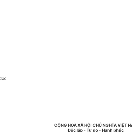
doc
CỘNG HOÀ XÃ HỘI CHỦ NGHĨA VIỆT 
Độc lập - Tự do - Hạnh phúc