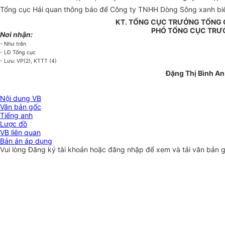
Tổng cục Hải quan thông báo để Công ty TNHH Dòng Sông xanh biết
KT. TỔNG CỤC TRƯỞNG TỔNG 
PHÓ TỔNG CỤC TRƯ
Nơi nhận:
- Như trên
- LĐ Tổng cục
- Lưu: VP(2), KTTT (4)
Đặng Thị Bình An
Nội dung VB
Văn bản gốc
Tiếng anh
Lược đồ
VB liên quan
Bản án áp dụng
Vui lòng
Đăng ký
tài khoản hoặc
đăng nhập
để xem và tải văn bản 