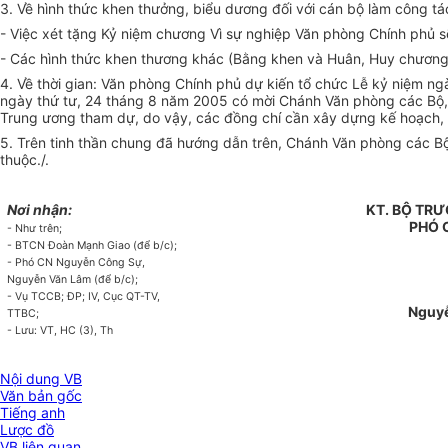
3. Về hình thức khen thưởng, biểu dương đối với cán bộ làm công tá
- Việc xét tặng Kỷ niệm chương Vì sự nghiệp Văn phòng Chính phủ s
- Các hình thức khen thương khác (Bằng khen và Huân, Huy chương)
4. Về thời gian: Văn phòng Chính phủ dự kiến tổ chức Lễ kỷ niệm 
ngày thứ tư, 24 tháng 8 năm 2005 có mời Chánh Văn phòng các Bộ,
Trung ương tham dự, do vậy, các đồng chí cần xây dựng kế hoạch, 
5. Trên tinh thần chung đã hướng dẫn trên, Chánh Văn phòng các B
thuộc./.
Nơi nhận:
KT. BỘ TR
PHÓ 
- Như trên;
- BTCN Đoàn Mạnh Giao (để b/c);
- Phó CN Nguyễn Công Sự,
Nguyễn Văn Lâm (để b/c);
- Vụ TCCB; ĐP; IV, Cục QT-TV,
Nguy
TTBC;
- Lưu: VT, HC (3), Th
Nội dung VB
Văn bản gốc
Tiếng anh
Lược đồ
VB liên quan