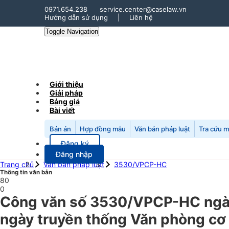
0971.654.238
service.center@caselaw.vn
Hướng dẫn sử dụng
|
Liên hệ
Toggle Navigation
Giới thiệu
Giải pháp
Bảng giá
Bài viết
Bản án
Hợp đồng mẫu
Văn bản pháp luật
Tra cứu 
Đăng ký
Đăng nhập
Trang chủ
Văn bản pháp luật
3530/VPCP-HC
Thông tin văn bản
80
0
Công văn số 3530/VPCP-HC ngày
ngày truyền thống Văn phòng cơ 