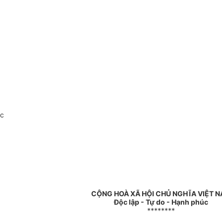
oc
CỘNG HOÀ XÃ HỘI CHỦ NGHĨA VIỆT 
Độc lập - Tự do - Hạnh phúc
********