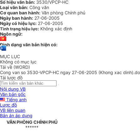
Số hiệu văn bản:
3530/VPCP-HC
Loại văn bản:
Công văn
Cơ quan ban hành:
Văn phòng Chính phủ
Ngày ban hành:
27-06-2005
Ngày có hiệu lực:
27-06-2005
Không xác định
Tình trạng hiệu lực:
Ngôn ngữ:
Định dạng văn bản hiện có:
MỤC LỤC
Không có mục lục
Tải về (WORD)
Cong van so 3530-VPCP-HC ngay 27-06-2005 (Khong xac dinh).d
Tải lược đồ
Nội dung VB
Văn bản gốc
Tiếng anh
Lược đồ
VB liên quan
Bản án áp dụng
VĂN PHÒNG CHÍNH PHỦ
******