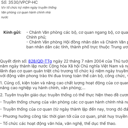
Số: 3530/VPCP-HC
V/v tổ chức kỷ niệm ngày truyền thống
Văn phòng cơ quan hành chính nhà
nước
Kính gửi:
- Chánh Văn phòng các bộ, cơ quan ngang bộ, cơ qua
Chính phủ;
- Chánh Văn phòng Hội đồng nhân dân và Chánh Văn
ban nhân dân các tỉnh, thành phố trực thuộc Trung ư
Quyết định số:
828/QĐ-TTg
ngày 22 tháng 7 năm 2004 của Thủ tướn
năm ngày thành lập nước Cộng hòa Xã hội Chủ nghĩa Việt Nam và n
lãnh đạo cơ quan quán triệt chủ trương tổ chức kỷ niệm ngày truyề
với động viên phong trào thi đua trong toàn thể cán bộ, công chức,
1. Củng cố, kiện toàn và nâng cao chất lượng hoạt động của cơ quan
nâng cao nghiệp vụ hành chính, văn phòng;...
2. Tuyên truyền giáo dục truyền thống có thể thực hiện theo đề cươ
- Truyền thống chung của văn phòng các cơ quan hành chính nhà n
- Truyền thống của cơ quan (từ ngày thành lập đến nay, trong đó đá
- Phương hướng công tác thời gian tới của cơ quan, phát huy truyề
- Tổ chức các hoạt động văn hóa, văn nghệ, thể dục thể thao.