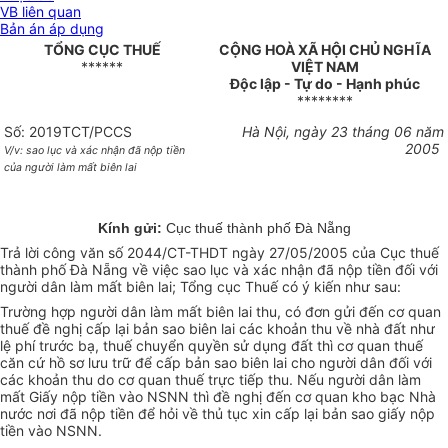
VB liên quan
Bản án áp dụng
TỔNG CỤC THUẾ
CỘNG HOÀ XÃ HỘI CHỦ NGHĨA
******
VIỆT NAM
Độc lập - Tự do - Hạnh phúc
********
Số: 2019TCT/PCCS
Hà Nội, ngày 23 tháng 06 năm
2005
V/v: sao lục và xác nhận đã nộp
tiền
của người làm mất biên lai
Kính gửi:
Cục thuế thành phố Đà Nẵng
Trả lời công văn số 2044/CT-THDT ngày 27/05/2005 của Cục thuế
thành phố Đà Nẵng về việc sao lục và xác nhận đã nộp tiền đối với
người dân làm mất biên lai; Tổng cục Thuế có ý kiến như sau:
Trường hợp người dân làm mất biên lai thu, có đơn gửi đến cơ quan
thuế đề nghị cấp lại bản sao biên lai các khoản thu về nhà đất như
lệ phí trước bạ, thuế chuyển quyền sử dụng đất thì cơ quan thuế
căn cứ hồ sơ lưu trữ để cấp bản sao biên lai cho người dân đối với
các khoản thu do cơ quan thuế trực tiếp thu. Nếu người dân làm
mất Giấy nộp tiền vào NSNN thì đề nghị đến cơ quan kho bạc Nhà
nước nơi đã nộp tiền để hỏi về thủ tục xin cấp lại bản sao giấy nộp
tiền vào NSNN.