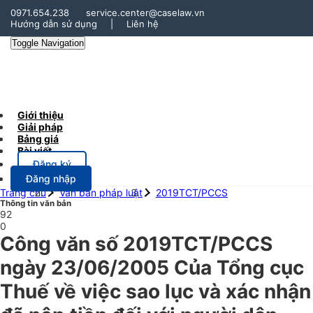
0971.654.238
service.center@caselaw.vn
Hướng dẫn sử dụng
|
Liên hệ
Toggle Navigation
Giới thiệu
Giải pháp
Bảng giá
Bài viết
Đăng ký
Đăng nhập
Trang chủ
Văn bản pháp luật
2019TCT/PCCS
Thông tin văn bản
92
0
Công văn số 2019TCT/PCCS
ngày 23/06/2005 Của Tổng cục
Thuế về việc sao lục và xác nhận