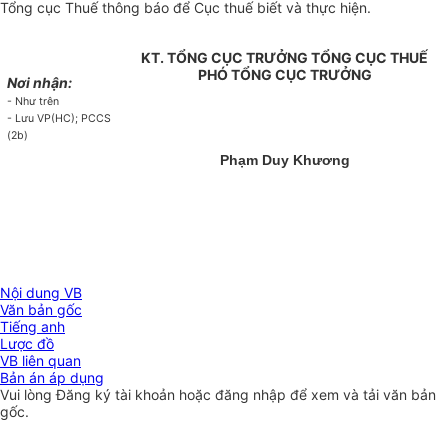
Tổng cục Thuế thông báo để Cục thuế biết và thực hiện.
KT. TỔNG CỤC TRƯỞNG TỔNG CỤC THUẾ
PHÓ TỔNG CỤC TRƯỞNG
Nơi nhận:
- Như trên
- Lưu VP(HC); PCCS
(2b)
Phạm Duy Khương
Nội dung VB
Văn bản gốc
Tiếng anh
Lược đồ
VB liên quan
Bản án áp dụng
Vui lòng
Đăng ký
tài khoản hoặc
đăng nhập
để xem và tải văn bản
gốc.