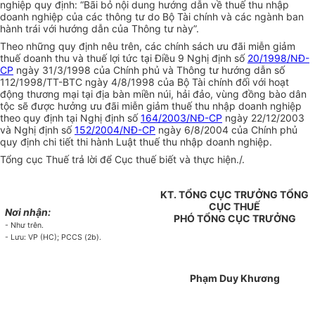
nghiệp quy định: “Bãi bỏ nội dung hướng dẫn về thuế thu nhập
doanh nghiệp của các thông tư do Bộ Tài chính và các ngành ban
hành trái với hướng dẫn của Thông tư này”.
Theo những quy định nêu trên, các chính sách ưu đãi miễn giảm
thuế doanh thu và thuế lợi tức tại Điều 9 Nghị định số
20/1998/NĐ-
CP
ngày 31/3/1998 của Chính phủ và Thông tư hướng dẫn số
112/1998/TT-BTC ngày 4/8/1998 của Bộ Tài chính đối với hoạt
động thương mại tại địa bàn miền núi, hải đảo, vùng đồng bào dân
tộc sẽ được hưởng ưu đãi miễn giảm thuế thu nhập doanh nghiệp
theo quy định tại Nghị định số
164/2003/NĐ-CP
ngày 22/12/2003
và Nghị định số
152/2004/NĐ-CP
ngày 6/8/2004 của Chính phủ
quy định chi tiết thi hành Luật thuế thu nhập doanh nghiệp.
Tổng cục Thuế trả lời để Cục thuế biết và thực hiện./.
KT. TỔNG CỤC TRƯỞNG TỔNG
CỤC THUẾ
Nơi nhận:
PHÓ TỔNG CỤC TRƯỞNG
- Như trên.
- Lưu: VP (HC); PCCS (2b).
Phạm Duy Khương