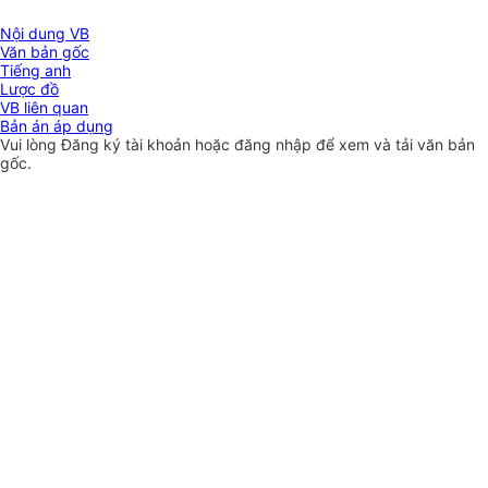
Nội dung VB
Văn bản gốc
Tiếng anh
Lược đồ
VB liên quan
Bản án áp dụng
Vui lòng
Đăng ký
tài khoản hoặc
đăng nhập
để xem và tải văn bản
gốc.