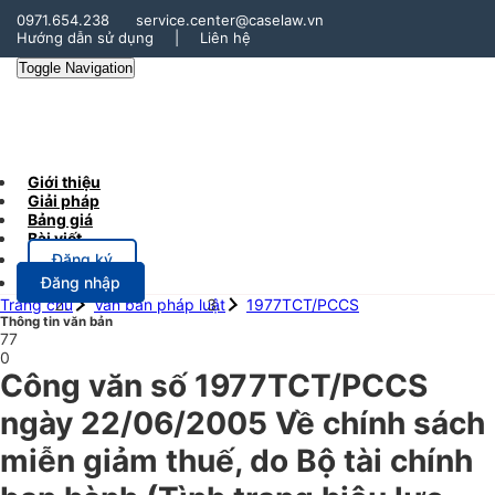
0971.654.238
service.center@caselaw.vn
Hướng dẫn sử dụng
|
Liên hệ
Toggle Navigation
Giới thiệu
Giải pháp
Bảng giá
Bài viết
Đăng ký
Đăng nhập
Trang chủ
Văn bản pháp luật
1977TCT/PCCS
Thông tin văn bản
77
0
Công văn số 1977TCT/PCCS
ngày 22/06/2005 Về chính sách
miễn giảm thuế, do Bộ tài chính