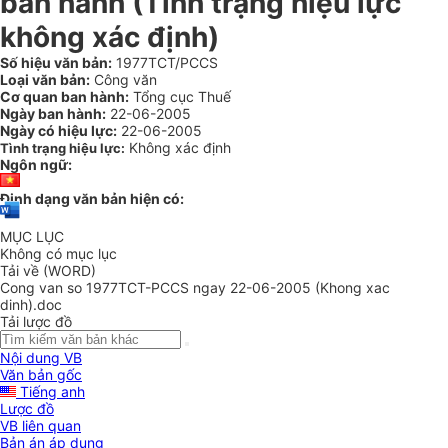
ban hành (Tình trạng hiệu lực
không xác định)
Số hiệu văn bản:
1977TCT/PCCS
Loại văn bản:
Công văn
Cơ quan ban hành:
Tổng cục Thuế
Ngày ban hành:
22-06-2005
Ngày có hiệu lực:
22-06-2005
Không xác định
Tình trạng hiệu lực:
Ngôn ngữ:
Định dạng văn bản hiện có:
MỤC LỤC
Không có mục lục
Tải về (WORD)
Cong van so 1977TCT-PCCS ngay 22-06-2005 (Khong xac
dinh).doc
Tải lược đồ
Nội dung VB
Văn bản gốc
Tiếng anh
Lược đồ
VB liên quan
Bản án áp dụng