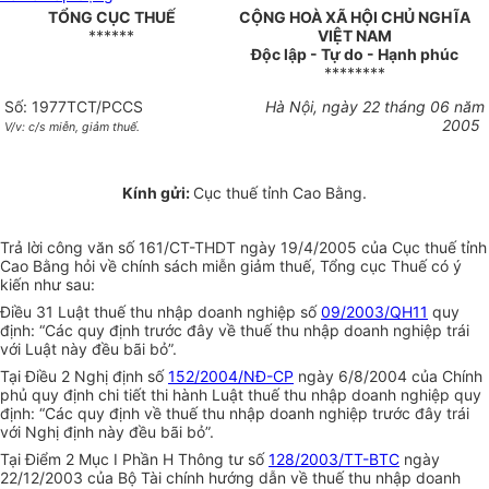
TỔNG CỤC THUẾ
CỘNG HOÀ XÃ HỘI CHỦ NGHĨA
******
VIỆT NAM
Độc lập - Tự do - Hạnh phúc
********
Số: 1977TCT/PCCS
Hà Nội, ngày 22 tháng 06 năm
2005
V/v: c/s miễn, giảm thuế.
Kính gửi:
Cục thuế tỉnh Cao Bằng.
Trả lời công văn số 161/CT-THDT ngày 19/4/2005 của Cục thuế tỉnh
Cao Bằng hỏi về chính sách miễn giảm thuế, Tổng cục Thuế có ý
kiến như sau:
Điều 31 Luật thuế thu nhập doanh nghiệp số
09/2003/QH11
quy
định: “Các quy định trước đây về thuế thu nhập doanh nghiệp trái
với Luật này đều bãi bỏ”.
Tại Điều 2 Nghị định số
152/2004/NĐ-CP
ngày 6/8/2004 của Chính
phủ quy định chi tiết thi hành Luật thuế thu nhập doanh nghiệp quy
định: “Các quy định về thuế thu nhập doanh nghiệp trước đây trái
với Nghị định này đều bãi bỏ”.
Tại Điểm 2 Mục I Phần H Thông tư số
128/2003/TT-BTC
ngày
22/12/2003 của Bộ Tài chính hướng dẫn về thuế thu nhập doanh