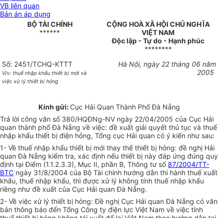
VB liên quan
Bản án áp dụng
BỘ TÀI CHÍNH
CỘNG HOÀ XÃ HỘI CHỦ NGHĨA
******
VIỆT NAM
Độc lập - Tự do - Hạnh phúc
********
Số: 2451/TCHQ-KTTT
Hà Nội, ngày 22 tháng 06 năm
2005
V/v: thuế nhập khẩu thiết bị mới và
việc xử lý thiết bị hỏng
Kính gửi:
Cục Hải Quan Thành Phố Đà Nẵng
Trả lời công văn số 380/HQĐNg-NV ngày 22/04/2005 của Cục Hải
quan thành phố Đà Nẵng về việc: đề xuất giải quyết thủ tục và thuế
nhập khẩu thiết bị điện hỏng, Tổng cục Hải quan có ý kiến như sau:
1- Về thuế nhập khẩu thiết bị mới thay thế thiết bị hỏng: đề nghị Hải
quan Đà Nẵng kiểm tra, xác định nếu thiết bị này đáp ứng đúng quy
định tại Điểm (1.1.2.3.3), Mục II, phần B, Thông tư số
87/2004/TT-
BTC
ngày 31/8/2004 của Bộ Tài chính hướng dẫn thi hành thuế xuất
khẩu, thuế nhập khẩu, thì được xử lý không tính thuế nhập khẩu
riêng như đề xuất của Cục Hải quan Đà Nẵng.
2- Về việc xử lý thiết bị hỏng: Đề nghị Cục Hải quan Đà Nẵng có văn
bản thông báo đến Tổng Công ty điện lực Việt Nam về việc tính
thuế thiết bị hỏng không tái xuất để lại Việt Nam theo hướng dẫn tại