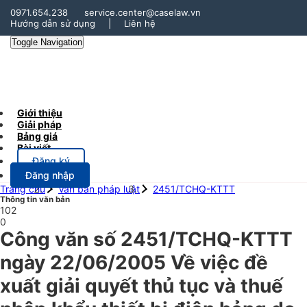
0971.654.238
service.center@caselaw.vn
Hướng dẫn sử dụng
|
Liên hệ
Toggle Navigation
Giới thiệu
Giải pháp
Bảng giá
Bài viết
Đăng ký
Đăng nhập
Trang chủ
Văn bản pháp luật
2451/TCHQ-KTTT
Thông tin văn bản
102
0
Công văn số 2451/TCHQ-KTTT
ngày 22/06/2005 Về việc đề
xuất giải quyết thủ tục và thuế