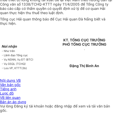
Công văn số 1338/TCHQ-KTTT ngày 11/4/2005 để Tổng Công ty
báo cáo cấp có thẩm quyền có quyết định xử lý để cơ quan Hải
quan thực hiện thu thuế theo luật định.
Tổng cục Hải quan thông báo để Cục Hải quan Đà Nẵng biết và
thực hiện.
KT. TỔNG CỤC TRƯỞNG
PHÓ TỔNG CỤC TRƯỞNG
Nơi nhận
.
-
Như trên
- Lãnh đạo Tổng cục
- Vụ NSNN, Vụ ĐT (BTC)
- Vụ GSQL (TCHQ)
Đặng Thị Bình An
- Lưu VP, KTTT(3b)
Nội dung VB
Văn bản gốc
Tiếng anh
Lược đồ
VB liên quan
Bản án áp dụng
Vui lòng
Đăng ký
tài khoản hoặc
đăng nhập
để xem và tải văn bản
gốc.