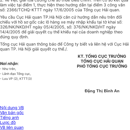
làm việc tại điểm 1, thực hiện theo hướng dẫn tại điểm 3 công văn
số: 2366/TCHQ-KTTT ngày 17/6/2005 của Tổng cục Hải quan.
Yêu cầu Cục Hải quan TP.Hà Nội căn cứ hướng dẫn nêu trên đối
chiếu với hồ sơ gốc các lô hàng xe máy nhập khẩu tại tờ khai số:
326/NK/NKD/HT ngày 05/4/2005, số: 376/NK/NKD/HT ngày
14/4/2005 để giải quyết cụ thể khiếu nại của doanh nghiệp theo
đúng quy định.
Tổng cục Hải quan thông báo để Công ty biết và liên hệ với Cục Hải
quan TP. Hà Nội giải quyết cụ thể./.
KT. TỔNG CỤC TRƯỞNG
TỔNG CỤC HẢI QUAN
Nơi nhận
:
PHÓ TỔNG CỤC TRƯỞNG
- Như trên,
- Lãnh đạo Tổng cục,
- Lưu VP (2), KTTT(3)
Đặng Thị Bình An
Nội dung VB
Văn bản gốc
Tiếng anh
Lược đồ
VB liên quan