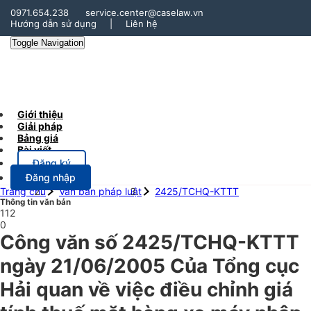
0971.654.238
service.center@caselaw.vn
Hướng dẫn sử dụng
|
Liên hệ
Toggle Navigation
Giới thiệu
Giải pháp
Bảng giá
Bài viết
Đăng ký
Đăng nhập
Trang chủ
Văn bản pháp luật
2425/TCHQ-KTTT
Thông tin văn bản
112
0
Công văn số 2425/TCHQ-KTTT
ngày 21/06/2005 Của Tổng cục
Hải quan về việc điều chỉnh giá