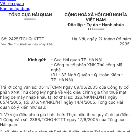
VB liên quan
Bản án áp dụng
TỔNG CỤC HẢI QUAN
CỘNG HOÀ XÃ HỘI CHỦ NGHĨA
******
VIỆT NAM
Độc lập - Tự do - Hạnh phúc
********
Số: 2425/TCHQ-KTTT
Hà Nội, ngày 21 tháng 06 năm
2005
V/v: Giá tính thuế xe máy nhập khẩu.
Kính gửi:
- Cục Hải quan TP. Hà Nội
- Công ty cổ phần XNK Thủ công Mỹ
nghệ
(31 - 33 Ngô Quyền - Q. Hoàn Kiếm -
TP. Hà Nội)
Trả lời công văn số: 0511/TCMN ngày 09/06/2005 của Công ty cổ
phần XNK Thủ công Mỹ nghệ về việc điều chỉnh giá tính thuế mặt
hàng xe máy nhập khẩu tại tờ khai số: 326/NK/NKD/HT ngày
05/4/2005, số: 376/NK/NKD/HT ngày 14/4/2005. Tổng cục Hải
quan có ý kiến như sau:
1. Về việc điều chỉnh giá tính thuế: Thực hiện theo quy định tại điểm
1 Công văn số: 2366/TCHQ-KTTT ngày 17/6/2005 của Tổng cục
Hải quan.
2. Về việc giải tỏa cưỡng chế số thuế điều chỉnh: Trên cơ sở kết quả