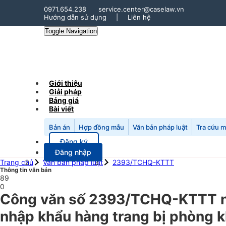
0971.654.238
service.center@caselaw.vn
Hướng dẫn sử dụng
|
Liên hệ
Toggle Navigation
Giới thiệu
Giải pháp
Bảng giá
Bài viết
Bản án
Hợp đồng mẫu
Văn bản pháp luật
Tra cứu 
Đăng ký
Đăng nhập
Trang chủ
Văn bản pháp luật
2393/TCHQ-KTTT
Thông tin văn bản
89
0
Công văn số 2393/TCHQ-KTTT ng
nhập khẩu hàng trang bị phòng k