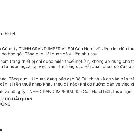
n Hotel
 Công ty TNHH GRAND IMPERIAL Sài Gòn Hotel về việc xin miễn thuế
, áo bọc gối; Tổng cục Hải quan có ý kiến như sau:
 nhóm trang thiết bị chỉ được miễn thuế một lần, không áp dụng cho
ầu tư nước ngoài tại Việt Nam, thì Tổng cục Hải quan chưa có đủ cơ
ác, Tổng cục Hải quan đang báo cáo Bộ Tài chính và có văn bản trả l
oàn lại tiền thuế nhập khẩu (nếu đã nộp) khi có hướng dẫn về việc 
nh và công ty TNHH GRAND IMPERIAL Sài Gòn Hotel biết, thực hiện.
 CỤC HẢI QUAN
ƯỞNG
An