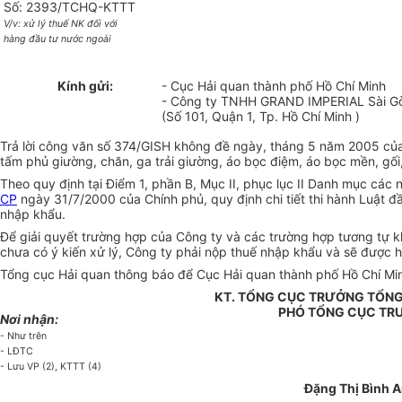
Số: 2393/TCHQ-KTTT
V/v: xử lý thuế NK đối với
hàng đầu tư nước ngoài
Kính gửi:
- Cục Hải quan thành phố Hồ Chí Minh
- Công ty TNHH GRAND IMPERIAL Sài Gò
(Số 101, Quận 1, Tp. Hồ Chí Minh )
Trả lời công văn số 374/GISH không đề ngày, tháng 5 năm 2005 của
tấm phủ giường, chăn, ga trải giường, áo bọc điệm, áo bọc mền, gối
Theo quy định tại Điểm 1, phần B, Mục II, phục lục II Danh mục các
CP
ngày 31/7/2000 của Chính phủ, quy định chi tiết thi hành Luật đ
nhập khẩu.
Để giải quyết trường hợp của Công ty và các trường hợp tương tự kh
chưa có ý kiến xử lý, Công ty phải nộp thuế nhập khẩu và sẽ được h
Tổng cục Hải quan thông báo để Cục Hải quan thành phố Hồ Chí Mi
KT. TỔNG CỤC TRƯỞNG TỔNG
PHÓ TỔNG CỤC TR
Nơi nhận:
- Như trên
- LĐTC
- Lưu VP (2), KTTT (4)
Đặng Thị Bình 