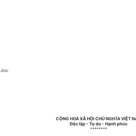
.doc
CỘNG HOÀ XÃ HỘI CHỦ NGHĨA VIỆT 
Độc lập - Tự do - Hạnh phúc
********