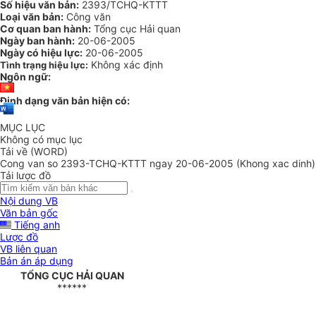
Số hiệu văn bản:
2393/TCHQ-KTTT
Loại văn bản:
Công văn
Cơ quan ban hành:
Tổng cục Hải quan
Ngày ban hành:
20-06-2005
Ngày có hiệu lực:
20-06-2005
Không xác định
Tình trạng hiệu lực:
Ngôn ngữ:
Định dạng văn bản hiện có:
MỤC LỤC
Không có mục lục
Tải về (WORD)
Cong van so 2393-TCHQ-KTTT ngay 20-06-2005 (Khong xac dinh)
Tải lược đồ
Nội dung VB
Văn bản gốc
Tiếng anh
Lược đồ
VB liên quan
Bản án áp dụng
TỔNG CỤC HẢI QUAN
******