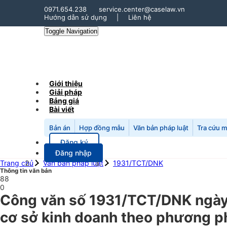
0971.654.238
service.center@caselaw.vn
Hướng dẫn sử dụng
|
Liên hệ
Toggle Navigation
Giới thiệu
Giải pháp
Bảng giá
Bài viết
Bản án
Hợp đồng mẫu
Văn bản pháp luật
Tra cứu 
Đăng ký
Đăng nhập
Trang chủ
Văn bản pháp luật
1931/TCT/DNK
Thông tin văn bản
88
0
Công văn số 1931/TCT/DNK ngày 
cơ sở kinh doanh theo phương ph