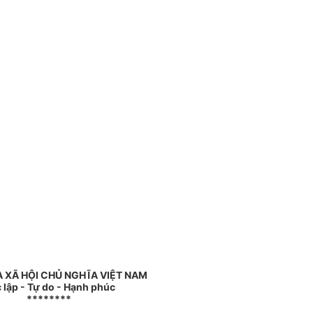
 XÃ HỘI CHỦ NGHĨA VIỆT NAM
 lập - Tự do - Hạnh phúc
********