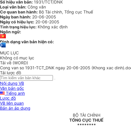
Số hiệu văn bản:
1931/TCT/DNK
Loại văn bản:
Công văn
Cơ quan ban hành:
Bộ Tài chính, Tổng cục Thuế
Ngày ban hành:
20-06-2005
Ngày có hiệu lực:
20-06-2005
Không xác định
Tình trạng hiệu lực:
Ngôn ngữ:
Định dạng văn bản hiện có:
MỤC LỤC
Không có mục lục
Tải về (WORD)
Cong van so 1931-TCT_DNK ngay 20-06-2005 (Khong xac dinh).do
Tải lược đồ
Nội dung VB
Văn bản gốc
Tiếng anh
Lược đồ
VB liên quan
Bản án áp dụng
BỘ TÀI CHÍNH
TỔNG CỤC THUẾ
********