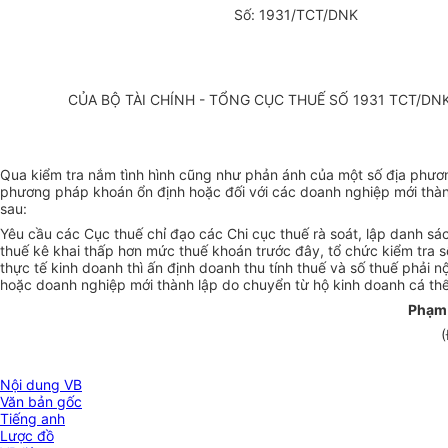
Số: 1931/TCT/DNK
CỦA BỘ TÀI CHÍNH - TỔNG CỤC THUẾ SỐ 1931 TCT/D
Qua kiểm tra nắm tình hình cũng như phản ánh của một số địa phươn
phương pháp khoán ổn định hoặc đối với các doanh nghiệp mới thành
sau:
Yêu cầu các Cục thuế chỉ đạo các Chi cục thuế rà soát, lập danh s
thuế kê khai thấp hơn mức thuế khoán trước đây, tổ chức kiểm tra
thực tế kinh doanh thì ấn định doanh thu tính thuế và số thuế phải
hoặc doanh nghiệp mới thành lập do chuyển từ hộ kinh doanh cá th
Phạm
(
Nội dung VB
Văn bản gốc
Tiếng anh
Lược đồ