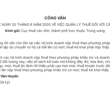
CÔNG VĂN
NK NGÀY 20 THÁNG 6 NĂM 2005 VỀ VIỆC QUẢN LÝ THUẾ ĐỐI VỚI
Kính gửi:
Cục thuế các tỉnh, thành phố trực thuộc Trung ương
g thì vẫn còn tồn tại việc hộ kinh doanh nộp thuế theo phương pháp
 lập do chuyển từ hộ cá thể lên có mức thuế kê khai phải nộp thấp
ách các hộ kinh doanh nộp thuế theo phương pháp khấu trừ và doanh
 số đối tượng này; nếu sổ sách kế toán mở không đầy đủ; hóa đơn, 
 nộp, mức thuế ấn định tối thiểu phải cao hơn mức thuế khoán trước 
ể lên nộp thuế theo phương pháp khấu trừ có mức thuế kê khai thấp
 Văn Huyến
Đã ký)