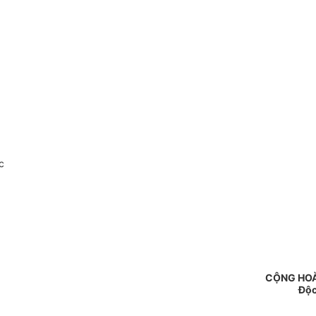
c
CỘNG HOÀ
Độc