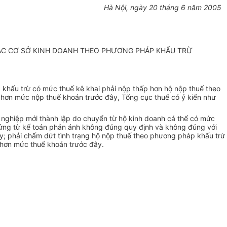
Hà Nội, ngày 20 tháng 6 năm 2005
 CÁC CƠ SỞ KINH DOANH THEO PHƯƠNG PHÁP KHẤU TRỪ
 khấu trừ có mức thuế kê khai phải nộp thấp hơn hộ nộp thuế theo
 hơn mức nộp thuế khoán trước đây, Tổng cục thuế có ý kiến như
 nghiệp mới thành lập do chuyển từ hộ kinh doanh cá thể có mức
chứng từ kế toán phản ánh không đúng quy định và không đúng với
đây; phải chấm dứt tình trạng hộ nộp thuế theo phương pháp khấu trừ
 hơn mức thuế khoán trước đây.