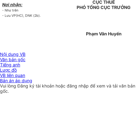
CỤC THUẾ
Nơi nhận:
PHÓ TỔNG CỤC TRƯỞNG
- Như trên
- Lưu VP(HC), DNK (2b).
Phạm Văn Huyến
Nội dung VB
Văn bản gốc
Tiếng anh
Lược đồ
VB liên quan
Bản án áp dụng
Vui lòng
Đăng ký
tài khoản hoặc
đăng nhập
để xem và tải văn bản
gốc.