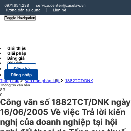
0971.654.238
service.center@caselaw.vn
Hướng dẫn sử dụng
|
Liên hệ
Toggle Navigation
Giới thiệu
Giải pháp
Bảng giá
Bài viết
Đăng ký
Đăng nhập
Trang chủ
Văn bản pháp luật
1882TCT/DNK
Thông tin văn bản
83
0
Công văn số 1882TCT/DNK ngày
16/06/2005 Về việc Trả lời kiến
nghị của doanh nghiệp tại hội