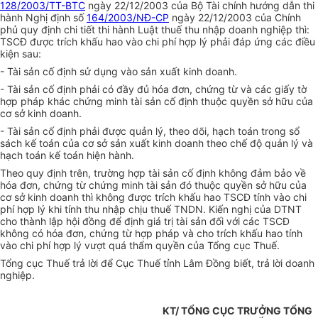
128/2003/TT-BTC
ngày 22/12/2003 của Bộ Tài chính hướng dẫn thi
hành Nghị định số
164/2003/NĐ-CP
ngày 22/12/2003 của Chính
phủ quy định chi tiết thi hành Luật thuế thu nhập doanh nghiệp thì:
TSCĐ được trích khấu hao vào chi phí hợp lý phải đáp ứng các điều
kiện sau:
- Tài sản cố định sử dụng vào sản xuất kinh doanh.
- Tài sản cố định phải có đầy đủ hóa đơn, chứng từ và các giấy tờ
hợp pháp khác chứng minh tài sản cố định thuộc quyền sở hữu của
cơ sở kinh doanh.
- Tài sản cố định phải được quản lý, theo dõi, hạch toán trong sổ
sách kế toán của cơ sở sản xuất kinh doanh theo chế độ quản lý và
hạch toán kế toán hiện hành.
Theo quy định trên, trường hợp tài sản cố định không đảm bảo về
hóa đơn, chứng từ chứng minh tài sản đó thuộc quyền sở hữu của
cơ sở kinh doanh thì không được trích khấu hao TSCĐ tính vào chi
phí hợp lý khi tính thu nhập chịu thuế TNDN. Kiến nghị của DTNT
cho thành lập hội đồng để định giá trị tài sản đối với các TSCĐ
không có hóa đơn, chứng từ hợp pháp và cho trích khấu hao tính
vào chi phí hợp lý vượt quá thẩm quyền của Tổng cục Thuế.
Tổng cục Thuế trả lời để Cục Thuế tỉnh Lâm Đồng biết, trả lời doanh
nghiệp.
KT/ TỔNG CỤC TRƯỞNG TỔNG