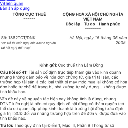
VB liên quan
Bản án áp dụng
TỔNG CỤC THUẾ
CỘNG HOÀ XÃ HỘI CHỦ NGHĨA
******
VIỆT NAM
Độc lập - Tự do - Hạnh phúc
********
Số: 1882TCT/DNK
Hà Nội, ngày 16 tháng 06 năm
2005
V/v Trả lời kiến nghị của doanh nghiệp
tại hội nghị đối thoại
Kính gửi:
Cục thuế tỉnh Lâm Đồng
Câu hỏi số 41:
Tài sản cố định trực tiếp tham gia vào kinh doanh
nhưng không đảm bảo về hóa đơn chứng từ, giá trị tài sản, các
trường hợp tài sản là các loại thiết bị máy móc mua lại không có hóa
đơn hoặc tự chế để trang bị, nhà xưởng tự xây dựng… không được
tính khấu hao.
Vấn đề này về nguyên tắc hiện nay không tính là đúng, nhưng
DTNT kiến nghị là nên có quy định về hội đồng có thẩm quyền (có
thể do cơ quan cấp phép kinh doanh là trưởng hội đồng) xác định
giá trị TSCĐ đối với những trường hợp trên để đơn vị được đưa vào
tính khấu hao.
Trả lời:
Theo quy định tại Điểm 1, Mục III, Phần B Thông tư số