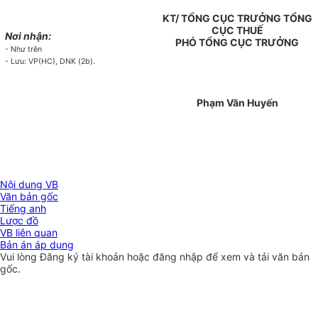
KT/ TỔNG CỤC TRƯỞNG TỔNG
CỤC THUẾ
Nơi nhận:
PHÓ TỔNG CỤC TRƯỞNG
- Như trên
- Lưu: VP(HC), DNK (2b).
Phạm Văn Huyến
Nội dung VB
Văn bản gốc
Tiếng anh
Lược đồ
VB liên quan
Bản án áp dụng
Vui lòng
Đăng ký
tài khoản hoặc
đăng nhập
để xem và tải văn bản
gốc.