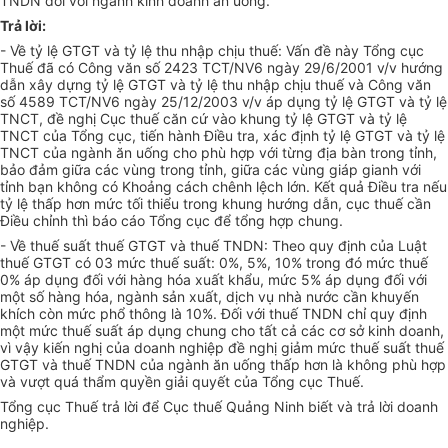
TNDN đối với ngành kinh doanh ăn uống.
Trả lời:
- Về tỷ lệ GTGT và tỷ lệ thu nhập chịu thuế: Vấn đề này Tổng cục
Thuế đã có Công văn số 2423 TCT/NV6 ngày 29/6/2001 v/v hướng
dẫn xây dựng tỷ lệ GTGT và tỷ lệ thu nhập chịu thuế và Công văn
số 4589 TCT/NV6 ngày 25/12/2003 v/v áp dụng tỷ lệ GTGT và tỷ lệ
TNCT, đề nghị Cục thuế căn cứ vào khung tỷ lệ GTGT và tỷ lệ
TNCT của Tổng cục, tiến hành Điều tra, xác định tỷ lệ GTGT và tỷ lệ
TNCT của ngành ăn uống cho phù hợp với từng địa bàn trong tỉnh,
bảo đảm giữa các vùng trong tỉnh, giữa các vùng giáp gianh với
tỉnh bạn không có Khoảng cách chênh lệch lớn. Kết quả Điều tra nếu
tỷ lệ thấp hơn mức tối thiểu trong khung hướng dẫn, cục thuế cần
Điều chỉnh thì báo cáo Tổng cục để tổng hợp chung.
- Về thuế suất thuế GTGT và thuế TNDN: Theo quy định của Luật
thuế GTGT có 03 mức thuế suất: 0%, 5%, 10% trong đó mức thuế
0% áp dụng đối với hàng hóa xuất khẩu, mức 5% áp dụng đối với
một số hàng hóa, ngành sản xuất, dịch vụ nhà nước cần khuyến
khích còn mức phổ thông là 10%. Đối với thuế TNDN chỉ quy định
một mức thuế suất áp dụng chung cho tất cả các cơ sở kinh doanh,
vì vậy kiến nghị của doanh nghiệp đề nghị giảm mức thuế suất thuế
GTGT và thuế TNDN của ngành ăn uống thấp hơn là không phù hợp
và vượt quá thẩm quyền giải quyết của Tổng cục Thuế.
Tổng cục Thuế trả lời để Cục thuế Quảng Ninh biết và trả lời doanh
nghiệp.