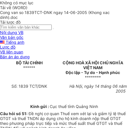
Không có mục lục
Tải về (WORD)
Cong van so 1839TCT-DNK ngay 14-06-2005 (Khong xac
dinh).doc
Tải lược đồ
Nội dung VB
Văn bản gốc
Tiếng anh
Lược đồ
VB liên quan
Bản án áp dụng
BỘ TÀI CHÍNH
CỘNG HOÀ XÃ HỘI CHỦ NGHĨA
******
VIỆT NAM
Độc lập - Tự do - Hạnh phúc
********
Số: 1839 TCT/DNK
Hà Nội, ngày 14 tháng 06 năm
2005
Kính gửi :
Cục thuế tỉnh Quảng Ninh
Câu hỏi số 51:
Đề nghị cơ quan Thuế xem xét lại và giảm tỷ lệ thuế
GTGT và thuế TNDN áp dụng cho hộ kinh doanh nộp thuế GTGT
theo phương pháp trực tiếp và mức thuế suất thuế GTGT và thuế