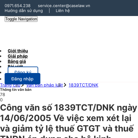
0971.654.238
service.center@caselaw.vn
Hướng dẫn sử dụng
|
Liên hệ
Toggle Navigation
Giới thiệu
Giải pháp
Bảng giá
Bài viết
Đăng ký
Đăng nhập
Trang chủ
Văn bản pháp luật
1839TCT/DNK
Thông tin văn bản
78
0
Công văn số 1839TCT/DNK ngày
14/06/2005 Về việc xem xét lại
và giảm tỷ lệ thuế GTGT và thuế