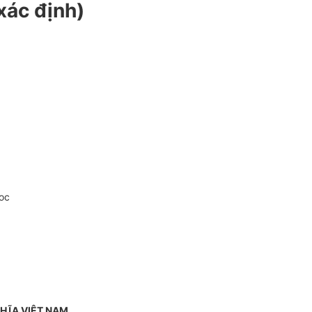
xác định)
oc
HĨA VIỆT NAM