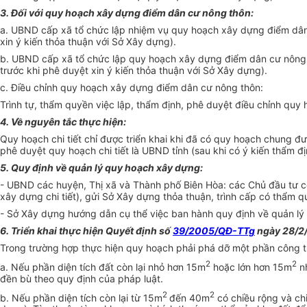
3. Đối với quy hoạch xây dựng điểm dân cư nông thôn:
a. UBND cấp xã tổ chức lập nhiệm vụ quy hoạch xây dựng điểm dân
xin ý kiến thỏa thuận với Sở Xây dựng).
b. UBND cấp xã tổ chức lập quy hoạch xây dựng điểm dân cư nông 
trước khi phê duyệt xin ý kiến thỏa thuận với Sở Xây dựng).
c. Điều chỉnh quy hoạch xây dựng điểm dân cư nông thôn:
Trình tự, thẩm quyền việc lập, thẩm định, phê duyệt điều chỉnh quy
4. Về nguyên tắc thực hiện:
Quy hoạch chi tiết chỉ được triển khai khi đã có quy hoạch chung 
phê duyệt quy hoạch chi tiết là UBND tỉnh (sau khi có ý kiến thẩm đ
5. Quy định về quản lý quy hoạch xây dựng:
- UBND các huyện, Thị xã và Thành phố Biên Hòa: các Chủ đầu tư 
xây dựng chi tiết), gửi Sở Xây dựng thỏa thuận, trình cấp có thẩm 
- Sở Xây dựng hướng dẫn cụ thể việc ban hành quy định về quản lý
6. Triển khai thực hiện Quyết định số
39/2005/QĐ-TTg
ngày 28/2/
Trong trường hợp thực hiện quy hoạch phải phá dỡ một phần công trì
2
2
a. Nếu phần diện tích đất còn lại nhỏ hơn 15m
hoặc lớn hơn 15m
nh
đền bù theo quy định của pháp luật.
2
2
b. Nếu phần diện tích còn lại từ 15m
đến 40m
có chiều rộng và ch