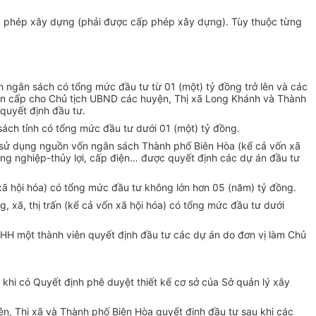
ược phép xây dựng (phải được cấp phép xây dựng). Tùy thuộc từng
ốn ngân sách có tổng mức đầu tư từ 01 (một) tỷ đồng trở lên và các
ân cấp cho Chủ tịch UBND các huyện, Thị xã Long Khánh và Thành
quyết định đầu tư.
ách tỉnh có tổng mức đầu tư dưới 01 (một) tỷ đồng.
t sử dụng nguồn vốn ngân sách Thành phố Biên Hòa (kể cả vốn xã
g nghiệp-thủy lợi, cấp điện… được quyết định các dự án đầu tư
ã hội hóa) có tổng mức đầu tư không lớn hơn 05 (năm) tỷ đồng.
 xã, thị trấn (kể cả vốn xã hội hóa) có tổng mức đầu tư dưới
HH một thành viên quyết định đầu tư các dự án do đơn vị làm Chủ
 khi có Quyết định phê duyệt thiết kế cơ sở của Sở quản lý xây
ện, Thị xã và Thành phố Biên Hòa quyết định đầu tư sau khi các