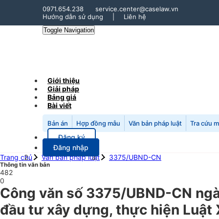
0971.654.238
service.center@caselaw.vn
Hướng dẫn sử dụng
|
Liên hệ
Toggle Navigation
Giới thiệu
Giải pháp
Bảng giá
Bài viết
Bản án
Hợp đồng mẫu
Văn bản pháp luật
Tra cứu 
Đăng ký
Đăng nhập
Trang chủ
Văn bản pháp luật
3375/UBND-CN
Thông tin văn bản
482
0
Công văn số 3375/UBND-CN ngày 
đầu tư xây dựng, thực hiện Luật 