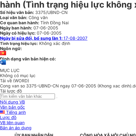
hành (Tình trạng hiệu lực không 
Số hiệu văn bản:
3375/UBND-CN
Loại văn bản:
Công văn
Cơ quan ban hành:
Tỉnh Đồng Nai
Ngày ban hành:
07-06-2005
Ngày có hiệu lực:
07-06-2005
Ngày bị sửa đổi, bổ sung lần 1:
17-08-2007
Không xác định
Tình trạng hiệu lực:
Ngôn ngữ:
Định dạng văn bản hiện có:
MỤC LỤC
Không có mục lục
Tải về (WORD)
Cong van so 3375-UBND-CN ngay 07-06-2005 (Khong xac dinh).d
Tải lược đồ
Nội dung VB
Văn bản gốc
Tiếng anh
Lược đồ
VB liên quan
Bản án áp dụng
ỦY BAN NHÂN DÂN
CỘNG HÒA XÃ HỘI CHỦ NG