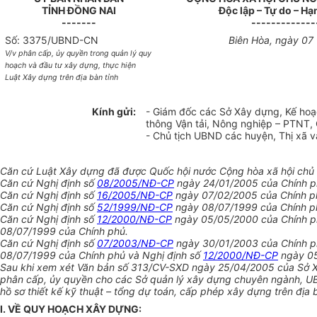
TỈNH ĐỒNG NAI
Độc lập – Tự do – H
-------
-------------
Số: 3375/UBND-CN
Biên Hòa, ngày 07
V/v phân cấp, ủy quyền trong quản lý quy
hoạch và đầu tư xây dựng, thực hiện
Luật Xây dựng trên địa bàn tỉnh
Kính gửi:
- Giám đốc các Sở Xây dựng, Kế hoạ
thông Vận tải, Nông nghiệp – PTNT,
- Chủ tịch UBND các huyện, Thị xã v
Căn cứ Luật Xây dựng đã được Quốc hội nước Cộng hòa xã hội chủ n
Căn cứ Nghị định số
08/2005/NĐ-CP
ngày 24/01/2005 của Chính p
Căn cứ Nghị định số
16/2005/NĐ-CP
ngày 07/02/2005 của Chính ph
Căn cứ Nghị định số
52/1999/NĐ-CP
ngày 08/07/1999 của Chính ph
Căn cứ Nghị định số
12/2000/NĐ-CP
ngày 05/05/2000 của Chính phủ
08/07/1999 của Chính phủ.
Căn cứ Nghị định số
07/2003/NĐ-CP
ngày 30/01/2003 của Chính ph
08/07/1999 của Chính phủ và Nghị định số
12/2000/NĐ-CP
ngày 05
Sau khi xem xét Văn bản số 313/CV-SXD ngày 25/04/2005 của Sở Xây
phân cấp, ủy quyền cho các Sở quản lý xây dựng chuyên ngành, UB
hồ sơ thiết kế kỹ thuật – tổng dự toán, cấp phép xây dựng trên địa b
I. VỀ QUY HOẠCH XÂY DỰNG: