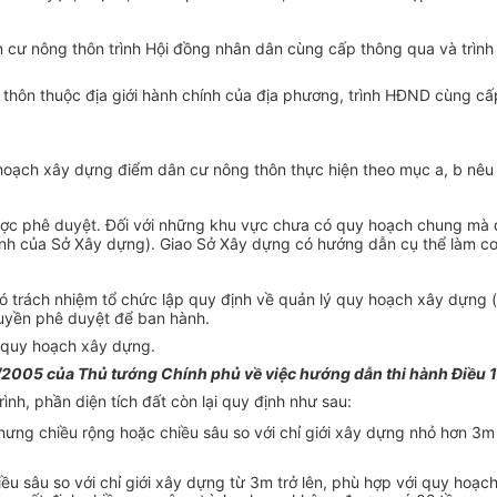
 cư nông thôn trình Hội đồng nhân dân cùng cấp thông qua và trì
thôn thuộc địa giới hành chính của địa phương, trình HĐND cùng 
 hoạch xây dựng điểm dân cư nông thôn thực hiện theo mục a, b nêu 
được phê duyệt. Đối với những khu vực chưa có quy hoạch chung mà 
ịnh của Sở Xây dựng). Giao Sở Xây dựng có hướng dẫn cụ thể làm cơ s
có trách nhiệm tổ chức lập quy định về quản lý quy hoạch xây dựn
quyền phê duyệt để ban hành.
 quy hoạch xây dựng.
2005 của Thủ tướng Chính phủ về việc hướng dẫn thi hành Điều 
nh, phần diện tích đất còn lại quy định như sau:
ưng chiều rộng hoặc chiều sâu so với chỉ giới xây dựng nhỏ hơn 3m
iều sâu so với chỉ giới xây dựng từ 3m trở lên, phù hợp với quy ho