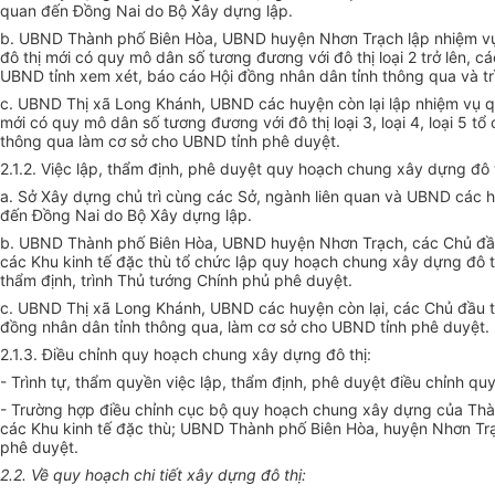
quan đến Đồng Nai do Bộ Xây dựng lập.
b. UBND Thành phố Biên Hòa, UBND huyện Nhơn Trạch lập nhiệm vụ 
đô thị mới có quy mô dân số tương đương với đô thị loại 2 trở lên,
UBND tỉnh xem xét, báo cáo Hội đồng nhân dân tỉnh thông qua và tr
c. UBND Thị xã Long Khánh, UBND các huyện còn lại lập nhiệm vụ q
mới có quy mô dân số tương đương với đô thị loại 3, loại 4, loại 5
thông qua làm cơ sở cho UBND tỉnh phê duyệt.
2.1.2. Việc lập, thẩm định, phê duyệt quy hoạch chung xây dựng đô t
a. Sở Xây dựng chủ trì cùng các Sở, ngành liên quan và UBND các hu
đến Đồng Nai do Bộ Xây dựng lập.
b. UBND Thành phố Biên Hòa, UBND huyện Nhơn Trạch, các Chủ đầu t
các Khu kinh tế đặc thù tổ chức lập quy hoạch chung xây dựng đô t
thẩm định, trình Thủ tướng Chính phủ phê duyệt.
c. UBND Thị xã Long Khánh, UBND các huyện còn lại, các Chủ đầu tư
đồng nhân dân tỉnh thông qua, làm cơ sở cho UBND tỉnh phê duyệt.
2.1.3. Điều chỉnh quy hoạch chung xây dựng đô thị:
- Trình tự, thẩm quyền việc lập, thẩm định, phê duyệt điều chỉnh quy
- Trường hợp điều chỉnh cục bộ quy hoạch chung xây dựng của Thành
các Khu kinh tế đặc thù; UBND Thành phố Biên Hòa, huyện Nhơn Trạc
phê duyệt.
2.2. Về quy hoạch chi tiết xây dựng đô thị: