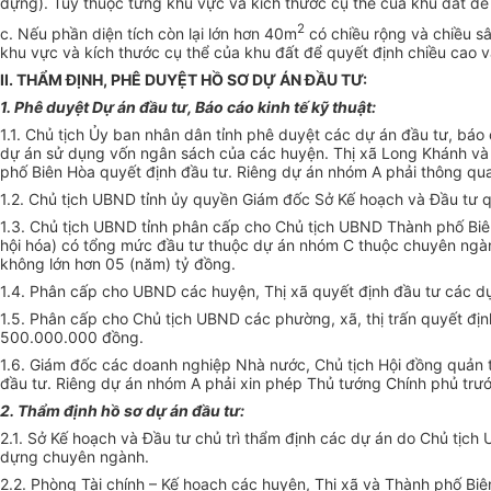
dựng). Tùy thuộc từng khu vực và kích thước cụ thể của khu đất để
2
c. Nếu phần diện tích còn lại lớn hơn 40m
có chiều rộng và chiều s
khu vực và kích thước cụ thể của khu đất để quyết định chiều cao v
II. THẨM ĐỊNH, PHÊ DUYỆT HỒ SƠ DỰ ÁN ĐẦU TƯ:
1. Phê duyệt Dự án đầu tư, Báo cáo kinh tế kỹ thuật:
1.1. Chủ tịch Ủy ban nhân dân tỉnh phê duyệt các dự án đầu tư, báo
dự án sử dụng vốn ngân sách của các huyện. Thị xã Long Khánh v
phố Biên Hòa quyết định đầu tư. Riêng dự án nhóm A phải thông qua
1.2. Chủ tịch UBND tỉnh ủy quyền Giám đốc Sở Kế hoạch và Đầu tư q
1.3. Chủ tịch UBND tỉnh phân cấp cho Chủ tịch UBND Thành phố Biê
hội hóa) có tổng mức đầu tư thuộc dự án nhóm C thuộc chuyên ngàn
không lớn hơn 05 (năm) tỷ đồng.
1.4. Phân cấp cho UBND các huyện, Thị xã quyết định đầu tư các dự
1.5. Phân cấp cho Chủ tịch UBND các phường, xã, thị trấn quyết địn
500.000.000 đồng.
1.6. Giám đốc các doanh nghiệp Nhà nước, Chủ tịch Hội đồng quản 
đầu tư. Riêng dự án nhóm A phải xin phép Thủ tướng Chính phủ trướ
2. Thẩm định hồ sơ dự án đầu tư:
2.1. Sở Kế hoạch và Đầu tư chủ trì thẩm định các dự án do Chủ tịch
dựng chuyên ngành.
2.2. Phòng Tài chính – Kế hoạch các huyện, Thị xã và Thành phố Bi