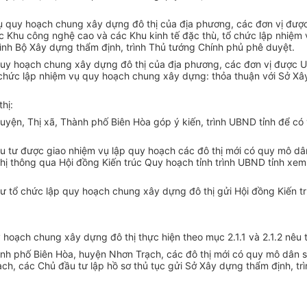
quy hoạch chung xây dựng đô thị của địa phương, các đơn vị được
 các Khu công nghệ cao và các Khu kinh tế đặc thù, tổ chức lập nhiệ
ình Bộ Xây dựng thẩm định, trình Thủ tướng Chính phủ phê duyệt.
uy hoạch chung xây dựng đô thị của địa phương, các đơn vị được UB
 tổ chức lập nhiệm vụ quy hoạch chung xây dựng: thỏa thuận với Sở X
hị:
yện, Thị xã, Thành phố Biên Hòa góp ý kiến, trình UBND tỉnh để có 
ư được giao nhiệm vụ lập quy hoạch các đô thị mới có quy mô dân s
hị thông qua Hội đồng Kiến trúc Quy hoạch tỉnh trình UBND tỉnh xem
 tổ chức lập quy hoạch chung xây dựng đô thị gửi Hội đồng Kiến tr
 hoạch chung xây dựng đô thị thực hiện theo mục 2.1.1 và 2.1.2 nêu t
 phố Biên Hòa, huyện Nhơn Trạch, các đô thị mới có quy mô dân số 
h, các Chủ đầu tư lập hồ sơ thủ tục gửi Sở Xây dựng thẩm định, trì