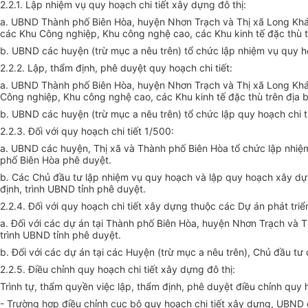
2.2.1. Lập nhiệm vụ quy hoạch chi tiết xây dựng đô thị:
a. UBND Thành phố Biên Hòa, huyện Nhơn Trạch và Thị xã Long Khánh 
các Khu Công nghiệp, Khu công nghệ cao, các Khu kinh tế đặc thù t
b. UBND các huyện (trừ mục a nêu trên) tổ chức lập nhiệm vụ quy h
2.2.2. Lập, thẩm định, phê duyệt quy hoạch chi tiết:
a. UBND Thành phố Biên Hòa, huyện Nhơn Trạch và Thị xã Long Khánh 
Công nghiệp, Khu công nghệ cao, các Khu kinh tế đặc thù trên địa b
b. UBND các huyện (trừ mục a nêu trên) tổ chức lập quy hoạch chi 
2.2.3. Đối với quy hoạch chi tiết 1/500:
a. UBND các huyện, Thị xã và Thành phố Biên Hòa tổ chức lập nhiệm
phố Biên Hòa phê duyệt.
b. Các Chủ đầu tư lập nhiệm vụ quy hoạch và lập quy hoạch xây dựn
định, trình UBND tỉnh phê duyệt.
2.2.4. Đối với quy hoạch chi tiết xây dựng thuộc các Dự án phát triển
a. Đối với các dự án tại Thành phố Biên Hòa, huyện Nhơn Trạch và T
trình UBND tỉnh phê duyệt.
b. Đối với các dự án tại các Huyện (trừ mục a nêu trên), Chủ đầu t
2.2.5. Điều chỉnh quy hoạch chi tiết xây dựng đô thị:
Trình tự, thẩm quyền việc lập, thẩm định, phê duyệt điều chỉnh quy ho
- Trường hợp điều chỉnh cục bộ quy hoạch chi tiết xây dựng, UBND 