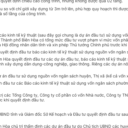
 quyết định chiều cao công trình, nhưng không được quá 02 tầng.
âu so với chỉ giới xây dựng từ 3m trở lên, phù hợp quy hoạch thì đ
à số tầng của công trình.
 cáo kinh tế kỹ thuật (sau đây gọi chung là dự án đầu tư) sử dụng v
à Thành phố Biên Hòa có tổng mức đầu tư vượt phạm vi mức vốn ph
 Hội đồng nhân dân tỉnh và xin phép Thủ tướng Chính phủ trước khi 
uyết định đầu tư báo cáo kinh tế kỹ thuật sử dụng nguồn vốn ngân s
n Hòa quyết định đầu tư các dự án đầu tư, báo cáo kinh tế kỹ thuậ
h xây dựng dân dụng-công nghiệp, giao thông. Riêng các dự án nôn
 án đầu tư sử dụng nguồn vốn ngân sách huyện, Thị xã (kể cả vốn x
h đầu tư các Báo cáo kinh tế kỹ thuật sử dụng vốn ngân sách phường,
trị các Tổng Công ty, Công ty cổ phần có vốn Nhà nước, Công ty TN
c khi quyết định đầu tư.
 UBND tỉnh và Giám đốc Sở Kế hoạch và Đầu tư quyết định đầu tư sau
ên Hòa chủ trì thẩm định các dự án đầu tư do Chủ tịch UBND các huy