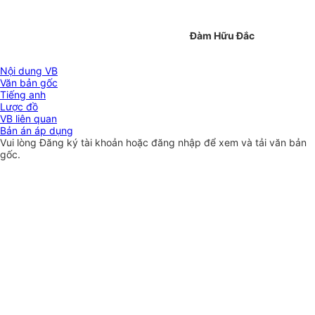
Đàm Hữu Đắc
Nội dung VB
Văn bản gốc
Tiếng anh
Lược đồ
VB liên quan
Bản án áp dụng
Vui lòng
Đăng ký
tài khoản hoặc
đăng nhập
để xem và tải văn bản
gốc.