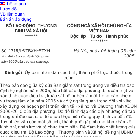
Tiếng anh
Lược đồ
VB liên quan
Bản án áp dụng
BỘ LAO ĐỘNG, THƯƠNG
CỘNG HOÀ XÃ HỘI CHỦ NGHĨA
BINH VÀ XÃ HỘI
VIỆT NAM
******
Độc lập - Tự do - Hạnh phúc
********
Số: 1715/LĐTBXH-BTXH
Hà Nội, ngày 06 tháng 06 năm
2005
V/v: điều tra xác định hộ nghèo
năm 2005 của các địa phương.
Kính gửi
: Ủy ban nhân dân các tỉnh, thành phố trực thuộc trung
ương
Theo báo cáo giữa kỳ của Ban giám sát trung ương về điều tra xác
định hộ nghèo năm 2005, hầu hết các địa phương đã quán triệt và
xác định cuộc điều tra, khảo sát hộ nghèo là một trong các nhiệm
vụ trọng tâm của năm 2005 và có ý nghĩa quan trọng đối với việc
xây dựng kế hoạch phát triển kinh tế - xã hội và Chương trình XĐGN
2006-2010 của địa phương. Do đó lãnh đạo các địa phương đã tập
trung chỉ đạo sát sao, tổ chức thực hiện đúng quy định và tiến độ.
Tuy nhiên vẫn còn một số tỉnh, thành phố gặp những khó khăn về
kinh phí, nhân lực và tổ chức thực hiện. Để đảm bảo chất lượng của
cuộc điều tra, Bộ Lao động - Thương binh và Xã hội đề nghị UBND