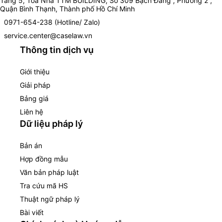
Tầng 5, Toà Nhà TTM BUILDING, Số 309 Bạch Đằng , Phường 2 ,
Quận Bình Thạnh, Thành phố Hồ Chí Minh
0971-654-238 (Hotline/ Zalo)
service.center@caselaw.vn
Thông tin dịch vụ
Giới thiệu
Giải pháp
Bảng giá
Liên hệ
Dữ liệu pháp lý
Bản án
Hợp đồng mẫu
Văn bản pháp luật
Tra cứu mã HS
Thuật ngữ pháp lý
Bài viết