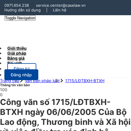
0971.654.238
service.center@caselaw.vn
Hướng dẫn sử dụng
|
Liên hệ
Toggle Navigation
Giới thiệu
Giải pháp
Bảng giá
Bài viết
Đăng ký
Đăng nhập
Trang chủ
Văn bản pháp luật
1715/LĐTBXH-BTXH
Thông tin văn bản
100
0
Công văn số 1715/LĐTBXH-
BTXH ngày 06/06/2005 Của Bộ
Lao động, Thương binh và Xã hội