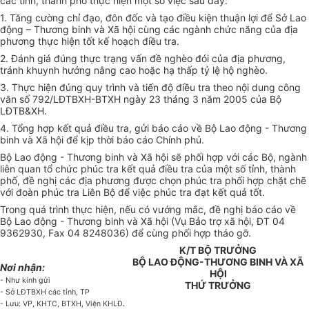
các tỉnh, thành phố thực hiện một số việc sau đây:
1. Tăng cường chỉ đạo, đôn đốc và tạo điều kiện thuận lợi để Sở Lao
động – Thương binh và Xã hội cùng các ngành chức năng của địa
phương thực hiện tốt kế hoạch điều tra.
2. Đánh giá đúng thực trạng vấn đề nghèo đói của địa phương,
tránh khuynh hướng nâng cao hoặc hạ thấp tỷ lệ hộ nghèo.
3. Thực hiện đúng quy trình và tiến độ điều tra theo nội dung công
văn số 792/LĐTBXH-BTXH ngày 23 tháng 3 năm 2005 của Bộ
LĐTB&XH.
4. Tổng hợp kết quả điều tra, gửi báo cáo về Bộ Lao động - Thương
binh và Xã hội để kịp thời báo cáo Chính phủ.
Bộ Lao động - Thương binh và Xã hội sẽ phối hợp với các Bộ, ngành
liên quan tổ chức phúc tra kết quả điều tra của một số tỉnh, thành
phố, đề nghị các địa phương được chọn phúc tra phối hợp chặt chẽ
với đoàn phúc tra Liên Bộ để việc phúc tra đạt kết quả tốt.
Trong quá trình thực hiện, nếu có vướng mắc, đề nghị báo cáo về
Bộ Lao động - Thương binh và Xã hội (Vụ Bảo trợ xã hội, ĐT 04
9362930, Fax 04 8248036) để cùng phối hợp tháo gỡ.
K/T BỘ TRƯỞNG
BỘ LAO ĐỘNG-THƯƠNG BINH VÀ XÃ
Nơi nhận:
HỘI
- Như kính gửi
THỨ TRƯỞNG
- Sở LĐTBXH các tỉnh, TP
.
- Lưu: VP, KHTC, BTXH, Viện KHLĐ