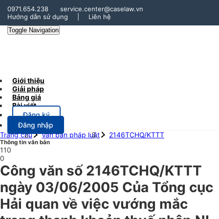
0971.654.238
service.center@caselaw.vn
Hướng dẫn sử dụng
|
Liên hệ
Toggle Navigation
Giới thiệu
Giải pháp
Bảng giá
Bài viết
Đăng ký
Đăng nhập
Trang chủ
Văn bản pháp luật
2146TCHQ/KTTT
Thông tin văn bản
110
0
Công văn số 2146TCHQ/KTTT
ngày 03/06/2005 Của Tổng cục
Hải quan về việc vướng mắc