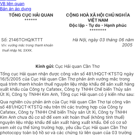
VB liên quan
Bản án áp dụng
TỔNG CỤC HẢI QUAN
CỘNG HOÀ XÃ HỘI CHỦ NGHĨA
******
VIỆT NAM
Độc lập - Tự do - Hạnh phúc
********
Số: 2146TCHQ/KTTT
Hà Nội, ngày 03 tháng 06 năm
2005
V/v: vướng mắc trong thanh khoản
thuế nhập NL SXXK.
Kính gửi:
Cục Hải quan Cần Thơ
Tổng cục Hải quan nhận được công văn số 481/HQCT-KTSTQ ngày
16/5/2005 của Cục Hải quan Cần Thơ phản ánh vướng mắc trong
quá trình thanh khoản thuế nguyên liệu nhập khẩu để sản xuất hàng
xuất khẩu của Công ty Cafatex, Công ty TNHH Chế biến Thủy sản
Út Xi, Công ty TNHH Kim Anh, Tổng cục Hải quan có ý kiến như sau:
Qua nghiên cứu phản ánh của Cục Hải quan Cần Thơ tại công văn
số 481/HQCT-KTSTQ nêu trên thì các trường hợp của Công ty
Cafatex, Công ty TNHH Chế biến Thủy sản Út Xi, Công ty TNHH
Kim Anh chưa đủ cơ sở để xem xét hoàn thuế (không tính thuế)
nguyên liệu nhập khẩu để sản xuất hàng xuất khẩu. Để có cơ sở
xem xét cụ thể từng trường hợp, yêu cầu Cục Hải quan Cần Thơ
photocopy toàn bộ hồ sơ và các chứng từ liên quan của 03 trường