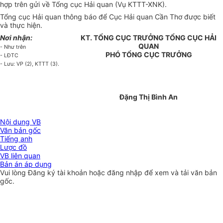
hợp trên gửi về Tổng cục Hải quan (Vụ KTTT-XNK).
Tổng cục Hải quan thông báo để Cục Hải quan Cần Thơ được biết
và thực hiện.
Nơi nhận:
KT. TỔNG CỤC TRƯỞNG TỔNG CỤC HẢI
QUAN
- Như trên
PHÓ TỔNG CỤC TRƯỞNG
- LĐTC
- Lưu: VP (2), KTTT (3).
Đặng Thị Bình An
Nội dung VB
Văn bản gốc
Tiếng anh
Lược đồ
VB liên quan
Bản án áp dụng
Vui lòng
Đăng ký
tài khoản hoặc
đăng nhập
để xem và tải văn bản
gốc.