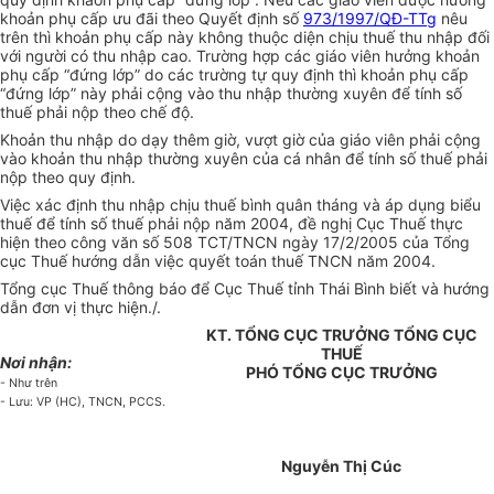
khoản phụ cấp ưu đãi theo Quyết định số
973/1997/QĐ-TTg
nêu
trên thì khoản phụ cấp này không thuộc diện chịu thuế thu nhập đối
với người có thu nhập cao. Trường hợp các giáo viên hưởng khoản
phụ cấp “đứng lớp” do các trường tự quy định thì khoản phụ cấp
“đứng lớp” này phải cộng vào thu nhập thường xuyên để tính số
thuế phải nộp theo chế độ.
Khoản thu nhập do dạy thêm giờ, vượt giờ của giáo viên phải cộng
vào khoản thu nhập thường xuyên của cá nhân để tính số thuế phải
nộp theo quy định.
Việc xác định thu nhập chịu thuế bình quân tháng và áp dụng biểu
thuế để tính số thuế phải nộp năm 2004, đề nghị Cục Thuế thực
hiện theo công văn số 508 TCT/TNCN ngày 17/2/2005 của Tổng
cục Thuế hướng dẫn việc quyết toán thuế TNCN năm 2004.
Tổng cục Thuế thông báo để Cục Thuế tỉnh Thái Bình biết và hướng
dẫn đơn vị thực hiện./.
KT. TỔNG CỤC TRƯỞNG TỔNG CỤC
THUẾ
Nơi nhận:
PHÓ TỔNG CỤC TRƯỞNG
- Như trên
- Lưu: VP (HC), TNCN, PCCS.
Nguyễn Thị Cúc