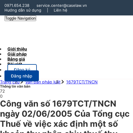
0971.654.238
service.center@caselaw.vn
Hướng dẫn sử dụng
|
Liên hệ
Toggle Navigation
Giới thiệu
Giải pháp
Bảng giá
Bài viết
Đăng ký
Đăng nhập
Trang chủ
Văn bản pháp luật
1679TCT/TNCN
Thông tin văn bản
72
0
Công văn số 1679TCT/TNCN
ngày 02/06/2005 Của Tổng cục
Thuế về việc xác định một số