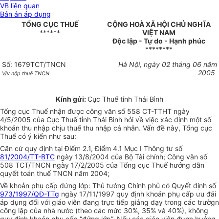
VB liên quan
Bản án áp dụng
TỔNG CỤC THUẾ
CỘNG HOÀ XÃ HỘI CHỦ NGHĨA
******
VIỆT NAM
Độc lập - Tự do - Hạnh phúc
********
Số: 1679TCT/TNCN
Hà Nội, ngày 02 tháng 06 năm
2005
V/v nộp thuế TNCN
Kính gửi:
Cục Thuế tỉnh Thái Bình
Tổng cục Thuế nhận được công văn số 558 CT-TTHT ngày
4/5/2005 của Cục Thuế tỉnh Thái Bình hỏi về việc xác định một số
khoản thu nhập chịu thuế thu nhập cá nhân. Vấn đề này, Tổng cục
Thuế có ý kiến như sau:
Căn cứ quy định tại Điểm 2.1, Điểm 4.1 Mục I Thông tư số
81/2004/TT-BTC
ngày 13/8/2004 của Bộ Tài chính; Công văn số
508 TCT/TNCN ngày 17/2/2005 của Tổng cục Thuế hướng dẫn
quyết toán thuế TNCN năm 2004;
Về khoản phụ cấp đứng lớp: Thủ tướng Chính phủ có Quyết định số
973/1997/QĐ-TTg
ngày 17/11/1997 quy định khoản phụ cấp ưu đãi
áp dụng đối với giáo viên đang trực tiếp giảng dạy trong các trườgn
công lập của nhà nước (theo các mức 30%, 35% và 40%), không
quy định khaỏn phụ cấp “đứng lớp”. Nếu các giáo viên được hưởng