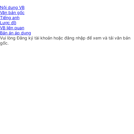
Nội dung VB
Văn bản gốc
Tiếng anh
Lược đồ
VB liên quan
Bản án áp dụng
Vui lòng
Đăng ký
tài khoản hoặc
đăng nhập
để xem và tải văn bản
gốc.