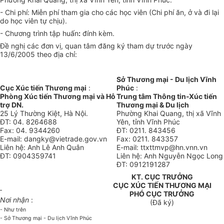
- Chi phí: Miễn phí tham gia cho các học viên (Chi phí ăn, ở và đi lại
do học viên tự chịu).
- Chương trình tập huấn
:
đính kèm.
Đề nghị các đơn vị, quan tâm đăng ký tham dự trước ngày
13/6/2005 theo địa chỉ:
Sở Thương mại - Du lịch Vĩnh
Cục Xúc tiến Thương mại
:
Phúc
:
Phòng Xúc tiến Thương mại và Hỗ
Trung tâm Thông tin-Xúc tiến
trợ DN.
Thương mại & Du lịch
25 Lý Thường Kiệt, Hà Nội.
Phường Khai Quang, thị xã Vĩnh
ĐT: 04. 8264688
Yên, tỉnh Vĩnh Phúc
Fax: 04. 9344260
ĐT: 0211. 843456
E-mail: dangky@vietrade.gov.vn
Fax: 0211. 843357
Liên hệ: Anh Lê Anh Quân
E-mail: ttxttmvp@hn.vnn.vn
ĐT: 0904359741
Liên hệ: Anh Nguyễn Ngọc Long
ĐT: 0912191287
KT. CỤC TRƯỞNG
CỤC XÚC TIẾN THƯƠNG MẠI
PHÓ CỤC TRƯỞNG
Nơi nhận
:
(Đã ký)
- Như trên
- Sở Thương mại - Du lịch Vĩnh Phúc