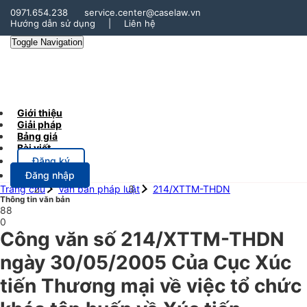
0971.654.238
service.center@caselaw.vn
Hướng dẫn sử dụng
|
Liên hệ
Toggle Navigation
Giới thiệu
Giải pháp
Bảng giá
Bài viết
Đăng ký
Đăng nhập
Trang chủ
Văn bản pháp luật
214/XTTM-THDN
Thông tin văn bản
88
0
Công văn số 214/XTTM-THDN
ngày 30/05/2005 Của Cục Xúc
tiến Thương mại về việc tổ chức