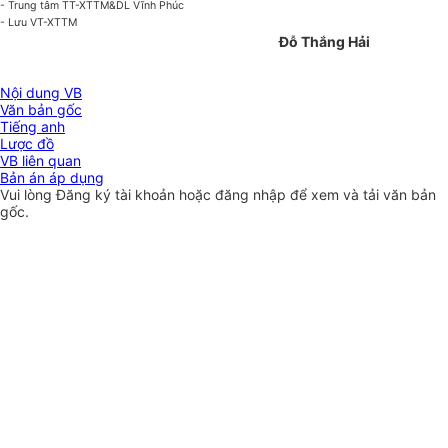
- Trung tâm TT-XTTM&DL Vĩnh Phúc
- Lưu VT-XTTM
Đỗ Thắng Hải
Nội dung VB
Văn bản gốc
Tiếng anh
Lược đồ
VB liên quan
Bản án áp dụng
Vui lòng
Đăng ký
tài khoản hoặc
đăng nhập
để xem và tải văn bản
gốc.