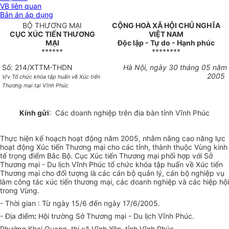
VB liên quan
Bản án áp dụng
BỘ THƯƠNG MẠI
CỘNG HOÀ XÃ HỘI CHỦ NGHĨA
CỤC XÚC TIẾN THƯƠNG
VIỆT NAM
MẠI
Độc lập - Tự do - Hạnh phúc
******
********
Số: 214/XTTM-THDN
Hà Nội, ngày 30 tháng 05 năm
2005
V/v Tổ chức khóa tập huấn về Xúc tiến
Thương mại tại Vĩnh Phúc
Kính gửi
: Các doanh nghiệp trên địa bàn tỉnh Vĩnh Phúc
Thực hiện kế hoạch hoạt động năm 2005, nhằm nâng cao năng lực
hoạt động Xúc tiến Thương mại cho các tỉnh, thành thuộc Vùng kinh
tế trọng điểm Bắc Bộ. Cục Xúc tiến Thương mại phối hợp với Sở
Thương mại - Du lịch Vĩnh Phúc tổ chức khóa tập huấn về Xúc tiến
Thương mại cho đối tượng là các cán bộ quản lý, cán bộ nghiệp vụ
làm công tác xúc tiến thương mại, các doanh nghiệp và các hiệp hội
trong Vùng.
- Thời gian : Từ ngày 15/6 đến ngày 17/6/2005.
- Địa điểm
:
Hội trường Sở Thương mại - Du lịch Vĩnh Phúc.
Phường Khai Quang, thị xã Vĩnh Yên, tỉnh Vĩnh Phúc.