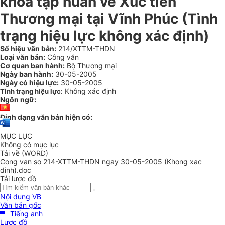
khóa tập huấn về Xúc tiến
Thương mại tại Vĩnh Phúc (Tình
trạng hiệu lực không xác định)
Số hiệu văn bản:
214/XTTM-THDN
Loại văn bản:
Công văn
Cơ quan ban hành:
Bộ Thương mại
Ngày ban hành:
30-05-2005
Ngày có hiệu lực:
30-05-2005
Không xác định
Tình trạng hiệu lực:
Ngôn ngữ:
Định dạng văn bản hiện có:
MỤC LỤC
Không có mục lục
Tải về (WORD)
Cong van so 214-XTTM-THDN ngay 30-05-2005 (Khong xac
dinh).doc
Tải lược đồ
Nội dung VB
Văn bản gốc
Tiếng anh
Lược đồ