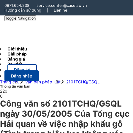
0971.654.238
service.center@caselaw.vn
Hướng dẫn sử dụng
|
Liên hệ
Toggle Navigation
Giới thiệu
Giải pháp
Bảng giá
Bài viết
Đăng ký
Đăng nhập
Trang chủ
Văn bản pháp luật
2101TCHQ/GSQL
Thông tin văn bản
220
0
Công văn số 2101TCHQ/GSQL
ngày 30/05/2005 Của Tổng cục
Hải quan về việc nhập khẩu gỗ