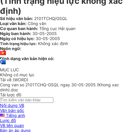
(Tình trạng hiệu lực không xác
định)
Số hiệu văn bản:
2101TCHQ/GSQL
Loại văn bản:
Công văn
Cơ quan ban hành:
Tổng cục Hải quan
Ngày ban hành:
30-05-2005
Ngày có hiệu lực:
30-05-2005
Không xác định
Tình trạng hiệu lực:
Ngôn ngữ:
Định dạng văn bản hiện có:
MỤC LỤC
Không có mục lục
Tải về (WORD)
Cong van so 2101TCHQ-GSQL ngay 30-05-2005 (Khong xac
dinh).doc
Tải lược đồ
Nội dung VB
Văn bản gốc
Tiếng anh
Lược đồ
VB liên quan
Bản án áp dụng