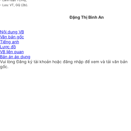
- Lãnh đạo TCHQ;
- Lưu: VT, GQ (2b).
Đặng Thị Bình An
Nội dung VB
Văn bản gốc
Tiếng anh
Lược đồ
VB liên quan
Bản án áp dụng
Vui lòng
Đăng ký
tài khoản hoặc
đăng nhập
để xem và tải văn bản
gốc.