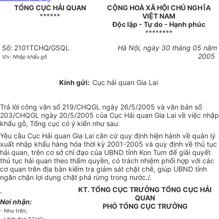
TỔNG CỤC HẢI QUAN
CỘNG HOÀ XÃ HỘI CHỦ NGHĨA
******
VIỆT NAM
Độc lập - Tự do - Hạnh phúc
********
Số: 2101TCHQ/GSQL
Hà Nội, ngày 30 tháng 05 năm
2005
V/v: Nhập khẩu gỗ
Kính gửi:
Cục hải quan Gia Lai
Trả lời công văn số 219/CHQGL ngày 26/5/2005 và văn bản số
203/CHQGL ngày 20/5/2005 của Cục Hải quan Gia Lai về việc nhập
khẩu gỗ, Tổng cục có ý kiến như sau:
Yêu cầu Cục Hải quan Gia Lai căn cứ quy định hiện hành về quản lý
xuất nhập khẩu hàng hóa thời kỳ 2001-2005 và quy định về thủ tục
hải quan, trên cơ sở chỉ đạo của UBND tỉnh Kon Tum để giải quyết
thủ tục hải quan theo thẩm quyền, có trách nhiệm phối hợp với các
cơ quan trên địa bàn kiểm tra giám sát chặt chẽ, giúp UBND tỉnh
ngăn chặn lợi dụng chặt phá rừng trong nước./.
KT. TỔNG CỤC TRƯỞNG TỔNG CỤC HẢI
QUAN
Nơi nhận:
PHÓ TỔNG CỤC TRƯỞNG
- Như trên;