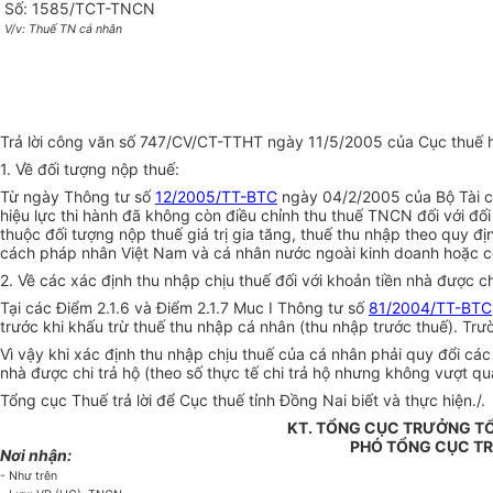
Số: 1585/TCT-TNCN
V/v: Thuế TN cá nhân
Trả lời công văn số 747/CV/CT-TTHT ngày 11/5/2005 của Cục thuế hỏ
1. Về đối tượng nộp thuế:
Từ ngày Thông tư số
12/2005/TT-BTC
ngày 04/2/2005 của Bộ Tài c
hiệu lực thi hành đã không còn điều chỉnh thu thuế TNCN đối với đố
thuộc đối tượng nộp thuế giá trị gia tăng, thuế thu nhập theo quy đị
cách pháp nhân Việt Nam và cá nhân nước ngoài kinh doanh hoặc có
2. Về các xác định thu nhập chịu thuế đối với
k
hoản tiền nhà được chi
Tại các Điểm 2.1.6 và Điểm 2.1.7 Muc I Thông tư số
81/2004/TT-BTC
trước khi khấu trừ thuế thu nhập cá nhân (thu nhập trước thuế). Tr
Vì vậy khi xác định thu nhập chịu thuế của cá nhân phải quy đổi cá
nhà được chi trả hộ (theo số thực tế chi trả hộ nhưng không vượt q
Tổng cục Thuế trả lời để Cục thuế tỉnh Đồng Nai biết và thực hiện./.
KT. TỔNG CỤC TRƯỞNG T
PHÓ TỔNG CỤC T
Nơi nhận:
- Như trên