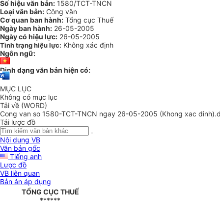
Số hiệu văn bản:
1580/TCT-TNCN
Loại văn bản:
Công văn
Cơ quan ban hành:
Tổng cục Thuế
Ngày ban hành:
26-05-2005
Ngày có hiệu lực:
26-05-2005
Không xác định
Tình trạng hiệu lực:
Ngôn ngữ:
Định dạng văn bản hiện có:
MỤC LỤC
Không có mục lục
Tải về (WORD)
Cong van so 1580-TCT-TNCN ngay 26-05-2005 (Khong xac dinh).
Tải lược đồ
Nội dung VB
Văn bản gốc
Tiếng anh
Lược đồ
VB liên quan
Bản án áp dụng
TỔNG CỤC THUẾ
******