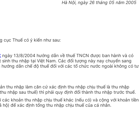
Hà Nội, ngày 26 tháng 05 năm 2005
g cục Thuế có ý kiến như sau:
C
ngày 13/8/2004 hướng dẫn về thuế TNCN được ban hành và có
t sinh thu nhập tại Việt Nam. Các đối tượng này nay chuyển sang
 hướng dẫn chế độ thuế đối với các tổ chức nước ngoài không có tư
ản thu nhập làm căn cứ xác định thu nhập chịu thuế là thu nhập
hu nhập sau thuế) thì phải quy định đổi thành thu nhập trước thuế.
ới các
k
hoản thu nhập chịu thuế khác (nếu có) và cộng với
k
hoản tiền
ả hộ) để xác định tổng thu nhập chịu thuế của cá nhân.