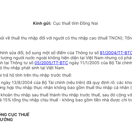
Kính gửi:
Cục thuế tỉnh Đồng Nai
i về thuế thu nhập đối với người có thu nhập cao (thuế TNCN); Tổn
hính sửa đổi, bổ sung một số điểm của Thông tư số
81/2004/TT-BT
i tượng người nước ngoài không hiện diện tại Việt Nam nhưng có phá
nh tại Thông tư số
05/2005/TT-BTC
ngày 11/1/2005 của Bộ Tài chính
 thu nhập phát sinh tại Việt Nam.
 trả hộ tính trên thu nhập trước thuế:
ngày 13/8/2004 của Bộ Tài chính (nêu trên) đã quy định rõ: các
k
ho
ường hợp thu nhập thực nhận không bao gồm thuế thu nhập cá nhân (t
c
k
hoản thu nhập sau thuế thành thu nhập trước thuế, sau đó cộng v
uá 15% tổng thu nhập chịu thuế - không bao gồm tiền nhà được chi tr
ỔNG CỤC THUẾ
RƯỞNG