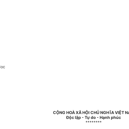
doc
CỘNG HOÀ XÃ HỘI CHỦ NGHĨA VIỆT 
Độc lập - Tự do - Hạnh phúc
********