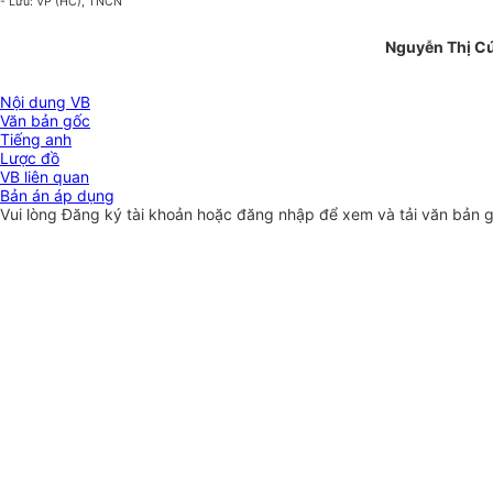
- Lưu: VP (HC), TNCN
Nguyễn Thị C
Nội dung VB
Văn bản gốc
Tiếng anh
Lược đồ
VB liên quan
Bản án áp dụng
Vui lòng
Đăng ký
tài khoản hoặc
đăng nhập
để xem và tải văn bản 