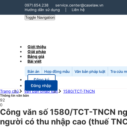
0971.654.238
service.center@caselaw.vn
Hướng dẫn sử dụng
|
Liên hệ
Toggle Navigation
Giới thiệu
Giải pháp
Bảng giá
Bài viết
Bản án
Hợp đồng mẫu
Văn bản pháp luật
Tra cứu 
Đăng ký
Đăng nhập
Trang chủ
Văn bản pháp luật
1580/TCT-TNCN
Thông tin văn bản
92
0
Công văn số 1580/TCT-TNCN ngà
người có thu nhập cao (thuế TNC