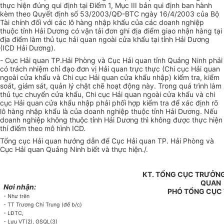
thực hiện đúng qui định tại Điểm 1, Mục III bản qui định ban hành
kèm theo Quyết định số 53/2003/QĐ-BTC ngày 16/4/2003 của Bộ
Tài chính đối với các lô hàng nhập khẩu của các doanh nghiệp
thuộc tỉnh Hải Dương có vận tải đơn ghi địa điểm giao nhận hàng tại
địa điểm làm thủ tục hải quan ngoài cửa khẩu tại tỉnh Hải Dương
(ICD Hải Dương).
- Cục Hải quan TP.Hải Phòng và Cục Hải quan tỉnh Quảng Ninh phải
có trách nhiệm chỉ đạo đơn vị Hải quan trực thực (Chi cục Hải quan
ngoài cửa khẩu và Chi cục Hải quan cửa khẩu nhập) kiểm tra, kiểm
soát, giám sát, quản lý chặt chẽ hoạt động này. Trong quá trình làm
thủ tục chuyển cửa khẩu, Chi cục Hải quan ngoài cửa khẩu và chi
cục Hải quan cửa khẩu nhập phải phối hợp kiểm tra để xác định rõ
lô hàng nhập khẩu là của doanh nghiệp thuộc tỉnh Hải Dương. Nếu
doanh nghiệp không thuộc tỉnh Hải Dương thì không được thực hiện
thí điểm theo mô hình ICD.
Tổng cục Hải quan hướng dẫn để Cục Hải quan TP. Hải Phòng và
Cục Hải quan Quảng Ninh biết và thực hiện./.
KT. TỔNG CỤC TRƯỞNG
QUAN
Nơi nhận:
PHÓ TỔNG CỤC
- Như trên
- TT Trương Chí Trung (để b/c)
- LĐTC,
- Lưu VT(2), GSQL(3)