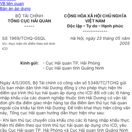
VB liên quan
Bản án áp dụng
BỘ TÀI CHÍNH
CỘNG HÒA XÃ HỘI CHỦ NGHĨA
TỔNG CỤC HẢI QUAN
VIỆT NAM
-----
Độc lập – Tự do – Hạnh phúc
------------
Số: 1969/TCHQ-GSQL
Hà Nội, ngày 23 tháng 05 năm
2005
V/v: thực hiện thí điểm theo mô hình
ICD
Kính gửi:
- Cục Hải quan TP. Hải Phòng
- Cục Hải quan tỉnh Quảng Ninh
Ngày 4/5/2005, Bộ Tài chính có công văn số 5349/TC/TCHQ gửi
Ủy ban nhân dân tỉnh Hải Dương đồng ý cho phép thực hiện thí
điểm qui trình thủ tục hải quan áp dụng cho ICD đối với các lô hàng
nhập khẩu của các doanh nghiệp thuộc tỉnh Hải Dương có vận tải
đơn ghi địa điểm giao nhận hàng tại địa điểm làm thủ tục hải quan
ngoài cửa khẩu tại tỉnh Hải Dương. Để triển khai thực hiện công văn
này, Tổng cục Hải quan hướng dẫn thực hiện như sau:
- Khi làm thủ tục chuyển cửa khẩu cho các lô hàng nhập khẩu thực
hiện thí điểm theo qui trình thủ tục hải quan áp dụng cho ICD, yêu
cầu Cục Hải quan TP. Hải Phòng và Cục Hải quan tỉnh Quảng Ninh