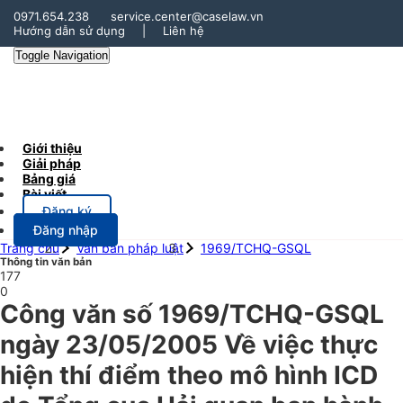
0971.654.238
service.center@caselaw.vn
Hướng dẫn sử dụng
|
Liên hệ
Toggle Navigation
Giới thiệu
Giải pháp
Bảng giá
Bài viết
Đăng ký
Đăng nhập
Trang chủ
Văn bản pháp luật
1969/TCHQ-GSQL
Thông tin văn bản
177
0
Công văn số 1969/TCHQ-GSQL
ngày 23/05/2005 Về việc thực
hiện thí điểm theo mô hình ICD