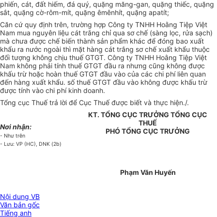
phiến, cát, đất hiếm, đá quý, quặng măng-gan, quặng thiếc, quặng
sắt, quặng cờ-rôm-mít, quặng êmênhít, quặng apatít;
Căn cứ quy định trên, trường hợp Công ty TNHH Hoằng Tiệp Việt
Nam mua nguyên liệu cát trắng chỉ qua sơ chế (sàng lọc, rửa sạch)
mà chưa được chế biến thành sản phẩm khác để đóng bao xuất
khẩu ra nước ngoài thì mặt hàng cát trắng sơ chế xuất khẩu thuộc
đối tượng không chịu thuế GTGT. Công ty TNHH Hoằng Tiệp Việt
Nam không phải tính thuế GTGT đầu ra nhưng cũng không được
khấu trừ hoặc hoàn thuế GTGT đầu vào của các chi phí liên quan
đến hàng xuất khẩu. số thuế GTGT đầu vào không được khấu trừ
được tính vào chi phí kinh doanh.
Tổng cục Thuế trả lời để Cục Thuế được biết và thực hiện./.
KT. TỔNG CỤC TRƯỞNG TỔNG CỤC
THUẾ
Nơi nhận:
PHÓ TỔNG CỤC TRƯỞNG
- Như trên
- Lưu: VP (HC), DNK (2b)
Phạm Văn Huyến
Nội dung VB
Văn bản gốc
Tiếng anh