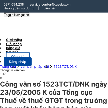
0971.654.238
service.center@caselaw.vn
Hướng dẫn sử dụng
|
Liên hệ
Toggle Navigation
Giới thiệu
Giải pháp
Bảng giá
Bài viết
Đăng ký
Đăng nhập
Trang chủ
Văn bản pháp luật
1523TCT/DNK
Thông tin văn bản
107
0
Công văn số 1523TCT/DNK ngày
23/05/2005 K của Tổng cục
Thuế về thuế GTGT trong trường