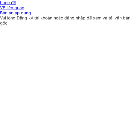
Lược đồ
VB liên quan
Bản án áp dụng
Vui lòng
Đăng ký
tài khoản hoặc
đăng nhập
để xem và tải văn bản
gốc.