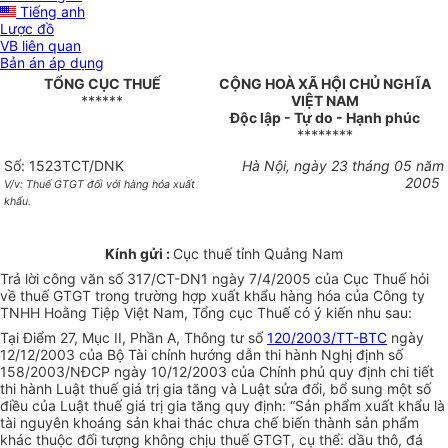
Tiếng anh
Lược đồ
VB liên quan
Bản án áp dụng
TỔNG CỤC THUẾ
CỘNG HOÀ XÃ HỘI CHỦ NGHĨA
******
VIỆT NAM
Độc lập - Tự do - Hạnh phúc
********
Số: 1523TCT/DNK
Hà Nội, ngày 23 tháng 05 năm
2005
V/v: Thuế GTGT đối với
hàng hóa xuất
khẩu.
Kính gửi :
Cục thuế tỉnh Quảng Nam
Trả lời công văn số 317/CT-DN1 ngày 7/4/2005 của Cục Thuế hỏi
về thuế GTGT trong trường hợp xuất khẩu hàng hóa của Công ty
TNHH Hoằng Tiệp Việt Nam, Tổng cục Thuế có ý kiến nhu sau:
Tại Điểm 27, Mục II, Phần A, Thông tư số
120/2003/TT-BTC
ngày
12/12/2003 của Bộ Tài chính hướng dẫn thi hành Nghị định số
158/2003/NĐCP ngày 10/12/2003 của Chính phủ quy định chi
t
iết
thi hành Luật thuế giá trị gia tăng và Luật sửa đổi, bổ sung một số
điều của Luật thuế giá trị gia tăng quy định: “Sản phẩm xuất khẩu là
tài nguyên khoáng sản khai thác chưa chế biến thành sản phẩm
khác thuộc đối tượng không chịu thuế GTGT, cụ thể: dầu thô, đá