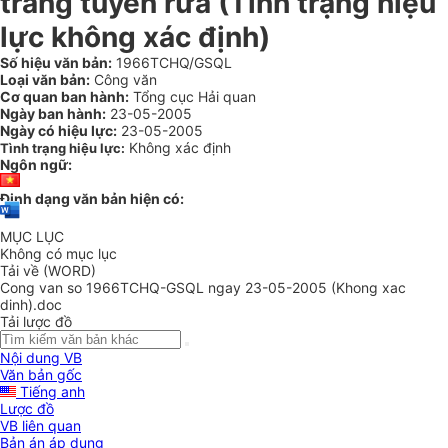
trắng tuyển rửa (Tình trạng hiệu
lực không xác định)
Số hiệu văn bản:
1966TCHQ/GSQL
Loại văn bản:
Công văn
Cơ quan ban hành:
Tổng cục Hải quan
Ngày ban hành:
23-05-2005
Ngày có hiệu lực:
23-05-2005
Không xác định
Tình trạng hiệu lực:
Ngôn ngữ:
Định dạng văn bản hiện có:
MỤC LỤC
Không có mục lục
Tải về (WORD)
Cong van so 1966TCHQ-GSQL ngay 23-05-2005 (Khong xac
dinh).doc
Tải lược đồ
Nội dung VB
Văn bản gốc
Tiếng anh
Lược đồ
VB liên quan
Bản án áp dụng