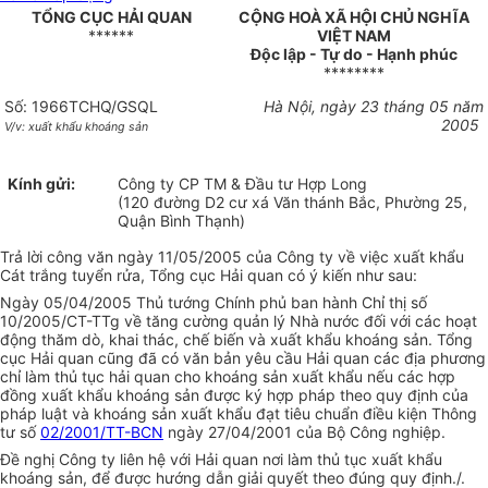
TỔNG CỤC HẢI QUAN
CỘNG HOÀ XÃ HỘI CHỦ NGHĨA
******
VIỆT NAM
Độc lập - Tự do - Hạnh phúc
********
Số: 1966TCHQ/GSQL
Hà Nội, ngày 23 tháng 05 năm
2005
V/v: xuất khẩu khoáng sản
Kính gửi:
Công ty CP TM & Đầu tư Hợp Long
(120 đường D2 cư xá Văn thánh Bắc, Phường 25,
Quận Bình Thạnh)
Trả lời công văn ngày 11/05/2005 của Công ty về việc xuất khẩu
Cát trắng tuyển rửa, Tổng cục Hải quan có ý kiến như sau:
Ngày 05/04/2005 Thủ tướng Chính phủ ban hành Chỉ thị số
10/2005/CT-TTg về tăng cường quản lý Nhà nước đối với các hoạt
động thăm dò, khai thác, chế biến và xuất khẩu khoáng sản. Tổng
cục Hải quan cũng đã có văn bản yêu cầu Hải quan các địa phương
chỉ làm thủ tục hải quan cho khoáng sản xuất khẩu nếu các hợp
đồng xuất khẩu khoáng sản được ký hợp pháp theo quy định của
pháp luật và khoáng sản xuất khẩu đạt tiêu chuẩn điều kiện Thông
tư số
02/2001/TT-BCN
ngày 27/04/2001 của Bộ Công nghiệp.
Đề nghị Công ty liên hệ với Hải quan nơi làm thủ tục xuất khẩu
khoáng sản, để được hướng dẫn giải quyết theo đúng quy định./.