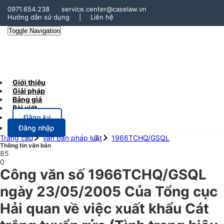
0971.654.238
service.center@caselaw.vn
Hướng dẫn sử dụng
|
Liên hệ
Toggle Navigation
Giới thiệu
Giải pháp
Bảng giá
Bài viết
Đăng ký
Đăng nhập
Trang chủ
Văn bản pháp luật
1966TCHQ/GSQL
Thông tin văn bản
85
0
Công văn số 1966TCHQ/GSQL
ngày 23/05/2005 Của Tổng cục
Hải quan về việc xuất khẩu Cát