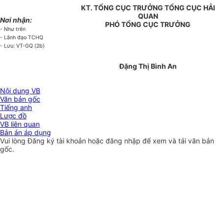
KT. TỔNG CỤC TRƯỞNG TỔNG CỤC HẢI
QUAN
Nơi nhận:
PHÓ TỔNG CỤC TRƯỞNG
- Như trên
- Lãnh đạo TCHQ
- Lưu: VT-GQ (2b)
Đặng Thị Bình An
Nội dung VB
Văn bản gốc
Tiếng anh
Lược đồ
VB liên quan
Bản án áp dụng
Vui lòng
Đăng ký
tài khoản hoặc
đăng nhập
để xem và tải văn bản
gốc.