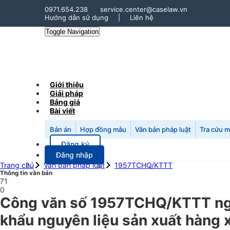
0971.654.238
service.center@caselaw.vn
Hướng dẫn sử dụng
|
Liên hệ
Toggle Navigation
Giới thiệu
Giải pháp
Bảng giá
Bài viết
Bản án
Hợp đồng mẫu
Văn bản pháp luật
Tra cứu 
Đăng ký
Đăng nhập
Trang chủ
Văn bản pháp luật
1957TCHQ/KTTT
Thông tin văn bản
71
0
Công văn số 1957TCHQ/KTTT ngà
khẩu nguyên liệu sản xuất hàng