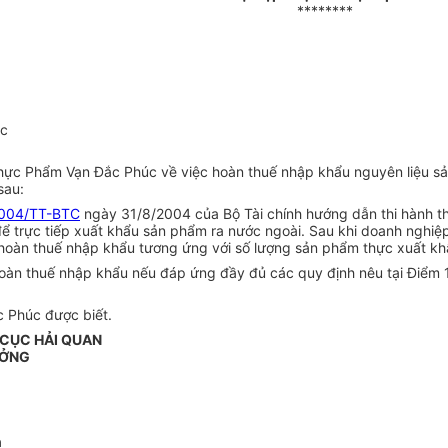
********
úc
ực Phẩm Vạn Đắc Phúc về việc hoàn thuế nhập khẩu nguyên liệu sản
sau:
004/TT-BTC
ngày 31/8/2004 của Bộ Tài chính hướng dẫn thi hành th
để trực tiếp xuất khẩu sản phẩm ra nước ngoài. Sau khi doanh ngh
 hoàn thuế nhập khẩu tương ứng với số lượng sản phẩm thực xuất kh
oàn thuế nhập khẩu nếu đáp ứng đầy đủ các quy định nêu tại Điểm 
 Phúc được biết.
CỤC HẢI QUAN
ƯỞNG
n