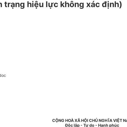
 trạng hiệu lực không xác định)
doc
CỘNG HOÀ XÃ HỘI CHỦ NGHĨA VIỆT 
Độc lập - Tự do - Hạnh phúc