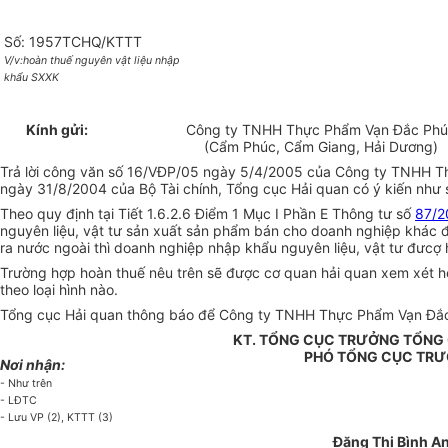
Số: 1957TCHQ/KTTT
V/v:hoàn thuế nguyên vật liệu
nhập
khẩu SXXK
Kính gửi:
Công ty TNHH Thực Phẩm Vạn Đắc Ph
(Cẩm Phúc, Cẩm Giang, Hải Dương)
Trả lời công văn số 16/VĐP/05 ngày 5/4/2005 của Công ty TNHH Th
ngày 31/8/2004 của Bộ Tài chính, Tổng cục Hải quan có ý kiến như 
Theo quy định tại Tiết 1.6.2.6 Điểm 1 Mục I Phần E Thông tư số
87/2
nguyên liệu, vật tư sản xuất sản phẩm bán cho doanh nghiệp khác 
ra nước ngoài thì doanh nghiệp nhập khẩu nguyên liệu, vật tư đưcợ
Trường hợp hoàn thuế nêu trên sẽ được cơ quan hải quan xem xét h
theo loại hình nào.
Tổng cục Hải quan thông báo để Công ty TNHH Thực Phẩm Vạn Đắc
KT. TỔNG CỤC TRƯỞNG TỔNG 
PHÓ TỔNG CỤC TR
Nơi nhận:
- Như trên
- LĐTC
- Lưu VP (2), KTTT (3)
Đặng Thị Bình A