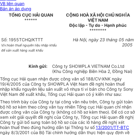
VB liên quan
Bản án áp dụng
TỔNG CỤC HẢI QUAN
CỘNG HOÀ XÃ HỘI CHỦ NGHĨA
******
VIỆT NAM
Độc lập - Tự do - Hạnh phúc
********
Số: 1955TCHQ/KTTT
Hà Nội, ngày 23 tháng 05 năm
2005
V/v:hoàn thuế nguyên liệu nhập
khẩu
để sản xuất hàng xuất khẩu
Kính gửi:
Công ty SHOWPLA VIETNAM Co.Ltd
(Khu Công nghiệp Biên Hòa 2, Đồng Nai)
Tổng cục Hải quan nhận được công văn số 188/CV-XNK ngày
19/4/2005 của Công ty SHOWPLA Việt Nam đề nghị hoàn thuế
nhập khẩu nguyên liệu sản xuất vỏ nhựa ti vi bán cho Công ty Sony
Việt Nam để xuất khẩu, Tổng cục Hải quan có ý kiến như sau:
Theo trình bày của Công ty tại công văn nêu trên, Công ty gửi toàn
bộ hồ sơ kèm theo công văn tuy nhiên Tổng cục Hải quan chỉ nhận
được công văn của Công ty (không có hồ sơ kèm theo). Để có cơ sở
xem xét giải quyết đề nghị của Công ty, Tổng cục Hải quan đề nghị
Công ty gửi bổ sung toàn bộ hồ sơ của các lô hàng đề nghị xét
hoàn thuế theo đúng hướng dẫn tại Thông tư số
13/2001/TT-BTC
ngày 8/3/2001 của Bộ Tài chính hướng dẫn thực hiện quy định về