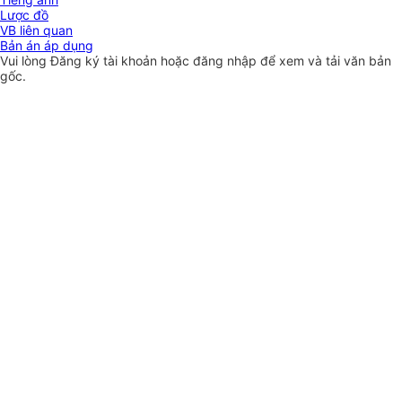
Lược đồ
VB liên quan
Bản án áp dụng
Vui lòng
Đăng ký
tài khoản hoặc
đăng nhập
để xem và tải văn bản
gốc.