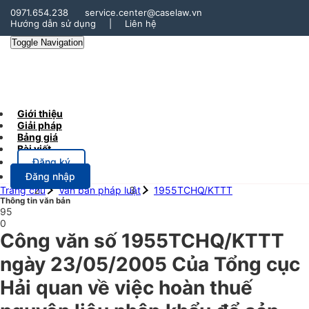
0971.654.238
service.center@caselaw.vn
Hướng dẫn sử dụng
|
Liên hệ
Toggle Navigation
Giới thiệu
Giải pháp
Bảng giá
Bài viết
Đăng ký
Đăng nhập
Trang chủ
Văn bản pháp luật
1955TCHQ/KTTT
Thông tin văn bản
95
0
Công văn số 1955TCHQ/KTTT
ngày 23/05/2005 Của Tổng cục
Hải quan về việc hoàn thuế