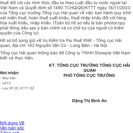
thuế đối với các hình thức đầu tư theo Luật đầu tư nước ngoài tại
Việt Nam và Quyết định số 1490 TCHQ/QĐ/KTTT ngày 18/11/2003
của Tổng cục trưởng Tổng cục Hải quan về việc ban hành quy trình
xét miễn thuế, hoàn thuế xuất khẩu, thuế nhập khẩu đối với hàng
hóa xuất khẩu, nhập khẩu. (Toàn bộ hồ sơ nếu là bản photocopy
phải đóng dấu sao y bản chính và có chữ ký của người có thẩm
quyền của Công ty).
Hồ sơ bổ sung gửi về Vụ Kiểm tra thu thuế XNK - Tổng cục Hải
quan, địa chỉ: 162 Nguyễn Văn Cừ - Long Biên - Hà Nội.
Tổng cục Hải quan thông báo để Công ty TNHH Showpla Việt Nam
biết và thực hiện.
KT. TỔNG CỤC TRƯỞNG TỔNG CỤC HẢI
QUAN
Nơi nhận:
PHÓ TỔNG CỤC TRƯỞNG
- Như trên
- LĐTC
)
- Lưu VP (2), KTTT (3
Đặng Thị Bình An
Nội dung VB
Văn bản gốc
Tiếng anh