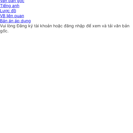
Văn bản gốc
Tiếng anh
Lược đồ
VB liên quan
Bản án áp dụng
Vui lòng
Đăng ký
tài khoản hoặc
đăng nhập
để xem và tải văn bản
gốc.