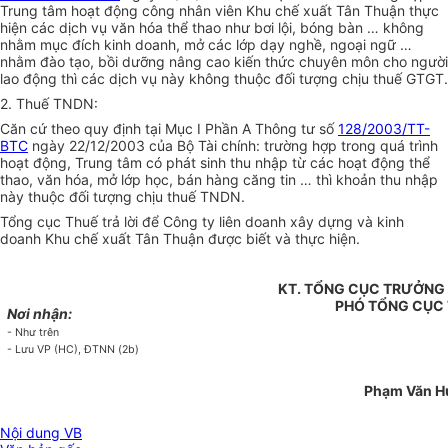
Trung tâm hoạt động công nhân viên Khu chế xuất Tân Thuận thực
hiện các dịch vụ văn hóa thể thao như bơi lội, bóng bàn … không
nhằm mục đích kinh doanh, mở các lớp dạy nghề, ngoại ngữ …
nhằm đào tạo, bồi dưỡng nâng cao kiến thức chuyên môn cho người
lao động thì các dịch vụ này không thuộc đối tượng chịu thuế GTGT.
2. Thuế TNDN:
Căn cứ theo quy định tại Mục I Phần A Thông tư số
128/2003/TT-
BTC
ngày 22/12/2003 của Bộ Tài chính: trường hợp trong quá trình
hoạt động, Trung tâm có phát sinh thu nhập từ các hoạt động thể
thao, văn hóa, mở lớp học, bán hàng căng tin … thì khoản thu nhập
này thuộc đối tượng chịu thuế TNDN.
Tổng cục Thuế trả lời để Công ty liên doanh xây dựng và kinh
doanh Khu chế xuất Tân Thuận được biết và thực hiện.
KT. TỔNG CỤC TRƯỞNG
PHÓ TỔNG CỤC
Nơi nhận:
- Như trên
- Lưu VP (HC), ĐTNN (2b)
Phạm Văn H
Nội dung VB