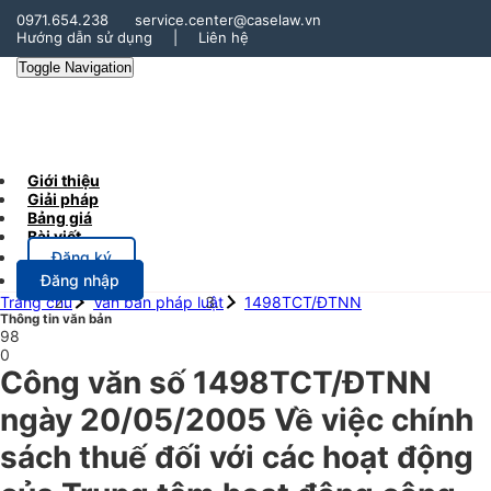
0971.654.238
service.center@caselaw.vn
Hướng dẫn sử dụng
|
Liên hệ
Toggle Navigation
Giới thiệu
Giải pháp
Bảng giá
Bài viết
Đăng ký
Đăng nhập
Trang chủ
Văn bản pháp luật
1498TCT/ĐTNN
Thông tin văn bản
98
0
Công văn số 1498TCT/ĐTNN
ngày 20/05/2005 Về việc chính
sách thuế đối với các hoạt động