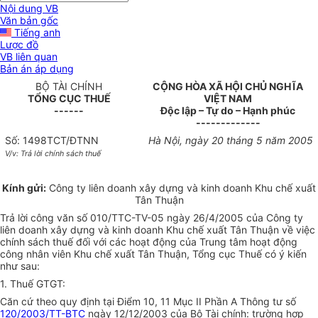
Nội dung VB
Văn bản gốc
Tiếng anh
Lược đồ
VB liên quan
Bản án áp dụng
BỘ TÀI CHÍNH
CỘNG HÒA XÃ HỘI CHỦ NGHĨA
TỔNG CỤC THUẾ
VIỆT NAM
------
Độc lập – Tự do – Hạnh phúc
-------------
Số: 1498TCT/ĐTNN
Hà Nội, ngày 20 tháng 5 năm 2005
V/v: Trả lời chính sách thuế
Kính gửi:
Công ty liên doanh xây dựng và kinh doanh Khu chế xuất
Tân Thuận
Trả lời công văn số 010/TTC-TV-05 ngày 26/4/2005 của Công ty
liên doanh xây dựng và kinh doanh Khu chế xuất Tân Thuận về việc
chính sách thuế đối với các hoạt động của Trung tâm hoạt động
công nhân viên Khu chế xuất Tân Thuận, Tổng cục Thuế có ý kiến
như sau:
1. Thuế GTGT:
Căn cứ theo quy định tại Điểm 10, 11 Mục II Phần A Thông tư số
120/2003/TT-BTC
ngày 12/12/2003 của Bộ Tài chính: trường hợp