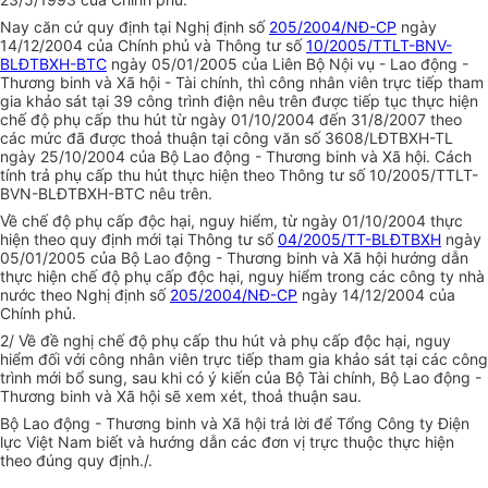
Nay căn cứ quy định tại Nghị định số
205/2004/NĐ-CP
ngày
14/12/2004 của Chính phủ và Thông tư số
10/2005/TTLT-BNV-
BLĐTBXH-BTC
ngày 05/01/2005 của Liên Bộ Nội vụ - Lao động -
Thương binh và Xã hội - Tài chính, thì công nhân viên trực tiếp tham
gia khảo sát tại 39 công trình điện nêu trên được tiếp tục thực hiện
chế độ phụ cấp thu hút từ ngày 01/10/2004 đến 31/8/2007 theo
các mức đã được thoả thuận tại công văn số 3608/LĐTBXH-TL
ngày 25/10/2004 của Bộ Lao động - Thương binh và Xã hội. Cách
tính trả phụ cấp thu hút thực hiện theo Thông tư số 10/2005/TTLT-
BVN-BLĐTBXH-BTC nêu trên.
Về chế độ phụ cấp độc hại, nguy hiểm, từ ngày 01/10/2004 thực
hiện theo quy định mới tại Thông tư số
04/2005/TT-BLĐTBXH
ngày
05/01/2005 của Bộ Lao động - Thương binh và Xã hội hướng dẫn
thực hiện chế độ phụ cấp độc hại, nguy hiểm trong các công ty nhà
nước theo Nghị định số
205/2004/NĐ-CP
ngày 14/12/2004 của
Chính phủ.
2/ Về đề nghị chế độ phụ cấp thu hút và phụ cấp độc hại, nguy
hiểm đối với công nhân viên trực tiếp tham gia khảo sát tại các công
trình mới bổ sung, sau khi có ý kiến của Bộ Tài chính, Bộ Lao động -
Thương binh và Xã hội sẽ xem xét, thoả thuận sau.
Bộ Lao động - Thương binh và Xã hội trả lời để Tổng Công ty Điện
lực Việt Nam biết và hướng dẫn các đơn vị trực thuộc thực hiện
theo đúng quy định./.