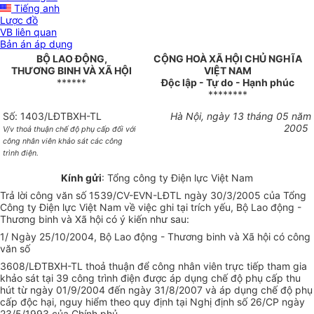
Tiếng anh
Lược đồ
VB liên quan
Bản án áp dụng
BỘ LAO ĐỘNG,
CỘNG HOÀ XÃ HỘI CHỦ NGHĨA
THƯƠNG BINH VÀ XÃ HỘI
VIỆT NAM
******
Độc lập - Tự do - Hạnh phúc
********
Số: 1403/LĐTBXH-TL
Hà Nội, ngày 13 tháng 05 năm
2005
V/v thoả thuận chế độ phụ cấp đối với
công nhân viên khảo sát các công
trình điện.
Kính gửi
: Tổng công ty Điện lực Việt Nam
Trả lời công văn số 1539/CV-EVN-LĐTL ngày 30/3/2005 của Tổng
Công ty Điện lực Việt Nam về việc ghi tại trích yếu, Bộ Lao động -
Thương binh và Xã hội có ý kiến như sau:
1/ Ngày 25/10/2004, Bộ Lao động - Thương binh và Xã hội có công
văn số
3608/LĐTBXH-TL thoả thuận để công nhân viên trực tiếp tham gia
khảo sát tại 39 công trình điện được áp dụng chế độ phụ cấp thu
hút từ ngày 01/9/2004 đến ngày 31/8/2007 và áp dụng chế độ phụ
cấp độc hại, nguy hiểm theo quy định tại Nghị định số 26/CP ngày
23/5/1993 của Chính phủ.