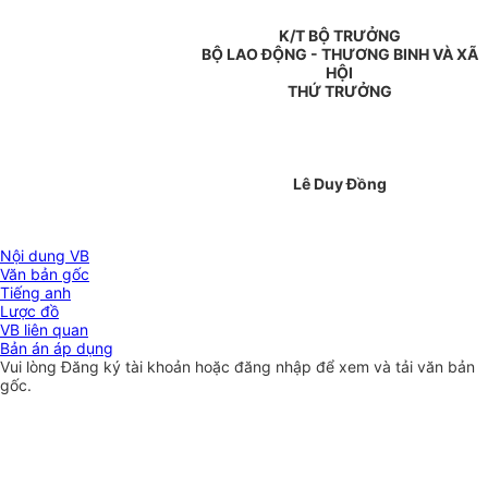
K/T BỘ TRƯỞNG
BỘ LAO ĐỘNG - THƯƠNG BINH VÀ XÃ
HỘI
THỨ TRƯỞNG
Lê Duy Đồng
Nội dung VB
Văn bản gốc
Tiếng anh
Lược đồ
VB liên quan
Bản án áp dụng
Vui lòng
Đăng ký
tài khoản hoặc
đăng nhập
để xem và tải văn bản
gốc.