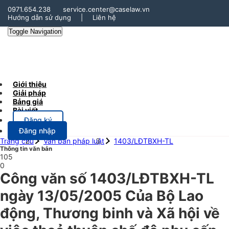
0971.654.238
service.center@caselaw.vn
Hướng dẫn sử dụng
|
Liên hệ
Toggle Navigation
Giới thiệu
Giải pháp
Bảng giá
Bài viết
Đăng ký
Đăng nhập
Trang chủ
Văn bản pháp luật
1403/LĐTBXH-TL
Thông tin văn bản
105
0
Công văn số 1403/LĐTBXH-TL
ngày 13/05/2005 Của Bộ Lao
động, Thương binh và Xã hội về