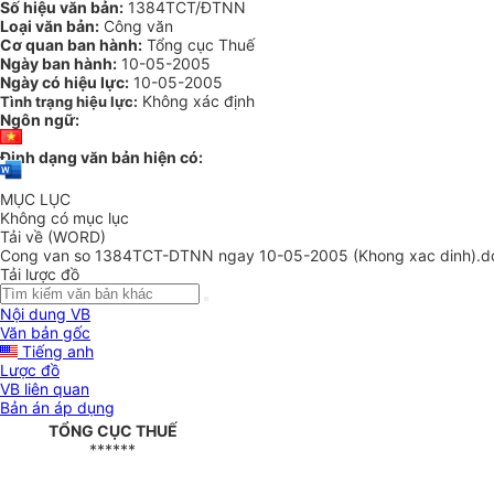
Số hiệu văn bản:
1384TCT/ĐTNN
Loại văn bản:
Công văn
Cơ quan ban hành:
Tổng cục Thuế
Ngày ban hành:
10-05-2005
Ngày có hiệu lực:
10-05-2005
Không xác định
Tình trạng hiệu lực:
Ngôn ngữ:
Định dạng văn bản hiện có:
MỤC LỤC
Không có mục lục
Tải về (WORD)
Cong van so 1384TCT-DTNN ngay 10-05-2005 (Khong xac dinh).d
Tải lược đồ
Nội dung VB
Văn bản gốc
Tiếng anh
Lược đồ
VB liên quan
Bản án áp dụng
TỔNG CỤC THUẾ
******