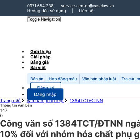
0971.654.238
service.center@caselaw.vn
Hướng dẫn sử dụng
|
Liên hệ
Toggle Navigation
Giới thiệu
Giải pháp
Bảng giá
Bài viết
Bản án
Hợp đồng mẫu
Văn bản pháp luật
Tra cứu 
Đăng ký
Đăng nhập
Trang chủ
Văn bản pháp luật
1384TCT/ĐTNN
Thông tin văn bản
147
0
Công văn số 1384TCT/ĐTNN ngày
10% đối với nhóm hóa chất phụ g