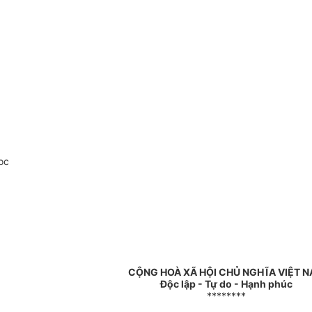
oc
CỘNG HOÀ XÃ HỘI CHỦ NGHĨA VIỆT 
Độc lập - Tự do - Hạnh phúc
********