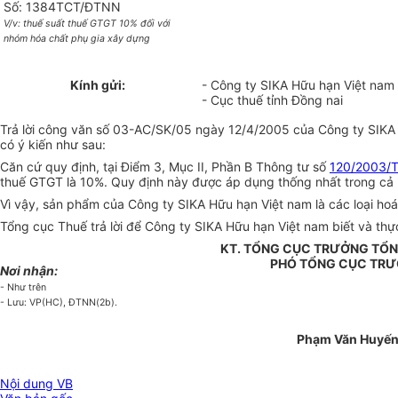
Số: 1384TCT/ĐTNN
V/v: thuế suất thuế GTGT 10% đối với
nhóm hóa chất phụ gia xây dựng
Kính gửi:
- Công ty SIKA Hữu hạn Việt nam
- Cục thuế tỉnh Đồng nai
Trả lời công văn số 03-AC/SK/05 ngày 12/4/2005 của Công ty SIKA 
có ý kiến như sau:
Căn cứ quy định, tại Điểm 3, Mục II, Phần B Thông tư số
120/2003/
thuế GTGT là 10%. Quy định này được áp dụng thống nhất trong cả
Vì vậy, sản phẩm của Công ty SIKA Hữu hạn Việt nam là các loại h
Tổng cục Thuế trả lời để Công ty SIKA Hữu hạn Việt nam biết và thực
KT. TỔNG CỤC TRƯỞNG TỔN
PHÓ TỔNG CỤC TR
Nơi nhận:
- Như trên
- Lưu: VP(HC), ĐTNN(2b).
Phạm Văn Huyế
Nội dung VB