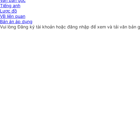
Văn bản gốc
Tiếng anh
Lược đồ
VB liên quan
Bản án áp dụng
Vui lòng
Đăng ký
tài khoản hoặc
đăng nhập
để xem và tải văn bản 