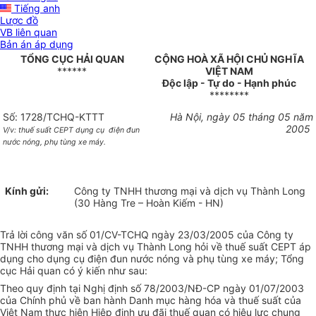
Tiếng anh
Lược đồ
VB liên quan
Bản án áp dụng
TỔNG CỤC HẢI QUAN
CỘNG HOÀ XÃ HỘI CHỦ NGHĨA
******
VIỆT NAM
Độc lập - Tự do - Hạnh phúc
********
Số: 1728/TCHQ-KTTT
Hà Nội, ngày 05 tháng 05 năm
2005
V/v: thuế suất CEPT dụng cụ
điện đun
nước nóng, phụ tùng xe máy.
Kính gửi:
Công ty TNHH thương mại và dịch vụ Thành Long
(30 Hàng Tre – Hoàn Kiếm - HN)
Trả lời công văn số 01/CV-TCHQ ngày 23/03/2005 của Công ty
TNHH thương mại và dịch vụ Thành Long hỏi về thuế suất CEPT áp
dụng cho dụng cụ điện đun nước nóng và phụ tùng xe máy; Tổng
cục Hải quan có ý kiến như sau:
Theo quy định tại Nghị định số 78/2003/NĐ-CP ngày 01/07/2003
của Chính phủ về ban hành Danh mục hàng hóa và thuế suất của
Việt Nam thực hiện Hiệp định ưu đãi thuế quan có hiệu lực chung