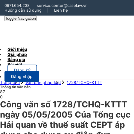
0971.654.238
service.center@caselaw.vn
Hướng dẫn sử dụng
|
Liên hệ
Toggle Navigation
Giới thiệu
Giải pháp
Bảng giá
Bài viết
Đăng ký
Đăng nhập
Trang chủ
Văn bản pháp luật
1728/TCHQ-KTTT
Thông tin văn bản
87
0
Công văn số 1728/TCHQ-KTTT
ngày 05/05/2005 Của Tổng cục
Hải quan về thuế suất CEPT áp