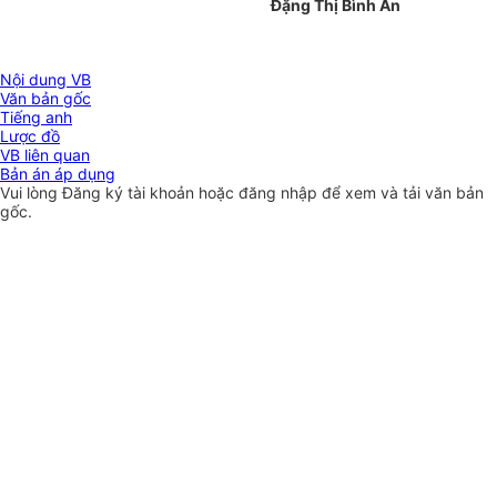
Đặng Thị Bình An
Nội dung VB
Văn bản gốc
Tiếng anh
Lược đồ
VB liên quan
Bản án áp dụng
Vui lòng
Đăng ký
tài khoản hoặc
đăng nhập
để xem và tải văn bản
gốc.