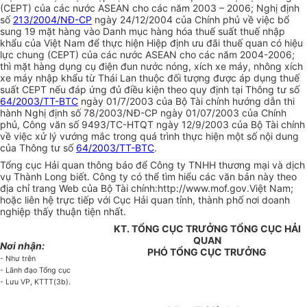
(CEPT) của các nước ASEAN cho các năm 2003 – 2006; Nghị định
số
213/2004/NĐ-CP
ngày 24/12/2004 của Chính phủ về việc bổ
sung 19 mặt hàng vào Danh mục hàng hóa thuế suất thuế nhập
khẩu của Việt Nam để thực hiện Hiệp định ưu đãi thuế quan có hiệu
lực chung (CEPT) của các nước ASEAN cho các năm 2004-2006;
thì mặt hàng dụng cụ điện đun nước nóng, xích xe máy, nhông xích
xe máy nhập khẩu từ Thái Lan thuộc đối tượng được áp dụng thuế
suất CEPT nếu đáp ứng đủ điều kiện theo quy định tại Thông tư số
64/2003/TT-BTC
ngày 01/7/2003 của Bộ Tài chính hướng dẫn thi
hành Nghị định số 78/2003/NĐ-CP ngày 01/07/2003 của Chính
phủ, Công văn số 9493/TC-HTQT ngày 12/9/2003 của Bộ Tài chính
về việc xử lý vướng mắc trong quá trình thực hiện một số nội dung
của Thông tư số
64/2003/TT-BTC
.
Tổng cục Hải quan thông báo để Công ty TNHH thương mại và dịch
vụ Thành Long biết. Công ty có thể tìm hiểu các văn bản này theo
địa chỉ trang Web của Bộ Tài chính:http://www.mof.gov.Việt Nam;
hoặc liên hệ trực tiếp với Cục Hải quan tỉnh, thành phố nơi doanh
nghiệp thấy thuận tiện nhất.
KT. TỔNG CỤC TRƯỞNG TỔNG CỤC HẢI
QUAN
Nơi nhận:
PHÓ TỔNG CỤC TRƯỞNG
- Như trên
- Lãnh đạo Tổng cục
- Lưu VP, KTTT(3b).