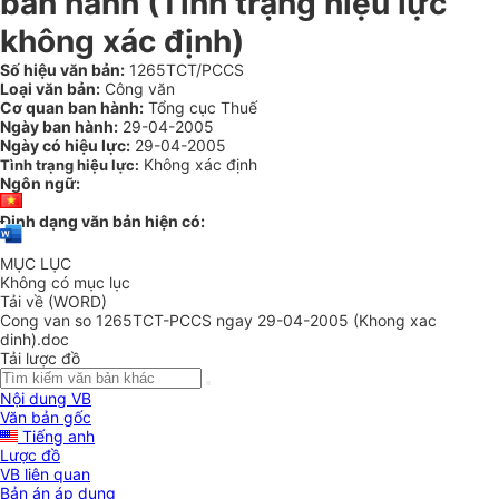
ban hành (Tình trạng hiệu lực
không xác định)
Số hiệu văn bản:
1265TCT/PCCS
Loại văn bản:
Công văn
Cơ quan ban hành:
Tổng cục Thuế
Ngày ban hành:
29-04-2005
Ngày có hiệu lực:
29-04-2005
Không xác định
Tình trạng hiệu lực:
Ngôn ngữ:
Định dạng văn bản hiện có:
MỤC LỤC
Không có mục lục
Tải về (WORD)
Cong van so 1265TCT-PCCS ngay 29-04-2005 (Khong xac
dinh).doc
Tải lược đồ
Nội dung VB
Văn bản gốc
Tiếng anh
Lược đồ
VB liên quan
Bản án áp dụng