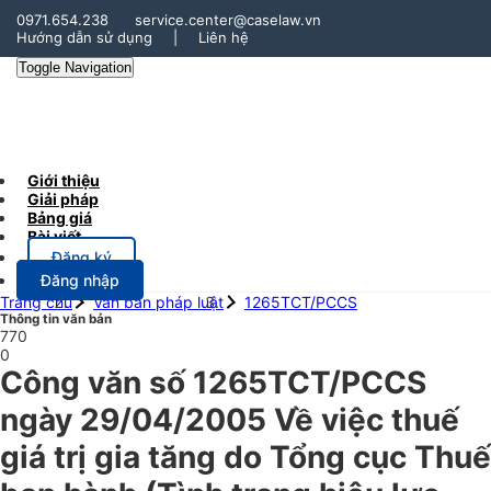
0971.654.238
service.center@caselaw.vn
Hướng dẫn sử dụng
|
Liên hệ
Toggle Navigation
Giới thiệu
Giải pháp
Bảng giá
Bài viết
Đăng ký
Đăng nhập
Trang chủ
Văn bản pháp luật
1265TCT/PCCS
Thông tin văn bản
770
0
Công văn số 1265TCT/PCCS
ngày 29/04/2005 Về việc thuế
giá trị gia tăng do Tổng cục Thuế