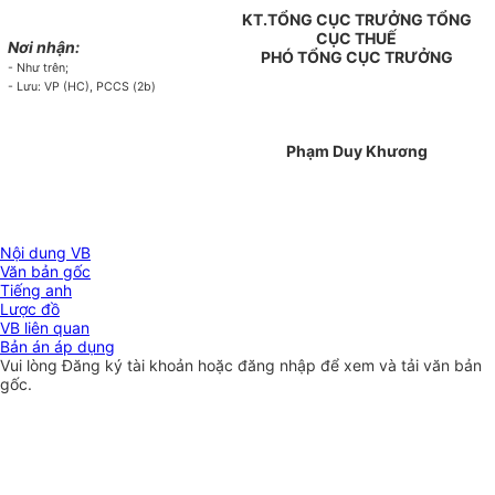
KT.TỔNG CỤC TRƯỞNG TỔNG
CỤC THUẾ
Nơi nhận:
PHÓ TỔNG CỤC TRƯỞNG
- Như trên;
- Lưu: VP (HC), PCCS (2b)
Phạm Duy Khương
Nội dung VB
Văn bản gốc
Tiếng anh
Lược đồ
VB liên quan
Bản án áp dụng
Vui lòng
Đăng ký
tài khoản hoặc
đăng nhập
để xem và tải văn bản
gốc.