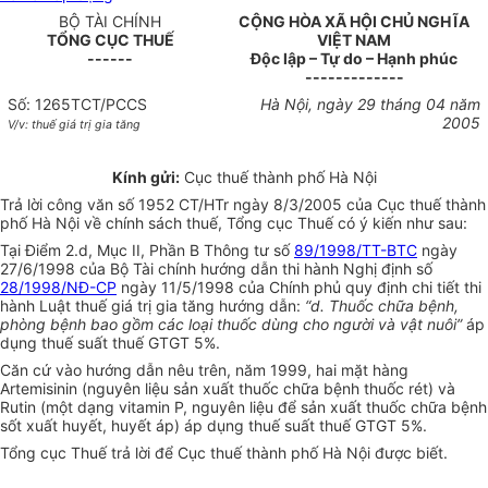
BỘ TÀI CHÍNH
CỘNG HÒA XÃ HỘI CHỦ NGHĨA
TỔNG CỤC THUẾ
VIỆT NAM
------
Độc lập – Tự do – Hạnh phúc
-------------
Số: 1265TCT/PCCS
Hà Nội, ngày 29 tháng 04 năm
2005
V/v: thuế giá trị gia tăng
Kính gửi:
Cục thuế thành phố Hà Nội
Trả lời công văn số 1952 CT/HTr ngày 8/3/2005 của Cục thuế thành
phố Hà Nội về chính sách thuế, Tổng cục Thuế có ý kiến như sau:
Tại Điểm 2.d, Mục II, Phần B Thông tư số
89/1998/TT-BTC
ngày
27/6/1998 của Bộ Tài chính hướng dẫn thi hành Nghị định số
28/1998/NĐ-CP
ngày 11/5/1998 của Chính phủ quy định chi tiết thi
hành Luật thuế giá trị gia tăng hướng dẫn:
“d. Thuốc chữa bệnh,
phòng bệnh bao gồm các loại thuốc dùng cho người và vật nuôi”
áp
dụng thuế suất thuế GTGT 5%.
Căn cứ vào hướng dẫn nêu trên, năm 1999, hai mặt hàng
Artemisinin (nguyên liệu sản xuất thuốc chữa bệnh thuốc rét) và
Rutin (một dạng vitamin P, nguyên liệu để sản xuất thuốc chữa bệnh
sốt xuất huyết, huyết áp) áp dụng thuế suất thuế GTGT 5%.
Tổng cục Thuế trả lời để Cục thuế thành phố Hà Nội được biết.