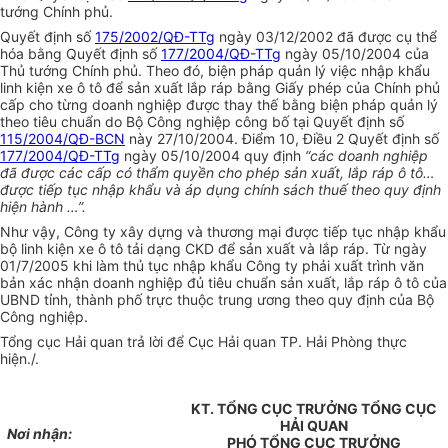
tướng Chính phủ.
Quyết định số
175/2002/QĐ-TTg
ngày 03/12/2002 đã được cụ thể
hóa bằng Quyết định số
177/2004/QĐ-TTg
ngày 05/10/2004 của
Thủ tướng Chính phủ. Theo đó, biện pháp quản lý việc nhập khẩu
linh kiện xe ô tô để sản xuất lắp ráp bằng Giấy phép của Chính phủ
cấp cho từng doanh nghiệp được thay thế bằng biện pháp quản lý
theo tiêu chuẩn do Bộ Công nghiệp công bố tại Quyết định số
115/2004/QĐ-BCN
này 27/10/2004. Điểm 10, Điều 2 Quyết định số
177/2004/QĐ-TTg
ngày 05/10/2004 quy định
“các doanh nghiệp
đã được các cấp có thẩm quyền cho phép sản xuất, lắp ráp ô tô…
được tiếp tục nhập khẩu và áp dụng chính sách thuế theo quy định
hiện hành …”.
Như vậy, Công ty xây dựng và thương mại được tiếp tục nhập khẩu
bộ linh kiện xe ô tô tải dạng CKD để sản xuất và lắp ráp. Từ ngày
01/7/2005 khi làm thủ tục nhập khẩu Công ty phải xuất trình văn
bản xác nhận doanh nghiệp đủ tiêu chuẩn sản xuất, lắp ráp ô tô của
UBND tỉnh, thành phố trực thuộc trung ương theo quy định của Bộ
Công nghiệp.
Tổng cục Hải quan trả lời để Cục Hải quan TP. Hải Phòng thực
hiện./.
KT. TỔNG CỤC TRƯỞNG TỔNG CỤC
HẢI QUAN
Nơi nhận:
PHÓ TỔNG CỤC TRƯỞNG