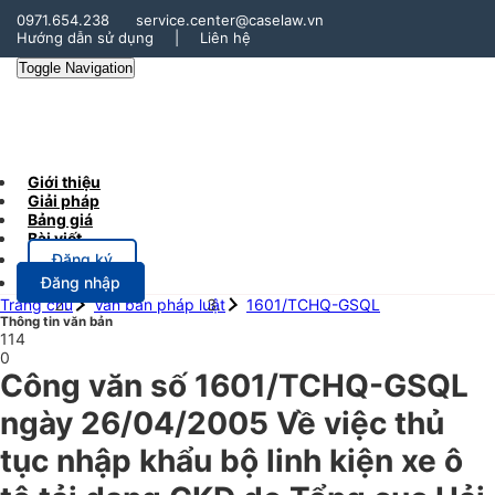
0971.654.238
service.center@caselaw.vn
Hướng dẫn sử dụng
|
Liên hệ
Toggle Navigation
Giới thiệu
Giải pháp
Bảng giá
Bài viết
Đăng ký
Đăng nhập
Trang chủ
Văn bản pháp luật
1601/TCHQ-GSQL
Thông tin văn bản
114
0
Công văn số 1601/TCHQ-GSQL
ngày 26/04/2005 Về việc thủ
tục nhập khẩu bộ linh kiện xe ô