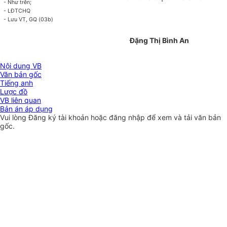
- Như trên;
- LĐTCHQ
- Lưu VT, GQ (03b)
Đặng Thị Bình An
Nội dung VB
Văn bản gốc
Tiếng anh
Lược đồ
VB liên quan
Bản án áp dụng
Vui lòng
Đăng ký
tài khoản hoặc
đăng nhập
để xem và tải văn bản
gốc.