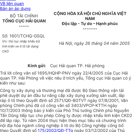
VB liên quan
Bản án áp dụng
CỘNG HÒA XÃ HỘI CHỦ NGHĨA VIỆT
BỘ TÀI CHÍNH
NAM
TỔNG CỤC HẢI QUAN
Độc lập - Tự do – Hạnh phúc
-----
-------
Số: 1601/TCHQ-GSQL
V/v: thủ tục nhập khẩu bộ
Hà Nội, ngày 26 tháng 04 năm 2005
linh kiện xe ô tô tải dạng
CKD
Kính gửi:
Cục Hải quan TP. Hải phòng
Trả lời công văn số 1695/HQHP-PNV ngày 22/4/2005 của Cục Hải
quan TP. Hải Phòng về việc nêu ở trích yếu, Tổng cục Hải quan có ý
kiến như sau:
Công ty xây dựng và thương mại đã được Bộ Giao thông vận tải
phê duyệt dự án đầu tư nâng cấp xây dựng xưởng sản xuất, lắp
ráp ô tô theo Quyết định số 2571/QĐ-BGTVT ngày 07/8/2001, Văn
phòng Chính phủ đã có công văn số 3403/VPCP-KTTH ngày
10/7/2003 thông báo ý kiến của Phó Thủ tướng Chính phủ Nguyễn
Tấn Dũng tiếp tục cho phép Công ty được nhập khẩu linh kiện CKD2
để lắp ráp. Từ năm 2004 thực hiện theo mục tiêu và chương trình
nội địa hóa ngành công nghiệp ô tô do Bộ Công nghiệp công bố
theo Quyết định số
175/2002/QĐ-TTg
ngày 03/12/2002 của Thủ