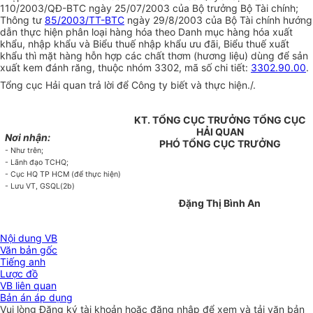
110/2003/QĐ-BTC ngày 25/07/2003 của Bộ trưởng Bộ Tài chính;
Thông tư
85/2003/TT-BTC
ngày 29/8/2003 của Bộ Tài chính hướng
dẫn thực hiện phân loại hàng hóa theo Danh mục hàng hóa xuất
khẩu, nhập khẩu và Biểu thuế nhập khẩu ưu đãi, Biểu thuế xuất
khẩu thì mặt hàng hỗn hợp các chất thơm (hương liệu) dùng để sản
xuất kem đánh răng, thuộc nhóm 3302, mã số chi tiết:
3302.90.00
.
Tổng cục Hải quan trả lời để Công ty biết và thực hiện./.
KT. TỔNG CỤC TRƯỞNG TỔNG CỤC
HẢI QUAN
Nơi nhận:
PHÓ TỔNG CỤC TRƯỞNG
- Như trên;
- Lãnh đạo TCHQ;
- Cục HQ TP HCM (để thực hiện)
- Lưu VT, GSQL(2b)
Đặng Thị Bình An
Nội dung VB
Văn bản gốc
Tiếng anh
Lược đồ
VB liên quan
Bản án áp dụng
Vui lòng
Đăng ký
tài khoản hoặc
đăng nhập
để xem và tải văn bản