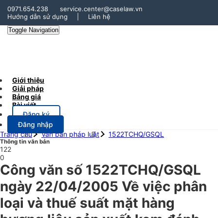
0971.654.238
service.center@caselaw.vn
Hướng dẫn sử dụng
|
Liên hệ
Toggle Navigation
Giới thiệu
Giải pháp
Bảng giá
Bài viết
Đăng ký
Đăng nhập
Trang chủ
Văn bản pháp luật
1522TCHQ/GSQL
Thông tin văn bản
122
0
Công văn số 1522TCHQ/GSQL
ngày 22/04/2005 Về việc phân
loại và thuế suất mặt hàng