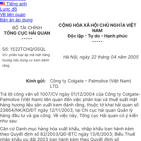
Tiếng anh
Lược đồ
VB liên quan
Bản án áp dụng
CỘNG HÒA XÃ HỘI CHỦ NGHĨA VIỆT
BỘ TÀI CHÍNH
NAM
TỔNG CỤC HẢI QUAN
Độc lập - Tự do – Hạnh phúc
-----
-----
Số: 1522TCHQ/GSQL
V/v: phân loại áp mã mặt hàng
Hà Nội, ngày 22 tháng 04 năm 2005
hương liệu dùng sx kem đánh
răng.
Kính gửi:
Công ty Colgate – Palmolive (Việt Nam)
LTD.
Trả lời công văn số 1007/CV ngày 01/12/2004 của Công ty Colgate-
Palmolive (Việt Nam) liên quan đến việc phân loại và thuế suất mặt
hàng hương liệu sản xuất kem đánh răng, thuộc tờ khai hải quan số
23864/NK/KD/ĐT ngày 12/11/2003, tại Chi cục hải quan Quản lý
hàng đầu tư và gia công. Về việc này, Tổng cục Hải quan có ý kiến
như sau:
Căn cứ Danh mục hàng hóa xuất khẩu, nhập khẩu ban hành kèm
theo Quyết định số 82/2003/QĐ-BTC ngày 13/6/2003; Biểu Thuế
nhập khẩu ưu đãi 2003 ban hành kèm theo Quyết định số