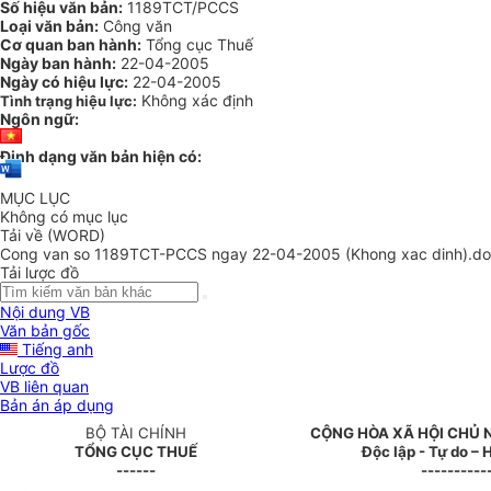
Số hiệu văn bản:
1189TCT/PCCS
Loại văn bản:
Công văn
Cơ quan ban hành:
Tổng cục Thuế
Ngày ban hành:
22-04-2005
Ngày có hiệu lực:
22-04-2005
Không xác định
Tình trạng hiệu lực:
Ngôn ngữ:
Định dạng văn bản hiện có:
MỤC LỤC
Không có mục lục
Tải về (WORD)
Cong van so 1189TCT-PCCS ngay 22-04-2005 (Khong xac dinh).d
Tải lược đồ
Nội dung VB
Văn bản gốc
Tiếng anh
Lược đồ
VB liên quan
Bản án áp dụng
BỘ TÀI CHÍNH
CỘNG HÒA XÃ HỘI CHỦ 
TỔNG CỤC THUẾ
Độc lập - Tự do –
------
----------