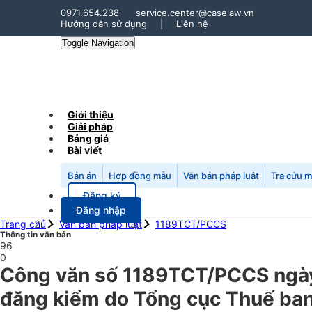
0971.654.238
service.center@caselaw.vn
Hướng dẫn sử dụng
|
Liên hệ
Toggle Navigation
Giới thiệu
Giải pháp
Bảng giá
Bài viết
Bản án
Hợp đồng mẫu
Văn bản pháp luật
Tra cứu 
Đăng ký
Đăng nhập
Trang chủ
Văn bản pháp luật
1189TCT/PCCS
Thông tin văn bản
96
0
Công văn số 1189TCT/PCCS ngày 
đăng kiểm do Tổng cục Thuế ban 