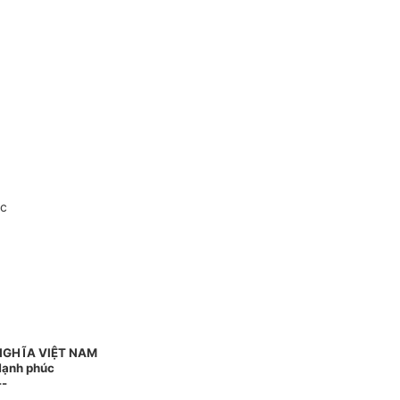
oc
NGHĨA VIỆT NAM
 Hạnh phúc
--