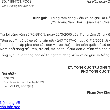
Số: 1189TCT/PCCS
Hà Nội, ngày 
V/v: sử dụng hóa đơn tự in
Kính gửi:
Trung tâm đăng kiểm xe cơ giới Đà N
(25 Hoàng Văn Thái – Quận Liên Chi
Trả lời công văn số 70/ĐKĐN, ngày 22/3/2005 của Trung tâm đăng kiểm
Tổng cục Thuế đã có công văn số: 4247 TCT/AC ngày 01/12/2003 về v
in hóa đơn, cấp phát cho các đơn vị trực thuộc trên toàn quốc để sử
Nam phải đóng dấu tên, địa chỉ, mã số thuế của đơn vị mình vào hóa đ
Tổng cục Thuế thông báo để trung tâm đăng kiểm xe cơ giới Đà Nẵng 
KT. TỔNG CỤC TRƯỞNG 
PHÓ TỔNG CỤC 
Nơi nhận:
- Như trên;
- Cục thuế các tỉnh, thành phố TW
- Lưu: VP(HC), PCCS(2b)
Phạm Duy Kh
Nội dung VB
Văn bản gốc