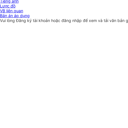
Tiếng anh
Lược đồ
VB liên quan
Bản án áp dụng
Vui lòng
Đăng ký
tài khoản hoặc
đăng nhập
để xem và tải văn bản 