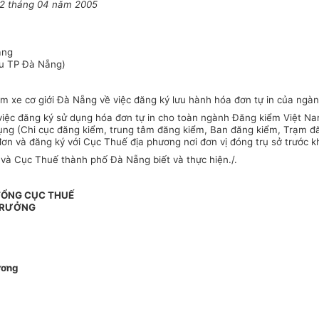
22 tháng 04 năm 2005
ẵng
ểu TP Đà Nẵng)
 xe cơ giới Đà Nẵng về việc đăng ký lưu hành hóa đơn tự in của ngàn
iệc đăng ký sử dụng hóa đơn tự in cho toàn ngành Đăng kiểm Việt Na
 dụng (Chi cục đăng kiểm, trung tâm đăng kiểm, Ban đăng kiểm, Trạm đ
ơn và đăng ký với Cục Thuế địa phương nơi đơn vị đóng trụ sở trước k
và Cục Thuế thành phố Đà Nẵng biết và thực hiện./.
TỔNG CỤC THUẾ
TRƯỞNG
ương