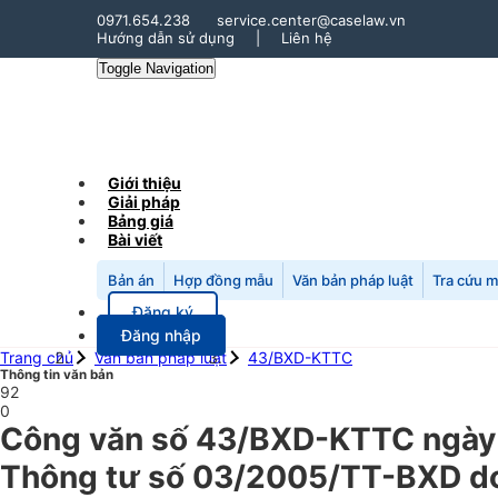
0971.654.238
service.center@caselaw.vn
Hướng dẫn sử dụng
|
Liên hệ
Toggle Navigation
Giới thiệu
Giải pháp
Bảng giá
Bài viết
Bản án
Hợp đồng mẫu
Văn bản pháp luật
Tra cứu 
Đăng ký
Đăng nhập
Trang chủ
Văn bản pháp luật
43/BXD-KTTC
Thông tin văn bản
92
0
Công văn số 43/BXD-KTTC ngày 0
Thông tư số 03/2005/TT-BXD do 