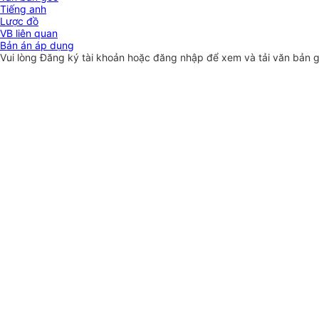
Tiếng anh
Lược đồ
VB liên quan
Bản án áp dụng
Vui lòng
Đăng ký
tài khoản hoặc
đăng nhập
để xem và tải văn bản 