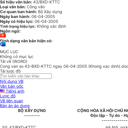
Số hiệu văn bản:
43/BXD-KTTC
Loại văn bản:
Công văn
Cơ quan ban hành:
Bộ Xây dựng
Ngày ban hành:
06-04-2005
Ngày có hiệu lực:
06-04-2005
Không xác định
Tình trạng hiệu lực:
Ngôn ngữ:
Định dạng văn bản hiện có:
MỤC LỤC
Không có mục lục
Tải về (WORD)
Cong van so 43-BXD-KTTC ngay 06-04-2005 (Khong xac dinh).do
Tải lược đồ
Nội dung VB
Văn bản gốc
Tiếng anh
Lược đồ
VB liên quan
Bản án áp dụng
BỘ XÂY DỰNG
CỘNG HÒA XÃ HỘI CHỦ N
--------
Độc lập - Tự do - 
-------------
Số: 43/BXD-KTTC
Hà Nội, ng