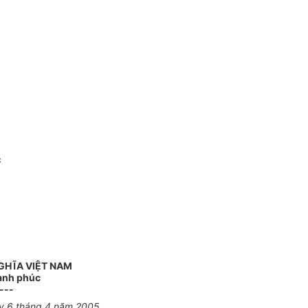
c
GHĨA VIỆT NAM
Hạnh phúc
---
ày 6 tháng 4 năm 2005