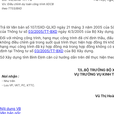
V/v: Điều chỉnh dự toán công trình XDCB
theo TT03/BXD
Trả lời Văn bản số 107/SXD-QLXD ngày 21 tháng 3 năm 2005 của Sở X
của Thông tư số
03/2005/TT-BXD
ngày 4/3/2005 của Bộ Xây dựng,
Đối với những công trình, hạng mục công trình đã chỉ định thầu, đấ
không điều chỉnh giá trong suốt quá trình thực hiện hợp đồng thì 
hạng mục công trình đã ký hợp đồng mà trong hợp đồng không có sự 
định tại Thông tư số
03/2005/TT-BXD
của Bộ Xây dựng.
Sở Xây dựng tỉnh Bình Định căn cứ hướng dẫn trên để thực hiện theo
T/L.BỘ TRƯỞNG BỘ
VỤ TRƯỞNG VỤ KINH T
Nơi nhận :
- Như trên
- Lưu VP; VKT, PC, KTTC.
Vũ Thị Hoà
Nội dung VB
Văn bản gốc