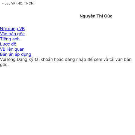
- Lưu VP (HC, TNCN)
Nguyễn Thị Cúc
Nội dung VB
Văn bản gốc
Tiếng anh
Lược đồ
VB liên quan
Bản án áp dụng
Vui lòng
Đăng ký
tài khoản hoặc
đăng nhập
để xem và tải văn bản
gốc.