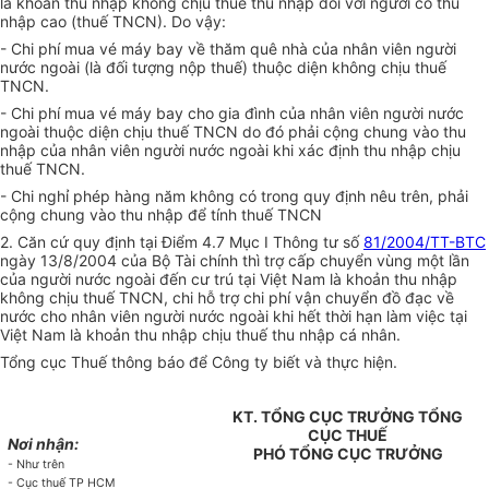
là khoản thu nhập không chịu thuế thu nhập đối với người có thu
nhập cao (thuế TNCN). Do vậy:
- Chi phí mua vé máy bay về thăm quê nhà của nhân viên người
nước ngoài (là đối tượng nộp thuế) thuộc diện không chịu thuế
TNCN.
- Chi phí mua vé máy bay cho gia đình của nhân viên người nước
ngoài thuộc diện chịu thuế TNCN do đó phải cộng chung vào thu
nhập của nhân viên người nước ngoài khi xác định thu nhập chịu
thuế TNCN.
- Chi nghỉ phép hàng năm không có trong quy định nêu trên, phải
cộng chung vào thu nhập để tính thuế TNCN
2. Căn cứ quy định tại Điểm 4.7 Mục I Thông tư số
81/2004/TT-BTC
ngày 13/8/2004 của Bộ Tài chính thì trợ cấp chuyển vùng một lần
của người nước ngoài đến cư trú tại Việt Nam là khoản thu nhập
không chịu thuế TNCN, chi hỗ trợ chi phí vận chuyển đồ đạc về
nước cho nhân viên người nước ngoài khi hết thời hạn làm việc tại
Việt Nam là khoản thu nhập chịu thuế thu nhập cá nhân.
Tổng cục Thuế thông báo để Công ty biết và thực hiện.
KT. TỔNG CỤC TRƯỞNG TỔNG
CỤC THUẾ
Nơi nhận:
PHÓ TỔNG CỤC TRƯỞNG
- Như trên
- Cục thuế TP HCM