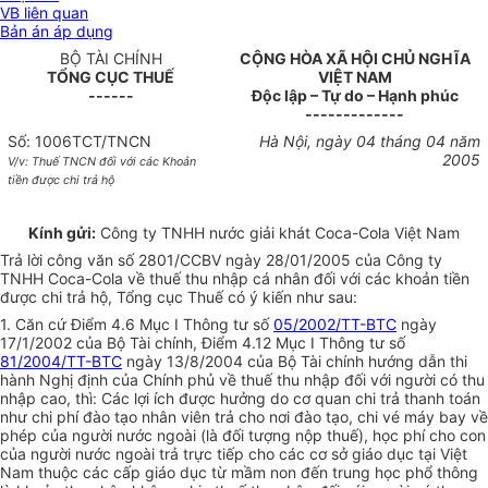
VB liên quan
Bản án áp dụng
BỘ TÀI CHÍNH
CỘNG HÒA XÃ HỘI CHỦ NGHĨA
TỔNG CỤC THUẾ
VIỆT NAM
------
Độc lập – Tự do – Hạnh phúc
-------------
Số: 1006TCT/TNCN
Hà Nội, ngày 04 tháng 04 năm
2005
V/v: Thuế TNCN đối với các Khoản
tiền được chi trả hộ
Kính gửi:
Công ty TNHH nước giải khát Coca-Cola Việt Nam
Trả lời công văn số 2801/CCBV ngày 28/01/2005 của Công ty
TNHH Coca-Cola về thuế thu nhập cá nhân đối với các khoản tiền
được chi trả hộ, Tổng cục Thuế có ý kiến như sau:
1. Căn cứ Điểm 4.6 Mục I Thông tư số
05/2002/TT-BTC
ngày
17/1/2002 của Bộ Tài chính, Điểm 4.12 Mục I Thông tư số
81/2004/TT-BTC
ngày 13/8/2004 của Bộ Tài chính hướng dẫn thi
hành Nghị định của Chính phủ về thuế thu nhập đối với người có thu
nhập cao, thì: Các lợi ích được hưởng do cơ quan chi trả thanh toán
như chi phí đào tạo nhân viên trả cho nơi đào tạo, chi vé máy bay về
phép của người nước ngoài (là đối tượng nộp thuế), học phí cho con
của người nước ngoài trả trực tiếp cho các cơ sở giáo dục tại Việt
Nam thuộc các cấp giáo dục từ mầm non đến trung học phổ thông