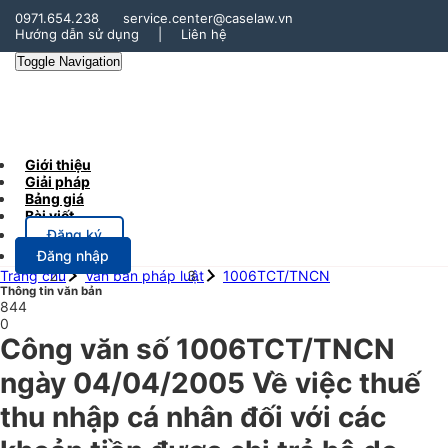
0971.654.238
service.center@caselaw.vn
Hướng dẫn sử dụng
|
Liên hệ
Toggle Navigation
Giới thiệu
Giải pháp
Bảng giá
Bài viết
Đăng ký
Đăng nhập
Trang chủ
Văn bản pháp luật
1006TCT/TNCN
Thông tin văn bản
844
0
Công văn số 1006TCT/TNCN
ngày 04/04/2005 Về việc thuế
thu nhập cá nhân đối với các