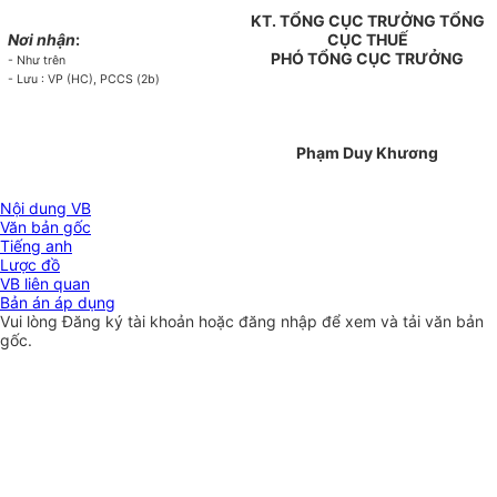
KT. TỔNG CỤC TRƯỞNG TỔNG
Nơi nhận
:
CỤC THUẾ
PHÓ TỔNG CỤC TRƯỞNG
- Như trên
- Lưu : VP (HC), PCCS (2b)
Phạm Duy Khương
Nội dung VB
Văn bản gốc
Tiếng anh
Lược đồ
VB liên quan
Bản án áp dụng
Vui lòng
Đăng ký
tài khoản hoặc
đăng nhập
để xem và tải văn bản
gốc.