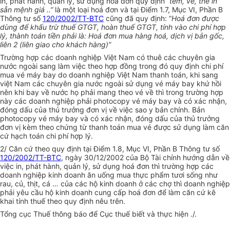
in, phát hành, quản lý, sử dụng hoá đơn quy định
“tem, vé, thẻ in
sẵn mệnh giá ..”
là một loại hoá đơn và tại Điểm 1.7, Mục VI, Phần B
Thông tư số
120/2002/TT-BTC
cũng đã quy định: “
Hoá đơn được
dùng để khấu trừ thuế GTGT, hoàn thuế GTGT, tính vào chi phí hợp
lý, thành toán tiền phải là: Hoá đơn mua hàng hoá, dịch vị bản gốc,
liên 2 (liên giao cho khách hàng)”
Trường hợp các doanh nghiệp Việt Nam có thuê các chuyên gia
nước ngoài sang làm việc theo hợp đồng trong đó quy định chi phí
mua vé máy bay do doanh nghiệp Việt Nam thanh toán, khi sang
việt Nam các chuyên gia nước ngoài sử dụng vé máy bay khứ hồi
nên khi bay về nước họ phải mang theo vé về thì trong trường hợp
này các doanh nghiệp phải photocopy vé máy bay và có xác nhận,
đóng dấu của thủ trưởng đơn vị về việc sao y bản chính. Bản
photocopy vé máy bay và có xác nhận, đóng dấu của thủ trưởng
đơn vị kèm theo chứng từ thanh toán mua vé được sử dụng làm căn
cứ hạch toán chi phí hợp lý.
2/ Căn cứ theo quy định tại Điểm 1.8, Mục VI, Phần B Thông tư số
120/2002/TT-BTC
, ngày 30/12/2002 của Bộ Tài chính hướng dẫn về
việc in, phát hành, quản lý, sử dụng hoá đơn thì trường hợp các
doanh nghiệp kinh doanh ăn uống mua thực phẩm tươi sống như
rau, củ, thịt, cá … của các hộ kinh doanh ở các chợ thì doanh nghiệp
phải yêu cầu hộ kinh doanh cung cấp hoá đơn để làm căn cứ kê
khai tính thuế theo quy định nêu trên.
Tổng cục Thuế thông báo để Cục thuế biết và thực hiện ./.