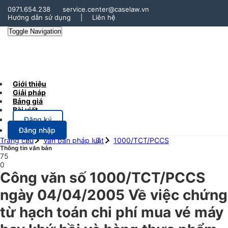
0971.654.238
service.center@caselaw.vn
Hướng dẫn sử dụng
|
Liên hệ
Toggle Navigation
Giới thiệu
Giải pháp
Bảng giá
Bài viết
Đăng ký
Đăng nhập
Trang chủ
Văn bản pháp luật
1000/TCT/PCCS
Thông tin văn bản
75
0
Công văn số 1000/TCT/PCCS
ngày 04/04/2005 Về việc chứng
từ hạch toán chi phí mua vé máy