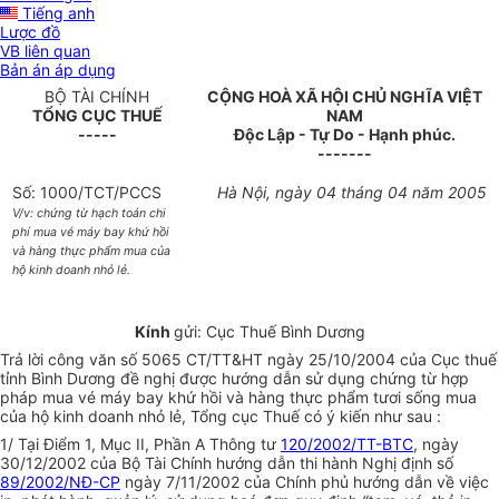
Tiếng anh
Lược đồ
VB liên quan
Bản án áp dụng
BỘ TÀI CHÍNH
CỘNG HOÀ XÃ HỘI CHỦ NGHĨA VIỆT
TỔNG CỤC THUẾ
NAM
-----
Độc Lập - Tự Do - Hạnh phúc.
-------
Số: 1000/TCT/PCCS
Hà Nội, ngày 04 tháng 04 năm 2005
V/v: chứng từ hạch toán chi
phí mua vé máy bay khứ hồi
và hàng thực phẩm mua của
hộ kinh doanh nhỏ lẻ.
Kính
gửi: Cục Thuế Bình Dương
Trả lời công văn số 5065 CT/TT&HT ngày 25/10/2004 của Cục thuế
tỉnh Bình Dương đề nghị được hướng dẫn sử dụng chứng từ hợp
pháp mua vé máy bay khứ hồi và hàng thực phẩm tươi sống mua
của hộ kinh doanh nhỏ lẻ, Tổng cục Thuế có ý kiến như sau :
1/ Tại Điểm 1, Mục II, Phần A Thông tư
120/2002/TT-BTC
, ngày
30/12/2002 của Bộ Tài Chính hướng dẫn thi hành Nghị định số
89/2002/NĐ-CP
ngày 7/11/2002 của Chính phủ hướng dẫn về việc