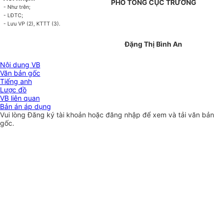
PHÓ TỔNG CỤC TRƯỞNG
- Như trên;
- LĐTC;
- Lưu VP (2), KTTT (3).
Đặng Thị Bình An
Nội dung VB
Văn bản gốc
Tiếng anh
Lược đồ
VB liên quan
Bản án áp dụng
Vui lòng
Đăng ký
tài khoản hoặc
đăng nhập
để xem và tải văn bản
gốc.