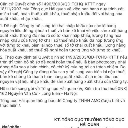
Căn cứ Quyết định số 1490/2003/QĐ-TCHQ-KTTT ngày
18/11/2003 của Tổng cục Hải quan về việc ban hành quy trình xét
miễn thuế, hoàn thuế xuất khẩu, thuế nhập khẩu đối với hàng hóa
xuất khẩu, nhập khẩu.
1. Đề nghị Công ty bổ sung tờ khai nhập khẩu của các lô hàng
nguyên liệu đề nghị hoàn thuế và bản kê khai về việc sản xuất hàng
xuất khẩu (trong đó nêu rõ số tờ khai nhập khẩu, lượng hàng hóa
nhập khẩu của từng tờ khai, số thuế nhập khẩu đã nộp tương ứng
với từng tờ khai, biên lai nộp thuế, số tờ khai xuất khẩu, lượng hàng
hóa xuất khẩu, số thuế đề nghị hoàn tương ứng với từng tờ khai).
2. Theo quy định tại Quyết định số 1490/2003/QĐ-TCHQ-KTTT nêu
trên thì toàn bộ hồ sơ đề nghị hoàn thuế nếu là bản photocopy phải
đóng dấu sao y bản chính, có chữ ký của người có trách nhiệm. Do
vậy đề nghị Công ty đóng dấu sao y bổ sung vào biên lai nộp thuế,
bản kê chứng từ thanh toán hàng xuất khẩu, định mức tiêu hao
nguyên vật liệu nhập khẩu để sản xuất hàng xuất khẩu của Công ty.
Hồ sơ bổ sung gửi về Tổng cục Hải quan (Vụ Kiểm tra thu thuế XNK)
162 Nguyễn Văn Cừ - Long Biên - Hà Nội.
Tổng cục Hải quan thông báo để Công ty TNHH AMC được biết và
thực hiện./.
KT. TỔNG CỤC TRƯỞNG TỔNG CỤC
HẢI QUAN
Nơi nhận: