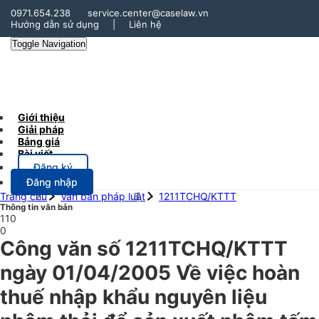
0971.654.238
service.center@caselaw.vn
Hướng dẫn sử dụng
|
Liên hệ
Toggle Navigation
Giới thiệu
Giải pháp
Bảng giá
Bài viết
Đăng ký
Đăng nhập
Trang chủ
Văn bản pháp luật
1211TCHQ/KTTT
Thông tin văn bản
110
0
Công văn số 1211TCHQ/KTTT
ngày 01/04/2005 Về việc hoàn
thuế nhập khẩu nguyên liệu