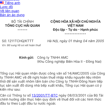
Tiếng anh
Lược đồ
VB liên quan
Bản án áp dụng
BỘ TÀI CHÍNH
CỘNG HÒA XÃ HỘI CHỦ NGHĨA
TỔNG CỤC HẢI QUAN
VIỆT NAM
------
Độc lập - Tự do - Hạnh phúc
-------------
Số: 1211TCHQ/KTTT
Hà Nội, ngày 01 tháng 04 năm 2005
V/v: Bổ sung hồ sơ xét hoàn thuế
Kính gửi:
Công ty TNHH AMC
(Khu Công nghiệp Biên Hòa II - Đồng Nai)
Tổng cục Hải quan nhận được công văn số 14/AMC/2005 của Công
ty TNHH AMC về đề nghị hoàn thuế nhập khẩu nguyên liệu nhôm
thỏi để sản xuất nhôm tấm bán cho Công ty TNHH Đông Nam tiếp
tục sản xuất đồ dùng nhà bếp xuất khẩu, Tổng cục Hải quan có ý
kiến như sau:
Căn cứ Thông tư số
13/2001/TT-BTC
ngày 08/03/2001 của Bộ Tài
chính hướng dẫn thực hiện quy định về thuế đối với các hình thức
đầu tư theo Luật đầu tư nước ngoài.