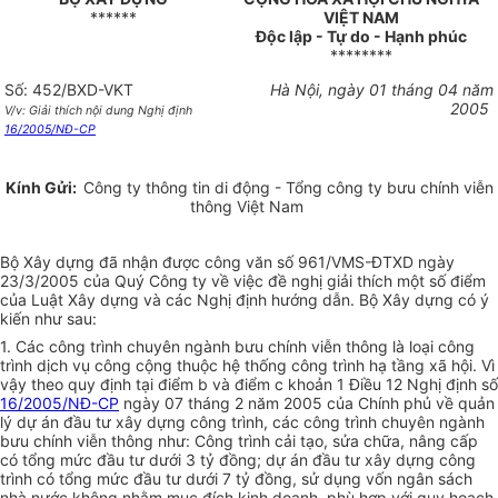
******
VIỆT NAM
Độc lập - Tự do - Hạnh phúc
********
Số: 452/BXD-VKT
Hà Nội, ngày 01 tháng 04 năm
2005
V/v: Giải thích nội dung Nghị định
16/2005/NĐ-CP
Kính Gửi:
Công ty thông tin di động - Tổng công ty bưu chính viễn
thông Việt Nam
Bộ Xây dựng đã nhận được công văn số 961/VMS-ĐTXD ngày
23/3/2005 của Quý Công ty về việc đề nghị giải thích một số điểm
của Luật Xây dựng và các Nghị định hướng dẫn. Bộ Xây dựng có ý
kiến như sau:
1. Các công trình chuyên ngành bưu chính viễn thông là loại công
trình dịch vụ công cộng thuộc hệ thống công trình hạ tầng xã hội. Vì
vậy theo quy định tại điểm b và điểm c khoản 1 Điều 12 Nghị định số
16/2005/NĐ-CP
ngày 07 tháng 2 năm 2005 của Chính phủ về quản
lý dự án đầu tư xây dựng công trình, các công trình chuyên ngành
bưu chính viễn thông như: Công trình cải tạo, sửa chữa, nâng cấp
có tổng mức đầu tư dưới 3 tỷ đồng; dự án đầu tư xây dựng công
trình có tổng mức đầu tư dưới 7 tỷ đồng, sử dụng vốn ngân sách
nhà nước không nhằm mục đích kinh doanh, phù hợp với quy hoạch