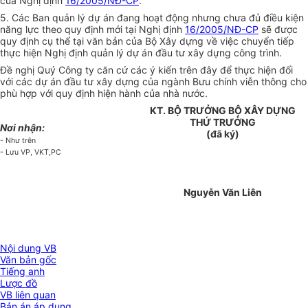
của Nghị định
16/2005/NĐ-CP
.
5. Các Ban quản lý dự án đang hoạt động nhưng chưa đủ điều kiện
năng lực theo quy định mới tại Nghị định
16/2005/NĐ-CP
sẽ được
quy định cụ thể tại văn bản của Bộ Xây dựng về việc chuyển tiếp
thực hiện Nghị định quản lý dự án đầu tư xây dựng công trình.
Đề nghị Quý Công ty căn cứ các ý kiến trên đây để thực hiện đối
với các dự án đầu tư xây dựng của ngành Bưu chính viễn thông cho
phù hợp với quy định hiện hành của nhà nước.
KT. BỘ TRƯỞNG BỘ XÂY DỰNG
THỨ TRƯỞNG
Nơi nhận:
(đã ký)
- Như trên
- Lưu VP, VKT,PC
Nguyễn Văn Liên
Nội dung VB
Văn bản gốc
Tiếng anh
Lược đồ
VB liên quan
Bản án áp dụng