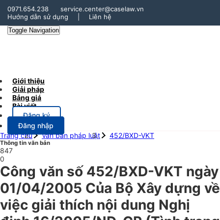
0971.654.238
service.center@caselaw.vn
Hướng dẫn sử dụng
|
Liên hệ
Toggle Navigation
Giới thiệu
Giải pháp
Bảng giá
Bài viết
Đăng ký
Đăng nhập
Trang chủ
Văn bản pháp luật
452/BXD-VKT
Thông tin văn bản
847
0
Công văn số 452/BXD-VKT ngày
01/04/2005 Của Bộ Xây dựng về
việc giải thích nội dung Nghị