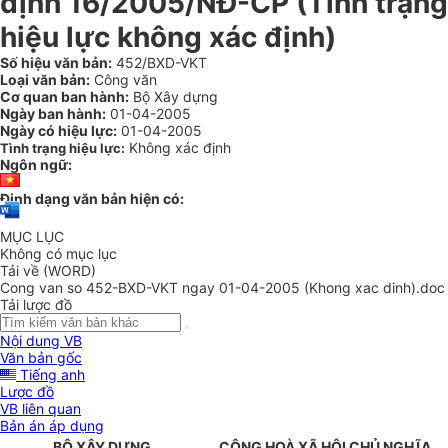
định 16/2005/NĐ-CP (Tình trạng
hiệu lực không xác định)
Số hiệu văn bản:
452/BXD-VKT
Loại văn bản:
Công văn
Cơ quan ban hành:
Bộ Xây dựng
Ngày ban hành:
01-04-2005
Ngày có hiệu lực:
01-04-2005
Không xác định
Tình trạng hiệu lực:
Ngôn ngữ:
Định dạng văn bản hiện có:
MỤC LỤC
Không có mục lục
Tải về (WORD)
Cong van so 452-BXD-VKT ngay 01-04-2005 (Khong xac dinh).doc
Tải lược đồ
Nội dung VB
Văn bản gốc
Tiếng anh
Lược đồ
VB liên quan
Bản án áp dụng
BỘ XÂY DỰNG
CỘNG HOÀ XÃ HỘI CHỦ NGHĨA