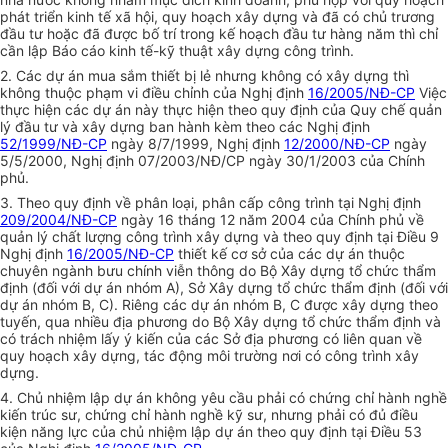
phát triển kinh tế xã hội, quy hoạch xây dựng và đã có chủ trương
đầu tư hoặc đã được bố trí trong kế hoạch đầu tư hàng năm thì chỉ
cần lập Báo cáo kinh tế-kỹ thuật xây dựng công trình.
2. Các dự án mua sắm thiết bị lẻ nhưng không có xây dựng thì
không thuộc phạm vi điều chỉnh của Nghị định
16/2005/NĐ-CP
Việc
thực hiện các dự án này thực hiện theo quy định của Quy chế quản
lý đầu tư và xây dựng ban hành kèm theo các Nghị định
52/1999/NĐ-CP
ngày 8/7/1999, Nghị định
12/2000/NĐ-CP
ngày
5/5/2000, Nghị định 07/2003/NĐ/CP ngày 30/1/2003 của Chính
phủ.
3. Theo quy định về phân loại, phân cấp công trình tại Nghị định
209/2004/NĐ-CP
ngày 16 tháng 12 năm 2004 của Chính phủ về
quản lý chất lượng công trình xây dựng và theo quy định tại Điều 9
Nghị định
16/2005/NĐ-CP
thiết kế cơ sở của các dự án thuộc
chuyên ngành bưu chính viễn thông do Bộ Xây dựng tổ chức thẩm
định (đối với dự án nhóm A), Sở Xây dựng tổ chức thẩm định (đối với
dự án nhóm B, C). Riêng các dự án nhóm B, C được xây dựng theo
tuyến, qua nhiều địa phương do Bộ Xây dựng tổ chức thẩm định và
có trách nhiệm lấy ý kiến của các Sở địa phương có liên quan về
quy hoạch xây dựng, tác động môi trường nơi có công trình xây
dựng.
4. Chủ nhiệm lập dự án không yêu cầu phải có chứng chỉ hành nghề
kiến trúc sư, chứng chỉ hành nghề kỹ sư, nhưng phải có đủ điều
kiện năng lực của chủ nhiệm lập dự án theo quy định tại Điều 53