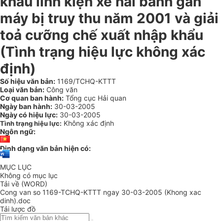
khẩu linh kiện xe hai bánh gắn
máy bị truy thu năm 2001 và giải
toả cưỡng chế xuất nhập khẩu
(Tình trạng hiệu lực không xác
định)
Số hiệu văn bản:
1169/TCHQ-KTTT
Loại văn bản:
Công văn
Cơ quan ban hành:
Tổng cục Hải quan
Ngày ban hành:
30-03-2005
Ngày có hiệu lực:
30-03-2005
Không xác định
Tình trạng hiệu lực:
Ngôn ngữ:
Định dạng văn bản hiện có:
MỤC LỤC
Không có mục lục
Tải về (WORD)
Cong van so 1169-TCHQ-KTTT ngay 30-03-2005 (Khong xac
dinh).doc
Tải lược đồ