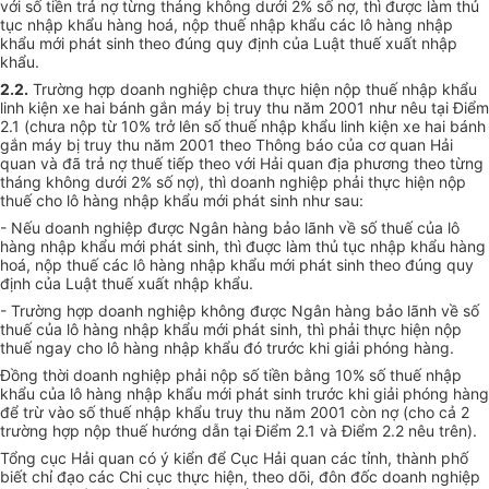
với số tiền trả nợ từng tháng không dưới 2% số nợ, thì được làm thủ
tục nhập khẩu hàng hoá, nộp thuế nhập khẩu các lô hàng nhập
khẩu mới phát sinh theo đúng quy định của Luật thuế xuất nhập
khẩu.
2.2.
Trường hợp doanh nghiệp chưa thực hiện nộp thuế nhập khẩu
linh kiện xe hai bánh gắn máy bị truy thu năm 2001 như nêu tại Điểm
2.1 (chưa nộp từ 10% trở lên số thuế nhập khẩu linh kiện xe hai bánh
gắn máy bị truy thu năm 2001 theo Thông báo của cơ quan Hải
quan và đã trả nợ thuế tiếp theo với Hải quan địa phương theo từng
tháng không dưới 2% số nợ), thì doanh nghiệp phải thực hiện nộp
thuế cho lô hàng nhập khẩu mới phát sinh như sau:
- Nếu doanh nghiệp được Ngân hàng bảo lãnh về số thuế của lô
hàng nhập khẩu mới phát sinh, thì đuợc làm thủ tục nhập khẩu hàng
hoá, nộp thuế các lô hàng nhập khẩu mới phát sinh theo đúng quy
định của Luật thuế xuất nhập khẩu.
- Trường hợp doanh nghiệp không được Ngân hàng bảo lãnh về số
thuế của lô hàng nhập khẩu mới phát sinh, thì phải thực hiện nộp
thuế ngay cho lô hàng nhập khẩu đó trước khi giải phóng hàng.
Đồng thời doanh nghiệp phải nộp số tiền bằng 10% số thuế nhập
khẩu của lô hàng nhập khẩu mới phát sinh trước khi giải phóng hàng
để trừ vào số thuế nhập khẩu truy thu năm 2001 còn nợ (cho cả 2
trường hợp nộp thuế hướng dẫn tại Điểm 2.1 và Điểm 2.2 nêu trên).
Tổng cục Hải quan có ý kiển để Cục Hải quan các tỉnh, thành phố
biết chỉ đạo các Chi cục thực hiện, theo dõi, đôn đốc doanh nghiệp