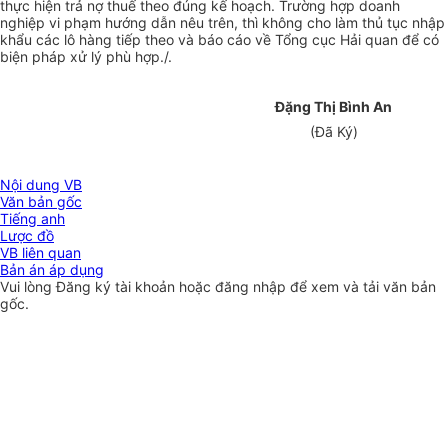
thực hiện trả nợ thuế theo đúng kế hoạch. Trường hợp doanh
nghiệp vi phạm hướng dẫn nêu trên, thì không cho làm thủ tục nhập
khẩu các lô hàng tiếp theo và báo cáo về Tổng cục Hải quan để có
biện pháp xử lý phù hợp./.
Đặng Thị Bình An
(Đã Ký)
Nội dung VB
Văn bản gốc
Tiếng anh
Lược đồ
VB liên quan
Bản án áp dụng
Vui lòng
Đăng ký
tài khoản hoặc
đăng nhập
để xem và tải văn bản
gốc.