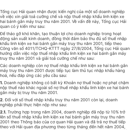
Tổng cục Hải quan nhận được kiến nghị của một số doanh nghiệp
về việc xin giải toả cưỡng chế và nộp thuế nhập khẩu linh kiện xe
hai bánh gắn máy truy thu năm 2001. Về vấn đề này, Tổng cục Hải
quan có ý kiến như sau:
Để tháo gỡ khó khăn, tạo thuận lợi cho doanh nghiệp trong hoạt
động sản xuất kinh doanh, đồng thời đảm bảo thu đủ số thuế nhập
khẩu linh kiện xe hai bánh gắn máy truy thu năm 2001, tiếp theo
Công văn số 4011/TCHQ-KTTT ngày 27/8/2004, Tổng cục Hải quan
hướng dẫn việc nộp thuế nhập khẩu linh kiện xe hai bánh gắn máy
truy thu năm 2001 và giải toả cưỡng chế như sau:
Các doanh nghiệp còn nợ thuế nhập khẩu linh kiện xe hai bánh gắn
máy truy thu năm 2001 được tiếp tục làm thủ tục nhập khẩu hàng
hoá, nếu đáp ứng các yêu cầu sau:
1.
Doanh nghiệp không có bất kỳ Khoản nợ thuế hoặc nợ phạt chậm
nộp thuế nào khác ngoài số nợ thuế nhập khẩu linh kiện xe hai bánh
gắn máy bị truy thu năm 2001.
2
. Đối với số thuế nhập khẩu truy thu năm 2001 còn lại, doanh
nghiệp phải thực hiện nộp như sau:
2.1.
Trường hợp trong năm 2004, doanh nghiệp đã nộp từ 10% trở
lên số thuế nhập khẩu linh kiện xe hai bánh gắn máy truy thu năm
2001 theo Thông báo của cơ quan Hải quan và đã trả nợ thuế tiếp
theo với Hải quan địa phương theo từng tháng đến hết năm 2004,