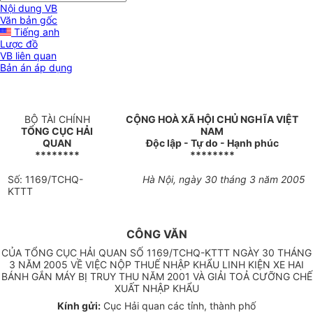
Nội dung VB
Văn bản gốc
Tiếng anh
Lược đồ
VB liên quan
Bản án áp dụng
BỘ TÀI CHÍNH
CỘNG HOÀ XÃ HỘI CHỦ NGHĨA VIỆT
TỔNG CỤC HẢI
NAM
QUAN
Độc lập - Tự do - Hạnh phúc
********
********
Số: 1169/TCHQ-
Hà Nội, ngày 30 tháng 3 năm 2005
KTTT
CÔNG VĂN
CỦA TỔNG CỤC HẢI QUAN SỐ 1169/TCHQ-KTTT NGÀY 30 THÁNG
3 NĂM 2005 VỀ VIỆC NỘP THUẾ NHẬP KHẨU LINH KIỆN XE HAI
BÁNH GẮN MÁY BỊ TRUY THU NĂM 2001 VÀ GIẢI TOẢ CƯỠNG CHẾ
XUẤT NHẬP KHẨU
Kính gửi:
Cục Hải quan các tỉnh, thành phố