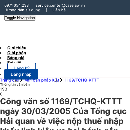
0971.654.238
service.center@caselaw.vn
Hướng dẫn sử dụng
|
Liên hệ
Toggle Navigation
Giới thiệu
Giải pháp
Bảng giá
Bài viết
Đăng ký
Đăng nhập
Trang chủ
Văn bản pháp luật
1169/TCHQ-KTTT
Thông tin văn bản
193
0
Công văn số 1169/TCHQ-KTTT
ngày 30/03/2005 Của Tổng cục
Hải quan về việc nộp thuế nhập