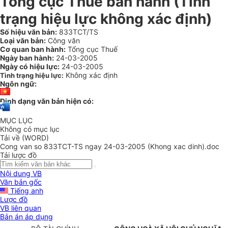
Tổng cục Thuế ban hành (Tình
trạng hiệu lực không xác định)
Số hiệu văn bản:
833TCT/TS
Loại văn bản:
Công văn
Cơ quan ban hành:
Tổng cục Thuế
Ngày ban hành:
24-03-2005
Ngày có hiệu lực:
24-03-2005
Không xác định
Tình trạng hiệu lực:
Ngôn ngữ:
Định dạng văn bản hiện có:
MỤC LỤC
Không có mục lục
Tải về (WORD)
Cong van so 833TCT-TS ngay 24-03-2005 (Khong xac dinh).doc
Tải lược đồ
Nội dung VB
Văn bản gốc
Tiếng anh
Lược đồ
VB liên quan
Bản án áp dụng