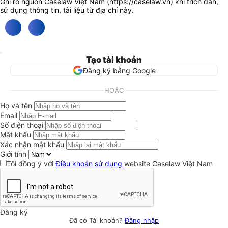
Ghi rõ nguồn Caselaw Việt Nam (
https://caselaw.vn
) khi trích dẫn,
sử dụng thông tin, tài liệu từ địa chỉ này.
Tạo tài khoản
Đăng ký bằng Google
HOẶC
Họ và tên
Email
Số điện thoại
Mật khẩu
Xác nhận mật khẩu
Giới tính
Tôi đồng ý với
Điều khoản sử dụng
website Caselaw Việt Nam
Đăng ký
Đã có Tài khoản?
Đăng nhập