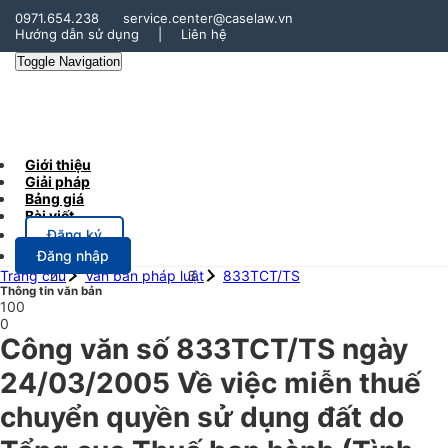
0971.654.238
service.center@caselaw.vn
Hướng dẫn sử dụng
|
Liên hệ
Toggle Navigation
Giới thiệu
Giải pháp
Bảng giá
Bài viết
Đăng ký
Đăng nhập
Trang chủ
Văn bản pháp luật
833TCT/TS
Thông tin văn bản
100
0
Công văn số 833TCT/TS ngày
24/03/2005 Về việc miễn thuế
chuyển quyền sử dụng đất do