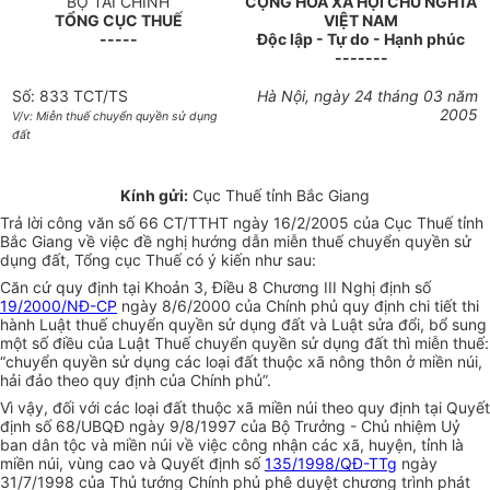
BỘ TÀI CHÍNH
CỘNG HOÀ XÃ HỘI CHỦ NGHĨA
TỔNG CỤC THUẾ
VIỆT NAM
-----
Độc lập - Tự do - Hạnh phúc
-------
Số: 833 TCT/TS
Hà Nội, ngày 24 tháng 03 năm
2005
V/v: Miễn thuế chuyển quyền sử dụng
đất
Kính gửi:
Cục Thuế tỉnh Bắc Giang
Trả lời công văn số 66 CT/TTHT ngày 16/2/2005 của Cục Thuế tỉnh
Bắc Giang về việc đề nghị hướng dẫn miễn thuế chuyển quyền sử
dụng đất, Tổng cục Thuế có ý kiến như sau:
Căn cứ quy định tại Khoản 3, Điều 8 Chương III Nghị định số
19/2000/NĐ-CP
ngày 8/6/2000 của Chính phủ quy định chi tiết thi
hành Luật thuế chuyển quyền sử dụng đất và Luật sửa đổi, bổ sung
một số điều của Luật Thuế chuyển quyền sử dụng đất thì miễn thuế:
“chuyển quyền sử dụng các loại đất thuộc xã nông thôn ở miền núi,
hải đảo theo quy định của Chính phủ”.
Vì vậy, đối với các loại đất thuộc xã miền núi theo quy định tại Quyết
định số 68/UBQĐ ngày 9/8/1997 của Bộ Trưởng - Chủ nhiệm Uỷ
ban dân tộc và miền núi về việc công nhận các xã, huyện, tỉnh là
miền núi, vùng cao và Quyết định số
135/1998/QĐ-TTg
ngày
31/7/1998 của Thủ tướng Chính phủ phê duyệt chương trình phát