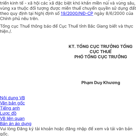
triển kinh tế - xã hội các xã đặc biệt khó khăn miền núi và vùng sâu,
vùng xa thuộc đối tượng được miễn thuế chuyển quyền sử dụng đất
theo quy định tại Nghị định số
19/2000/NĐ-CP
ngày 8/6/2000 của
Chính phủ nêu trên.
Tổng cục Thuế thông báo để Cục Thuế tỉnh Bắc Giang biết và thực
hiện./.
KT. TỔNG CỤC TRƯỞNG TỔNG
CỤC THUẾ
PHÓ TỔNG CỤC TRƯỞNG
Phạm Duy Khương
Nội dung VB
Văn bản gốc
Tiếng anh
Lược đồ
VB liên quan
Bản án áp dụng
Vui lòng
Đăng ký
tài khoản hoặc
đăng nhập
để xem và tải văn bản
gốc.