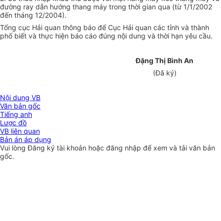
đường ray dẫn hướng thang máy trong thời gian qua (từ
1/1/2002
đến tháng 12/2004).
Tổng cục Hải quan
thô
ng báo để Cục Hải quan các tỉnh và thành
phố biết và thực hiện báo cáo đúng nội dung và thời hạn yêu cầu.
Đặng Thị Bình An
(Đã ký)
Nội dung VB
Văn bản gốc
Tiếng anh
Lược đồ
VB liên quan
Bản án áp dụng
Vui lòng
Đăng ký
tài khoản hoặc
đăng nhập
để xem và tải văn bản
gốc.