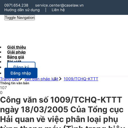
0971.654.238
service.center@caselaw.vn
Hướng dẫn sử dụng
|
Liên hệ
Toggle Navigation
Giới thiệu
Giải pháp
Bảng giá
Bài viết
Đăng ký
Đăng nhập
Trang chủ
Văn bản pháp luật
1009/TCHQ-KTTT
Thông tin văn bản
107
0
Công văn số 1009/TCHQ-KTTT
ngày 18/03/2005 Của Tổng cục
Hải quan về việc phân loại phụ