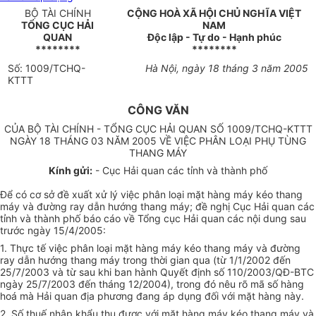
BỘ TÀI CHÍNH
CỘNG HOÀ XÃ HỘI CHỦ NGHĨA VIỆT
TỔNG CỤC HẢI
NAM
QUAN
Độc lập - Tự do - Hạnh phúc
********
********
Số: 1009/TCHQ-
Hà Nội, ngày 18 tháng 3 năm 2005
KTTT
CÔNG VĂN
CỦA
BỘ TÀI CHÍNH - TỔNG CỤC HẢI QUAN SỐ 1009/TCHQ-KTTT
NGÀY 18 THÁNG 03 NĂM 2005 VỀ VIỆC PHÂN LOẠI PHỤ TÙNG
THANG MÁY
Kính gửi:
- Cục Hải quan các tỉnh và thành phố
Để có cơ sở đề xuất xử lý việc phân loại mặt hàng máy kéo thang
máy và đường ray dẫn hướng thang máy; đề nghị Cục Hải quan các
tỉnh và thành phố báo cáo về Tổng cục Hải quan các nội dung sau
trước ngày 15/4/2005:
1. Thực tế việc phân loại mặt hàng máy kéo thang máy và đường
ray dẫn hướng thang máy trong thời gian qua (từ 1/1/2002 đến
25/7/2003 và từ sau khi ban hành Quyết định số 110/2003/QĐ-BTC
ngày 25/7/2003 đến tháng 12/2004), trong đó nêu rõ mã số hàng
hoá mà Hải quan địa phương đang áp dụng đối với mặt hàng này.
2. Số thuế nhập khẩu
thu
được với mặt hàng máy kéo thang máy và