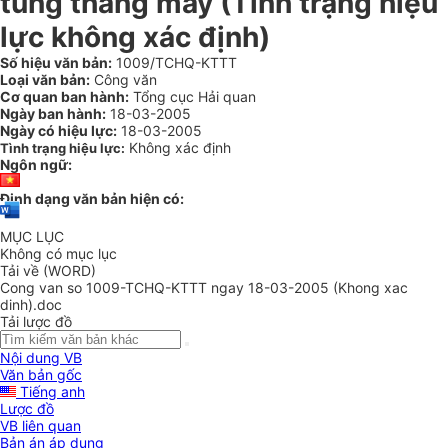
tùng thang máy (Tình trạng hiệu
lực không xác định)
Số hiệu văn bản:
1009/TCHQ-KTTT
Loại văn bản:
Công văn
Cơ quan ban hành:
Tổng cục Hải quan
Ngày ban hành:
18-03-2005
Ngày có hiệu lực:
18-03-2005
Không xác định
Tình trạng hiệu lực:
Ngôn ngữ:
Định dạng văn bản hiện có:
MỤC LỤC
Không có mục lục
Tải về (WORD)
Cong van so 1009-TCHQ-KTTT ngay 18-03-2005 (Khong xac
dinh).doc
Tải lược đồ
Nội dung VB
Văn bản gốc
Tiếng anh
Lược đồ
VB liên quan
Bản án áp dụng