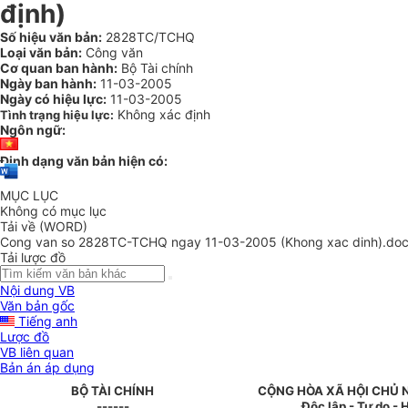
định)
Số hiệu văn bản:
2828TC/TCHQ
Loại văn bản:
Công văn
Cơ quan ban hành:
Bộ Tài chính
Ngày ban hành:
11-03-2005
Ngày có hiệu lực:
11-03-2005
Không xác định
Tình trạng hiệu lực:
Ngôn ngữ:
Định dạng văn bản hiện có:
MỤC LỤC
Không có mục lục
Tải về (WORD)
Cong van so 2828TC-TCHQ ngay 11-03-2005 (Khong xac dinh).do
Tải lược đồ
Nội dung VB
Văn bản gốc
Tiếng anh
Lược đồ
VB liên quan
Bản án áp dụng
BỘ TÀI CHÍNH
CỘNG HÒA XÃ HỘI CHỦ 
------
Độc lập - Tự do -