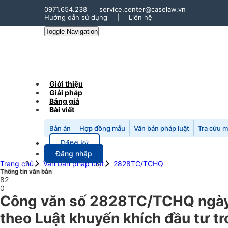
0971.654.238
service.center@caselaw.vn
Hướng dẫn sử dụng
|
Liên hệ
Toggle Navigation
Giới thiệu
Giải pháp
Bảng giá
Bài viết
Bản án
Hợp đồng mẫu
Văn bản pháp luật
Tra cứu 
Đăng ký
Đăng nhập
Trang chủ
Văn bản pháp luật
2828TC/TCHQ
Thông tin văn bản
82
0
Công văn số 2828TC/TCHQ ngày 1
theo Luật khuyến khích đầu tư tr