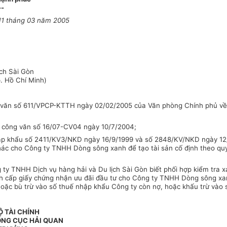
--
11 tháng 03 năm 2005
ịch Sài Gòn
. Hồ Chí Minh)
ông văn số 611/VPCP-KTTH ngày 02/02/2005 của Văn phòng Chính phủ 
ại công văn số 16/07-CV04 ngày 10/7/2004;
ập khẩu số 2411/KV3/NKD ngày 16/9/1999 và số 2848/KV/NKD ngày 12/1
hác cho Công ty TNHH Dòng sông xanh để tạo tài sản cố định theo qu
 ty TNHH Dịch vụ hàng hải và Du lịch Sài Gòn biết phối hợp kiểm tra
 cấp giấy chứng nhận ưu đãi đầu tư cho Công ty TNHH Dòng sông xanh
hoặc bù trừ vào số thuế nhập khẩu Công ty còn nợ, hoặc khấu trừ vào 
 TÀI CHÍNH
ỔNG CỤC HẢI QUAN