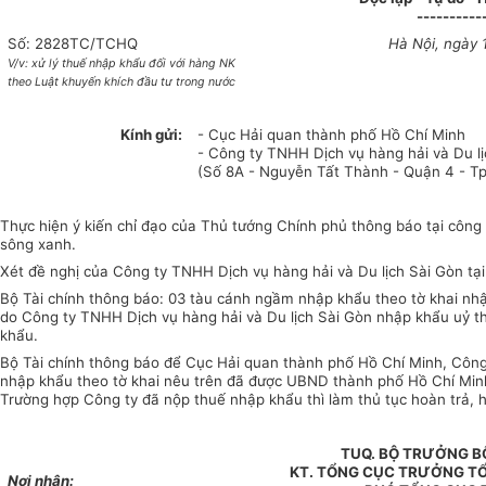
----------
Số: 2828TC/TCHQ
Hà Nội, ngày 
V/v: xử lý thuế nhập khẩu đối với hàng NK
theo Luật khuyến khích đầu tư trong nước
Kính gửi:
- Cục Hải quan thành phố Hồ Chí Minh
- Công ty TNHH Dịch vụ hàng hải và Du l
(Số 8A - Nguyễn Tất Thành - Quận 4 - Tp
Thực hiện ý kiến chỉ đạo của Thủ tướng Chính phủ thông báo tại c
sông xanh.
Xét đề nghị của Công ty TNHH Dịch vụ hàng hải và Du lịch Sài Gòn t
Bộ Tài chính thông báo: 03 tàu cánh ngầm nhập khẩu theo tờ khai nh
do Công ty TNHH Dịch vụ hàng hải và Du lịch Sài Gòn nhập khẩu uỷ t
khẩu.
Bộ Tài chính thông báo để Cục Hải quan thành phố Hồ Chí Minh, Công
nhập khẩu theo tờ khai nêu trên đã được UBND thành phố Hồ Chí Minh
Trường hợp Công ty đã nộp thuế nhập khẩu thì làm thủ tục hoàn trả, 
TUQ. BỘ TRƯỞNG BỘ
KT. TỔNG CỤC TRƯỞNG T
Nơi nhận: