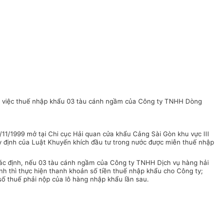
về việc thuế nhập khẩu 03 tàu cánh ngầm của Công ty TNHH Dòng
1/1999 mở tại Chi cục Hải quan cửa khẩu Cảng Sài Gòn khu vực III
y định của Luật Khuyến khích đầu tư trong nước được miễn thuế nhập
 xác định, nếu 03 tàu cánh ngầm của Công ty TNHH Dịch vụ hàng hải
 thì thực hiện thanh khoản số tiền thuế nhập khẩu cho Công ty;
số thuế phải nộp của lô hàng nhập khẩu lần sau.