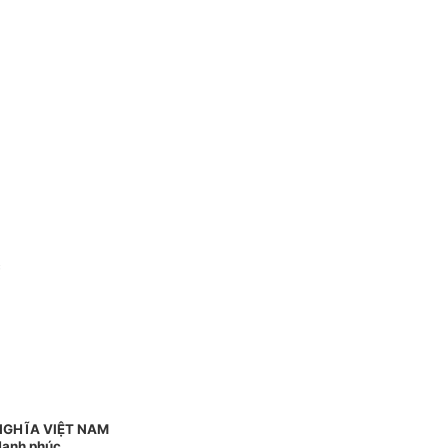
c
NGHĨA VIỆT NAM
 Hạnh phúc