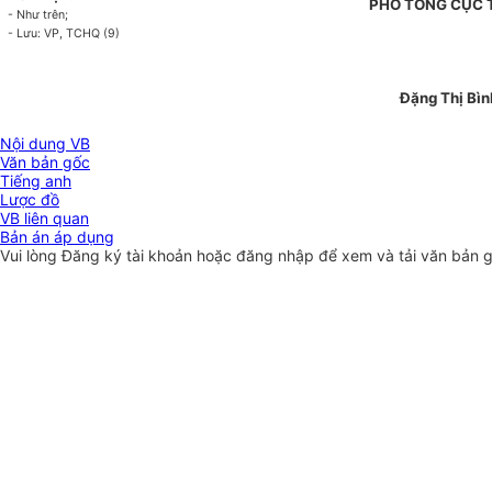
PHÓ TỔNG CỤC
- Như trên;
- Lưu: VP, TCHQ (9)
Đặng Thị Bìn
Nội dung VB
Văn bản gốc
Tiếng anh
Lược đồ
VB liên quan
Bản án áp dụng
Vui lòng
Đăng ký
tài khoản hoặc
đăng nhập
để xem và tải văn bản 